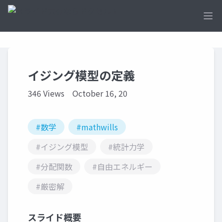
Ope
イジング模型の定義
346 Views
October 16, 20
#数学
#mathwills
#イジング模型
#統計力学
#分配関数
#自由エネルギー
#厳密解
スライド概要