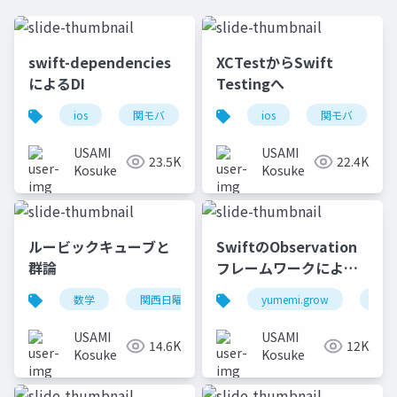
swift-dependencies
XCTestからSwift
によるDI
Testingへ
ios
関モバ
ios
関モバ
USAMI
USAMI
23.5K
22.4K
Kosuke
Kosuke
ルービックキューブと
SwiftのObservation
群論
フレームワークによる
値の監視
数学
関西日曜数学友の会
yumemi.grow
ios
USAMI
USAMI
14.6K
12K
Kosuke
Kosuke