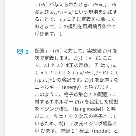
= (𝑠𝑖𝑗 ) が与えられたとき、𝑠𝑖+𝑚, 𝑗 = 𝑠𝑖𝑗
および 𝑠𝑖, 𝑗+𝑛 = 𝑠𝑖𝑗 という規則を追加す
ることで、 𝑖, 𝑗 ∈ ℤ に定義を拡張して
おきます。この規則を周期境界条件と
呼びます。 1
配置 𝑠 = (𝑠𝑖𝑗 ) に対して、実数値 𝐸(𝑠) を
2.
次で定義します。 𝐸(𝑠) ∶= −𝐸1 ここ
で、𝐸1 と 𝐸2 は正の定数、 ∑ は 𝑖, 𝑗 𝑚
∑ 𝑛 ∑ 𝑖=1 𝑗=1 ∑ 𝑖, 𝑗 𝑠𝑖𝑗 𝑠𝑖+1, 𝑗 − 𝐸2 ∑ 𝑖,
𝑗 𝑠𝑖𝑗 𝑠𝑖, 𝑗+1 の略記です。𝐸(𝑠) を配置 𝑠 の
エネルギー（energy）と呼 びます。
このように、格子点集合 𝐿 の配置 𝑠 に
対するエネルギー 𝐸(𝑠) を設定した模型
をイジング模型 （Ising model）と呼
びます。今は 𝐿 を 2 次元の格子として
いるため、特に 2 次元イジング模型と
呼 びます。 補足 1：模型（model）と