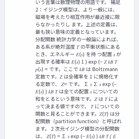
いう言葉は数理物理の用語です。 補足
2：イジング模型は、より一般には、
磁場を考えたり相互作用が最近接に限
らなかったりし ます。上述の定義は、
最も狭い意味の定義となっています。
分配関数 統計力学の一般論によれば、
ある系が絶対温度 𝑇 の平衡状態にある
とき、エネルギー 𝐸(𝑠) を持 つ配置 𝑠 が
出現する確率は 𝐸(𝑠) 1 ) exp (− 𝑍 𝑘𝐵 𝑇
𝑝(𝑠) = です。ここで 𝑘𝐵 は Boltzmann
定数です。𝑍 は全確率を 1 に規格化す
る定数で、 𝑍= です。 ∑ 𝑠 ∑ 𝑠 exp (−
𝐸(𝑠) ) 𝑘𝐵 𝑇 は全ての配置 𝑠 についての
和をとるという意味です。𝑍 は 𝑇 によ
って決まる値ですので、 𝑇 についての
関数と見ることができます。𝑍(𝑇) は分
配関数（partition function）と呼ばれ
ます。 2 次元イジング模型の分配関数
は、 𝑍(𝑇) = ∑ 𝑠 exp (− 𝐸(𝑠) ) 𝑘𝐵 𝑇 ⎛ 𝐸