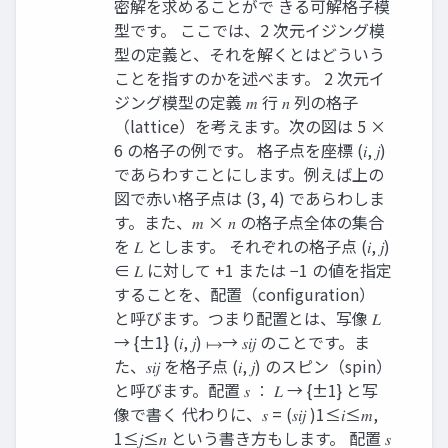
密解を求めることがで きる可解格子模
型です。 ここでは、2 次元イジング模
型の定義と、それを解くとはどういう
ことを指すのかを述べます。 2 次元イ
ジング模型の定義 𝑚 行 𝑛 列の格子
（lattice）を考えます。次の図は 5 ×
6 の格子の例です。 格子点を座標 (𝑖, 𝑗)
であらわすことにします。例えば上の
図で赤い格子点は (3, 4) であらわしま
す。また、𝑚 × 𝑛 の格子点全体の集合
を 𝐿 とします。 それぞれの格子点 (𝑖, 𝑗)
∈ 𝐿 に対して +1 または −1 の値を指定
することを、配置（configuration）
と呼びます。つまり配置とは、写像 𝐿
→ {±1} (𝑖, 𝑗) ↦→ 𝑠𝑖𝑗 のことです。ま
た、𝑠𝑖𝑗 を格子点 (𝑖, 𝑗) のスピン（spin）
と呼びます。配置 𝑠 ∶ 𝐿 → {±1} と写
像で書く 代わりに、𝑠 = (𝑠𝑖𝑗 )1≤𝑖≤𝑚,
1≤𝑗≤𝑛 という書き方もします。 配置 𝑠