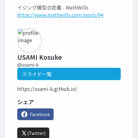
イジング模型の定義 - MathWills
https://www.mathwills.com/posts/94
USAMI Kosuke
@usami-k
スライド一覧
https://usami-k.github.io/
シェア
Facebook
(Twitter)