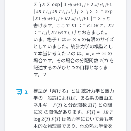
∑ ⎞ 𝐸 ∑ exp ⎜ 1 𝑠𝑖𝑗 𝑠𝑖+1, 𝑗 + 2 𝑠𝑖𝑗 𝑠𝑖, 𝑗+1
⎟ 𝑘𝐵 𝑇 𝑖, 𝑗 𝑘𝐵 𝑇 𝑖, 𝑗 𝑠 ⎝ ⎠ ⎛ ∑ ⎞ ∑ ∑ = exp
⎜𝐾1 𝑠𝑖𝑗 𝑠𝑖+1, 𝑗 + 𝐾2 𝑠𝑖𝑗 𝑠𝑖, 𝑗+1 ⎟ = ∑ 𝑠 と
書けます。ここで 𝐾1 ∶= 𝐸1 𝑘𝐵 𝑇 、𝐾2
∶= 𝑖, 𝑗 ⎝ 𝐸2 𝑘𝐵 𝑇 𝑖, 𝑗 ⎠ とおきました。
いま、格子 𝐿 は 𝑚 × 𝑛 の有限のサイズ
としていました。統計力学の模型とし
て本当に考えたいの は、𝑚, 𝑛 → ∞ の
場合です。その場合の分配関数 𝑍(𝑇) を
記述するのがひとつの目標となりま
す。 2
模型が「解ける」とは 統計力学と熱力
3.
学の一般論によれば、ある系の自由エ
ネルギー 𝐹(𝑇) と分配関数 𝑍(𝑇) との間
に次 の関係があります。 𝐹(𝑇) = −𝑘𝐵 𝑇
log 𝑍(𝑇) 𝐹(𝑇) は熱力学において最も基
本的な物理量であり、他の熱力学量を