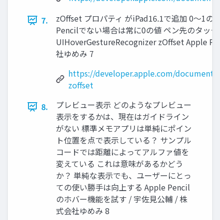
zOffset プロパティ がiPad16.1で追加 
7.
Pencilでない場合は常に0の値 ペン先のタ
UIHoverGestureRecognizer zOffset A
社ゆめみ 7
https://developer.apple.com/documentat
zoffset
プレビュー表示 どのようなプレビュー
8.
表示をするかは、現在はガイドライン
がない 標準メモアプリは単純にポイン
ト位置を点で表示している？ サンプル
コードでは距離によってアルファ値を
変えている これは意味があるかどう
か？ 単純な表示でも、ユーザーにとっ
ての使い勝手は向上する Apple Pencil
のホバー機能を試す / 宇佐見公輔 / 株
式会社ゆめみ 8