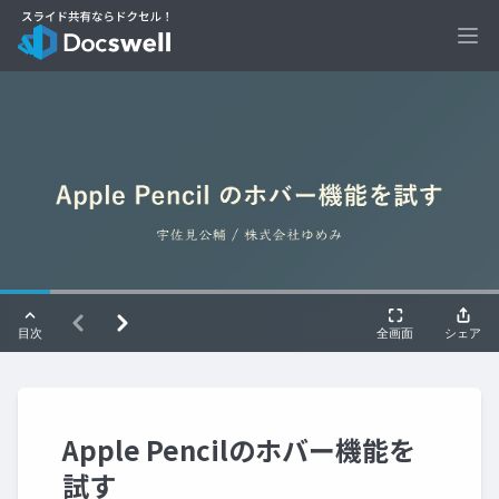
Ope
Apple Pencilのホバー機能を
試す