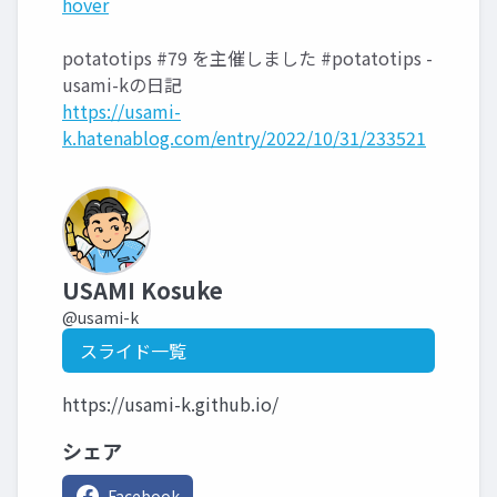
hover
potatotips #79 を主催しました #potatotips -
usami-kの日記
https://usami-
k.hatenablog.com/entry/2022/10/31/233521
USAMI Kosuke
@usami-k
スライド一覧
https://usami-k.github.io/
シェア
Facebook