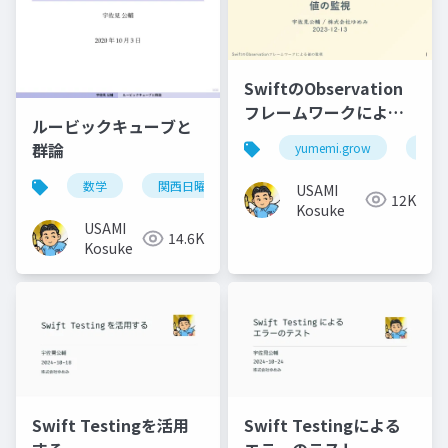
SwiftのObservation
フレームワークによる
ルービックキューブと
値の監視
群論
yumemi.grow
ios
数学
関西日曜数学友の会
USAMI
12K
Kosuke
USAMI
14.6K
Kosuke
Swift Testingによる
Swift Testingを活用