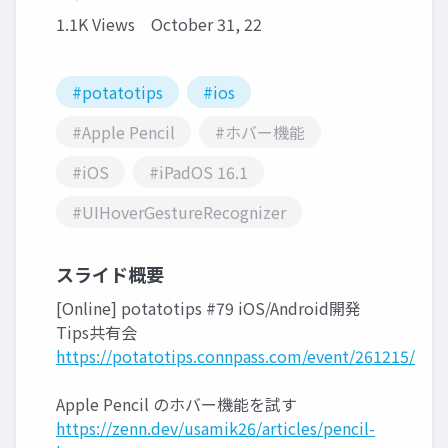
1.1K Views
October 31, 22
#potatotips
#ios
#Apple Pencil
#ホバー機能
#iOS
#iPadOS 16.1
#UIHoverGestureRecognizer
スライド概要
[Online] potatotips #79 iOS/Android開発
Tips共有会
https://potatotips.connpass.com/event/261215/
Apple Pencil のホバー機能を試す
https://zenn.dev/usamik26/articles/pencil-