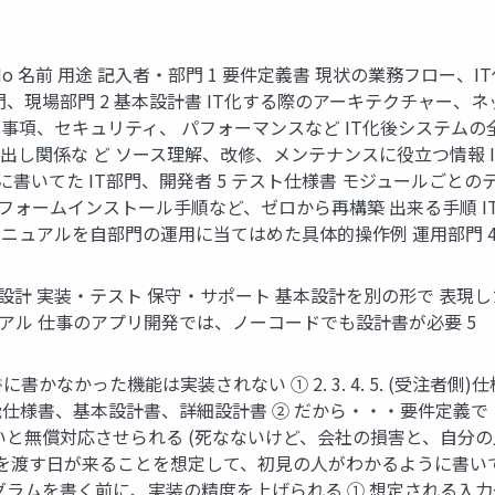
o 名前 用途 記入者・部門 1 要件定義書 現状の業務フロー
、現場部門 2 基本設計書 IT化する際のアーキテクチャー、ネ
項、セキュリティ、 パフォーマンスなど IT化後システムの全
出し関係な ど ソース理解、改修、メンテナンスに役立つ情報 I
に書いてた IT部門、開発者 5 テスト仕様書 モジュールごと
トフォームインストール手順など、ゼロから再構築 出来る手順 IT
操作マニュアルを自部門の運用に当てはめた具体的操作例 運用部門 
 設計 実装・テスト 保守・サポート 基本設計を別の形で 表現し
ュアル 仕事のアプリ開発では、ノーコードでも設計書が必要 5
に書かなかった機能は実装されない ① 2. 3. 4. 5. (受注
仕様書、基本設計書、詳細設計書 ② だから・・・要件定義
ないと無償対応させられる (死なないけど、会社の損害と、自分
ンを渡す日が来ることを想定して、初見の人がわかるように書い
グラムを書く前に、実装の精度を上げられる ① 想定される入