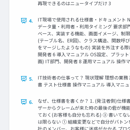
再現できるのはニュータイプだけ 3
IT現場で使用される仕様書・ドキュメント N
4.
データ量・利用者・利用タイミング 要求部門
ベース、実装する機能、画面イメージ、制限事
(テーブル名、ER図)、クラス構造、関数呼び
をマージしたようなもの) 実装を外注する際
開発者 6 導入マニュアル OS設定、プラッ
画) IT部門、開発者 8 運用マニュアル 
IT技術者の仕事って？ 現状理解 理想の業務
5.
書 テスト仕様書 操作マニュアル 導入マニ
なぜ、仕様書を書くか？ 1. (発注者側)仕様書
6.
ザーからクレームが来た時の最後の砦が機能
ておく(お客様も自分も忘れる) ③ 書いて
は限らない ① 組織変更などで自分がバト
社のメンバー、お客様に迷惑がかかる プロ