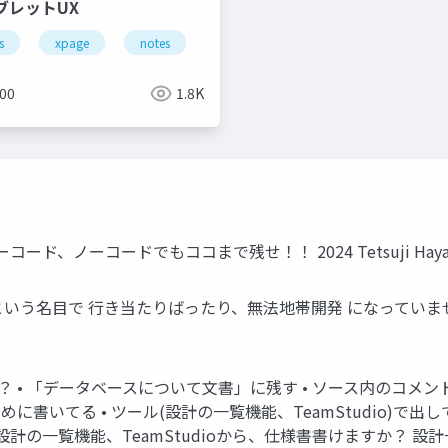
ブレットUX
s
uerymobile
xpage
notes
domino
jquerymobile
900
1.8K
ーコードでもココまで残せ！！ 2024 Tetsuji Hayashi 20
という名目で 行き当たりばったり、無法地帯開発 になっていま
側？ • 「データベースについて文書」に残す • ソース内のコメン
書いてる • ツール(設計の一覧機能、TeamStudio)で出
設計の一覧機能、TeamStudioから、仕様書書けますか？ 