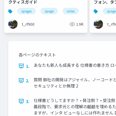
クティスガイド
フォン、タ
xpages
xpage
notes
domino
xpage
jq
t_rf900
1.9K
t_rf
各ページのテキスト
あなたも新人も成長する 仕様書の書き方 ローコード、ノ
1.
質問 御社の開発はアジャイル、ノーコード
2.
セキュリティとか無理 2
仕様書どうしてますか？ • 発注側？ • 受注
3.
義段階で、要求元との理解の齟齬を埋めるために
ますが、インタ ビューなしには作れません 