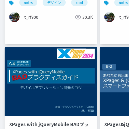
notes
デザイン
cool
notes
t_rf900
30.3K
t_rf
XPages with jQueryMobile BADプラ
XPages&