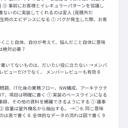
) ③ 事前にお客様とイレギュラーパターンを協議し
様書ないのに実装してくれるのは変人 (見積外だ
生時のエビデンスになる ① バグが発生した際、お客
 書くこと自体、自分が考えて、悩んだこと自体に意味
絶対必要 7
で書いてないものは、だいたい役に立たない →メンバ
レビューだけでなく、 メンバーレビューも有効 8
、問題、IT化後の業務フロー、NW構成、アーキテクチ
OUT、項目は明確に書く ① 実装のベースラインになる
事録、その他の資料を網羅できるようにする ① 議事
 容量は室外機名から抽出する。 →○ 6. 同じ意味
は表で書く 8. 全体的なデータの流れは図で書く 9