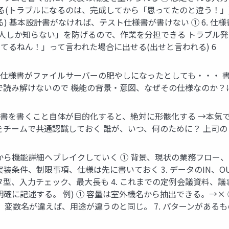
る(トラブルになるのは、完成してから「思ってたのと違う！」
) 基本設計書がなければ、テスト仕様書が書けない ① 6. 仕
の人しか知らない」を防げるので、作業を分担できる トラブル発
るねん！」って言われた場合に出せる(出せと言われる) 6
いた仕様書がファイルサーバーの肥やしになったとしても・・・
で読み解けないので 機能の背景・意図、なぜその仕様なのか？は
仕様書を書くこと自体が目的化すると、絶対に形骸化する →本気
チームで共通認識しておく 誰が、いつ、何のために？ 上司の
要から機能詳細へブレイクしていく ① 背景、現状の業務フロー
実装条件、制限事項、仕様は先に書いておく 3. データのIN、
型、入力チェック、最大長も 4. これまでの定例会議資料、議
明確に記述する。 例) ① 容量は室外機名から抽出できる。→× ②
変数名が違えば、用途が違うのと同じ。 7. パターンがあるもの