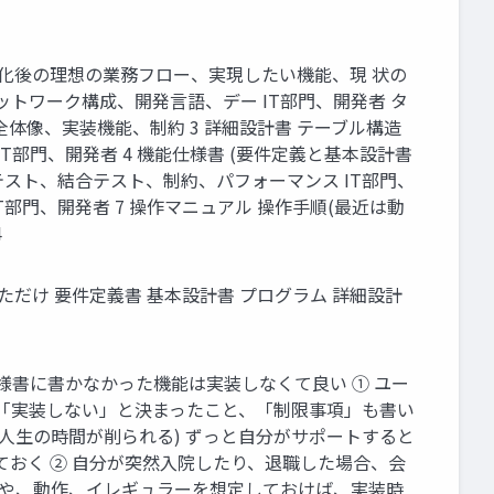
、IT化後の理想の業務フロー、実現したい機能、現 状の
ットワーク構成、開発言語、デー IT部門、開発者 タ
体像、実装機能、制約 3 詳細設計書 テーブル構造
T部門、開発者 4 機能仕様書 (要件定義と基本設計書
のテスト、結合テスト、制約、パフォーマンス IT部門、
部門、開発者 7 操作マニュアル 操作手順(最近は動
4
ただけ 要件定義書 基本設計書 プログラム 詳細設計
者側)仕様書に書かなかった機能は実装しなくて良い ① ユー
で「実装しない」と決まったこと、「制限事項」も書い
の人生の時間が削られる) ずっと自分がサポートすると
ておく ② 自分が突然入院したり、退職した場合、会
力や、動作、イレギュラーを想定しておけば、実装時