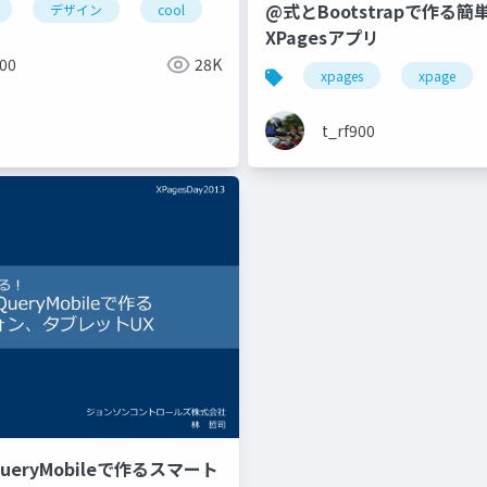
@式とBootstrapで作る簡単
デザイン
cool
XPagesアプリ
900
28K
xpages
xpage
t_rf900
jQueryMobileで作るスマート