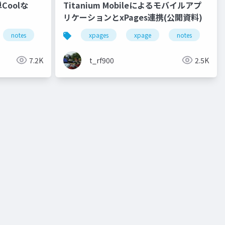
Coolな
Titanium Mobileによるモバイルアプ
リケーションとxPages連携(公開資料)
notes
domino
xpages
bootstrap
xpage
notes
do
7.2K
t_rf900
2.5K