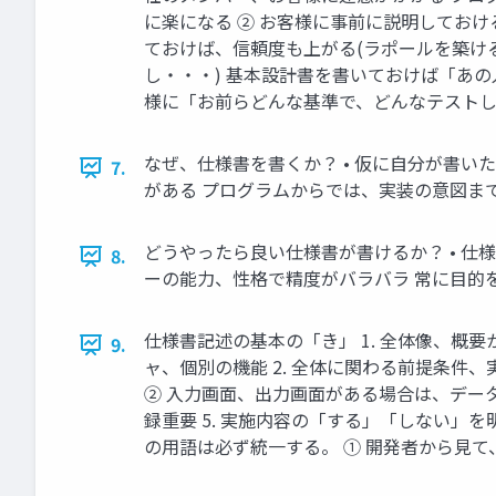
に楽になる ② お客様に事前に説明しておけ
ておけば、信頼度も上がる(ラポールを築ける
し・・・) 基本設計書を書いておけば「あ
様に「お前らどんな基準で、どんなテストして
なぜ、仕様書を書くか？ • 仮に自分が書
7.
がある プログラムからでは、実装の意図ま
どうやったら良い仕様書が書けるか？ • 
8.
ーの能力、性格で精度がバラバラ 常に目的を
仕様書記述の基本の「き」 1. 全体像、概
9.
ャ、個別の機能 2. 全体に関わる前提条件、
② 入力画面、出力画面がある場合は、データ
録重要 5. 実施内容の「する」「しない」を
の用語は必ず統一する。 ① 開発者から見て、