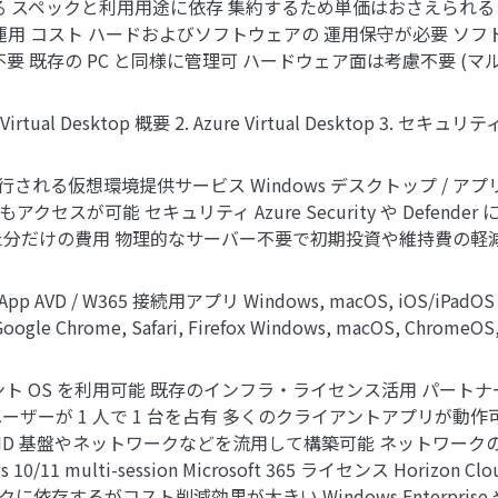
 スペックと利用用途に依存 集約するため単価はおさえられる 1
 運用 コスト ハードおよびソフトウェアの 運用保守が必要 ソ
 既存の PC と同様に管理可 ハードウェア面は考慮不要 (マルチ
irtual Desktop 概要 2. Azure Virtual Desktop 3. 
) Azure 上で実行される仮想環境提供サービス Windows デスクト
セスが可能 セキュリティ Azure Security や Defen
た分だけの費用 物理的なサーバー不要で初期投資や維持費の軽
s App AVD / W365 接続用アプリ Windows, macOS, iOS/iPadO
 Chrome, Safari, Firefox Windows, macOS, ChromeOS,
クライアント OS を利用可能 既存のインフラ・ライセンス活用 パートナー ソリ
with AVD ユーザーが 1 人で 1 台を占有 多くのクライアントア
し ID 基盤やネットワークなどを流用して構築可能 ネットワー
s 10/11 multi-session Microsoft 365 ライセンス Hori
がコスト削減効果が大きい Windows Enterprise や VDA 