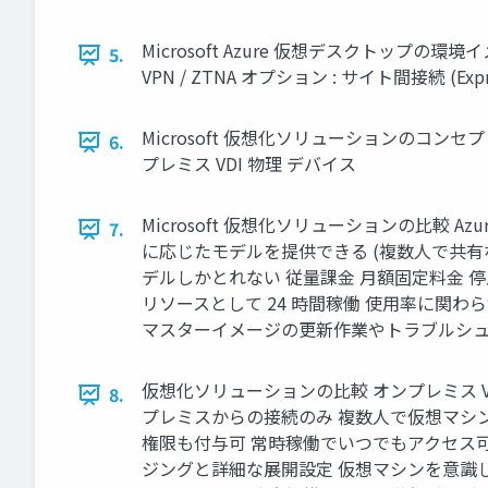
Microsoft Azure 仮想デスクトップの環
5.
VPN / ZTNA オプション : サイト間接続 (Expr
Microsoft 仮想化ソリューションのコンセプト Azur
6.
プレミス VDI 物理 デバイス
Microsoft 仮想化ソリューションの比較 Azur
7.
に応じたモデルを提供できる (複数人で共有など
デルしかとれない 従量課金 月額固定料金 
リソースとして 24 時間稼働 使用率に関
マスターイメージの更新作業やトラブルシュ
仮想化ソリューションの比較 オンプレミス VDI Azur
8.
プレミスからの接続のみ 複数人で仮想マシ
権限も付与可 常時稼働でいつでもアクセス可
ジングと詳細な展開設定 仮想マシンを意識した