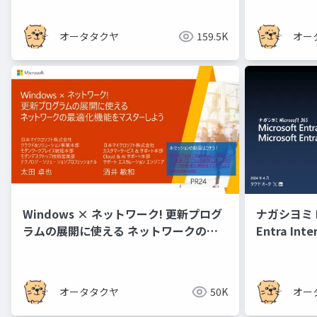
オータタクヤ
159.5K
オー
Windows × ネットワーク! 更新プログ
ナガシヨミ Mic
ラムの展開に使える ネットワークの最
Entra Inte
適化機能をマスターしよう
Access 概
オータタクヤ
50K
オー