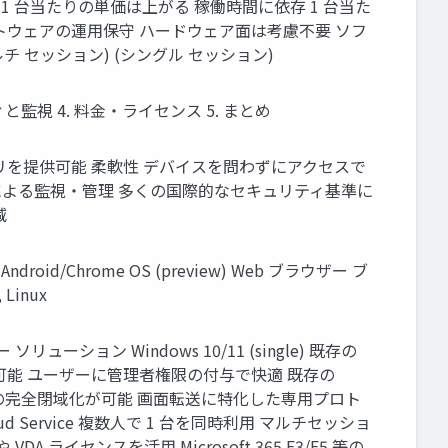
 台当たりの単価は上がる 稼働時間に依存 1 台当た
フトウェアの運用保守 ハードウェア面は考慮不要 ソフ
 セッション) (シングル セッション)
セキュリティと監視 4. 料金・ライセンス 5. まとめ
ップ / アプリを提供可能 柔軟性 デバイスを問わずにアクセスで
der による監視・管理 多くの国際的なセキュリティ基準に
減
S Android/Chrome OS (preview) Web ブラウザー ブ
 Linux
ューション Windows 10/11 (single) 既存の
プリが動作可能 ユーザーに管理者権限の付与で快適 既存の
クの完全閉域化が可能 画面転送に特化した専用プロト
zon Cloud Service 複数人で 1 台を同時利用 マルチセッショ
ライセンスを活用 Microsoft 365 E3/E5 等の