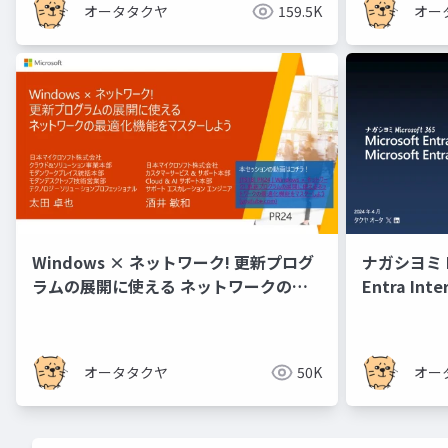
オータタクヤ
159.5K
オー
Windows × ネットワーク! 更新プログ
ナガシヨミ Mic
ラムの展開に使える ネットワークの最
Entra Inte
適化機能をマスターしよう
Access 概
オータタクヤ
50K
オー