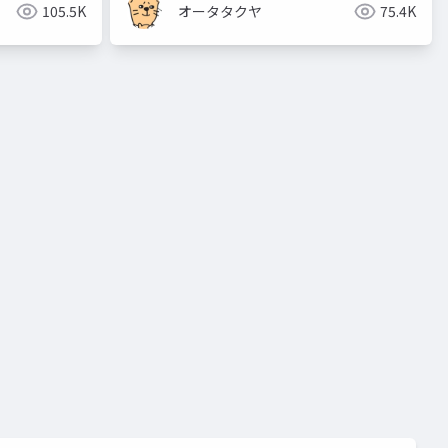
105.5K
オータタクヤ
75.4K