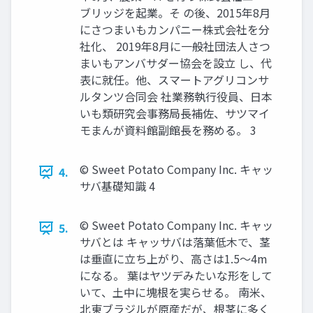
ブリッジを起業。そ の後、2015年8月
にさつまいもカンパニー株式会社を分
社化、 2019年8月に一般社団法人さつ
まいもアンバサダー協会を設立 し、代
表に就任。他、スマートアグリコンサ
ルタンツ合同会 社業務執行役員、日本
いも類研究会事務局長補佐、サツマイ
モまんが資料館副館長を務める。 3
© Sweet Potato Company Inc. キャッ
4.
サバ基礎知識 4
© Sweet Potato Company Inc. キャッ
5.
サバとは キャッサバは落葉低木で、茎
は垂直に立ち上がり、高さは1.5～4m
になる。 葉はヤツデみたいな形をして
いて、土中に塊根を実らせる。 南米、
北東ブラジルが原産だが、根茎に多く