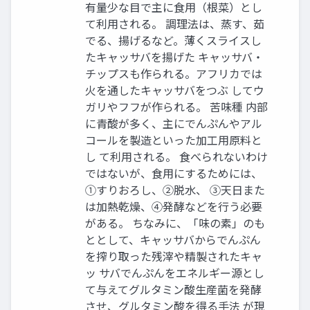
有量少な目で主に食用（根菜）とし
て利用される。 調理法は、蒸す、茹
でる、揚げるなど。薄くスライスし
たキャッサバを揚げた キャッサバ・
チップスも作られる。アフリカでは
火を通したキャッサバをつぶ してウ
ガリやフフが作られる。 苦味種 内部
に青酸が多く、主にでんぷんやアル
コールを製造といった加工用原料と
し て利用される。 食べられないわけ
ではないが、食用にするためには、
①すりおろし、②脱水、 ③天日また
は加熱乾燥、④発酵などを行う必要
がある。 ちなみに、「味の素」のも
ととして、キャッサバからでんぷん
を搾り取った残滓や精製されたキャ
ッ サバでんぷんをエネルギー源とし
て与えてグルタミン酸生産菌を発酵
させ、グルタミン酸を得る手法 が現