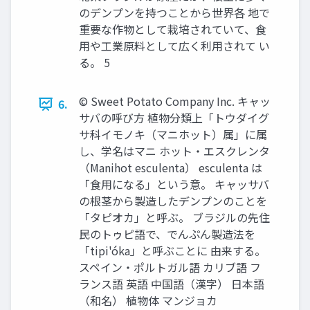
のデンプンを持つことから世界各 地で
重要な作物として栽培されていて、食
用や工業原料として広く利用されて い
る。 5
© Sweet Potato Company Inc. キャッ
6.
サバの呼び方 植物分類上「トウダイグ
サ科イモノキ（マニホット）属」に属
し、学名はマニ ホット・エスクレンタ
（Manihot esculenta） esculenta は
「食用になる」という意。 キャッサバ
の根茎から製造したデンプンのことを
「タピオカ」と呼ぶ。 ブラジルの先住
民のトゥピ語で、でんぷん製造法を
「tipi'óka」と呼ぶことに 由来する。
スペイン・ポルトガル語 カリブ語 フ
ランス語 英語 中国語（漢字） 日本語
（和名） 植物体 マンジョカ