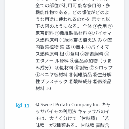
全ての部位が利用可 能な多目的・多
機能作物である。どの部位がどのよ
うな用途に使われるのかを 示すと以
下の図のようになる。 全体 ①食用 ②
家畜飼料 ③繊維製品材料 ④バイオマ
ス燃料原料 ①緑地帯の植え込 み ②室
内観葉植物 葉 茎 ①苗木 ②バイオマ
ス燃料原料 根 ①食用 ②家畜飼料 ③
エタノー ル原料 ④食品添加物（うま
み成分） ⑤糊材料 ⑥製紙 ⑦シロップ
⑧ベニヤ板材料 ⑨繊維製品 ⑩生分解
性プラスチック ⑪酸味成分 ⑫医薬品
材料 10
© Sweet Potato Company Inc. キャ
11.
ッサバイモの利用法 キャッサバのイ
モは、大きく分けて「甘味種」「苦
味種」が2種類ある。 甘味種 青酸含