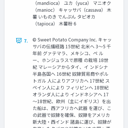
（mandioca） ユカ（yuca） マニオク
（manioc） キャッサバ（cassava） 木
薯 いものき でんぷん タピオカ
（tapioca） 木薯粉 6
© Sweet Potato Company Inc. キャッ
7.
サバの伝播経路 15世紀 北米へ 3～5 千
年前 グァテマラ、メキシコ、ペ ル
ー、ホンジュラスで原種 の栽培 18世
紀 マレーシアからタイ、イ ンドシナ
半島各国へ 16世紀 奴隷貿易商やポル
トガル 人によりアフリカへ 17世紀 ス
ペイン人により フィリピンへ 18世紀
オランダ人により インドネシアへ 17
～18世紀、欧州（主にイギリス）を出
た船は、西アフリカへ武器 を運び、こ
の武器で奴隷を確保、奴隷をアメリカ
新大陸・西インド 諸島に運び、奴隷が