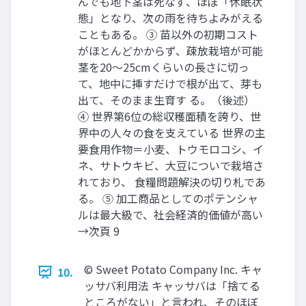
んでも地下茎は死なず、ほぼ「休眠状
態」となり、次の雨を待ちよみがえる
こともある。 ③ 苗以外の初期コスト
がほとんどかからず、疎放栽培が可能
茎を20～25cmくらいの長さに切っ
て、地中に挿すだけで根が出て、芽も
出て、そのまま生育す る。（後述）
④ 世界第6位の総収穫面積を誇り、世
界中の人々の食を支えている 世界の主
要食用作物＝小麦、トウモロコシ、イ
ネ、サトウキビ、大豆についで栽培さ
れており、 食糧問題解決の切り札であ
る。 ⑤ 加工商品としてのポテンシャ
ルは最大級で、社会経済的価値が高い
→次頁 9
© Sweet Potato Company Inc. キャ
10.
ッサバ利用法 キャッサバは「捨てる
ところがない」と言われ、そのほぼ