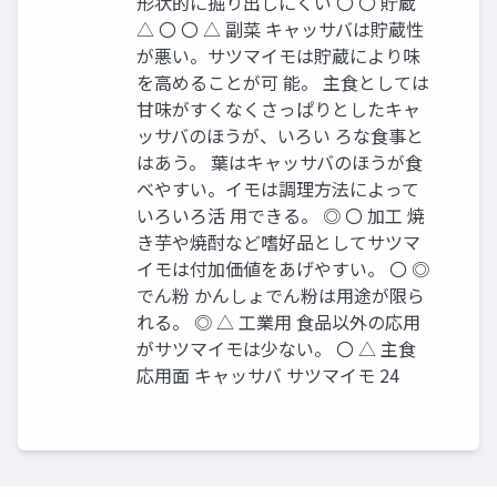
形状的に掘り出しにくい 〇 〇 貯蔵
△ 〇 〇 △ 副菜 キャッサバは貯蔵性
が悪い。サツマイモは貯蔵により味
を高めることが可 能。 主食としては
甘味がすくなくさっぱりとしたキャ
ッサバのほうが、いろい ろな食事と
はあう。 葉はキャッサバのほうが食
べやすい。イモは調理方法によって
いろいろ活 用できる。 ◎ 〇 加工 焼
き芋や焼酎など嗜好品としてサツマ
イモは付加価値をあげやすい。 〇 ◎
でん粉 かんしょでん粉は用途が限ら
れる。 ◎ △ 工業用 食品以外の応用
がサツマイモは少ない。 〇 △ 主食
応用面 キャッサバ サツマイモ 24