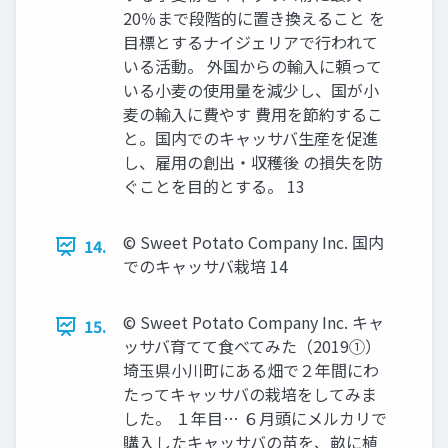
20％まで段階的に置き換えること を
目標とするナイジェリアで行われて
いる活動。 外国からの輸入に頼って
いる小麦の使用量を減少し、国が小
麦の輸入に費やす 費用を節約するこ
と。国内でのキャッサバ生産を促進
し、雇用の創出・収穫後 の損失を防
ぐことを目的とする。 13
© Sweet Potato Company Inc. 国内
14.
でのキャッサバ栽培 14
© Sweet Potato Company Inc. キャ
15.
ッサバ育てて食べてみた（2019①）
埼玉県小川町にある畑で２年間にわ
たってキャッサバの栽培をしてみま
した。 １年目… ６月頭にメルカリで
購入したキャッサバの苗を、畝に植