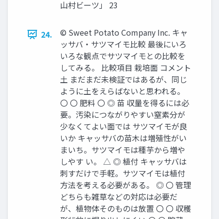
山村ビーツ」 23
© Sweet Potato Company Inc. キャ
24.
ッサバ・サツマイモ比較 最後にいろ
いろな観点でサツマイモとの比較を
してみる。 比較項目 栽培面 コメント
土 まだまだ未検証ではあるが、同じ
ように土をえらばないと思われる。
〇 〇 肥料 〇 ◎ 苗 収量を得るには必
要。汚染につながりやすい窒素分が
少なくてよい面では サツマイモが良
いか キャッサバの苗木は増殖性がい
まいち。サツマイモは種芋から増や
しやす い。 △ ◎ 植付 キャッサバは
刺すだけで手軽。サツマイモは植付
方法を考える必要がある。 ◎ 〇 管理
どちらも雑草などの対応は必要だ
が、植物体そのものは放置 〇 〇 収穫