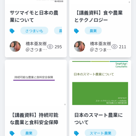
サツマイモと日本の農
【講義資料】食や農業
業について
とテクノロジー
さつまいも
農業
農業
橋本亜友樹
橋本亜友樹
295
211
＠さつまい
＠さつまい
もオタク
もオタク
【講義資料】持続可能
日本のスマート農業に
な農業と食料安全保障
ついて
農業
スマート農業