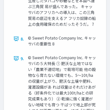
生産したタバコや砂糖などを本国へ運
ぶ三角貿 易が盛んであった。 キャッ
サバのアフリカへの導入は、この三角
貿易の底辺を支えるア フリカ奴隷の船
上の食用確保のためだったそうだ。 7
© Sweet Potato Company Inc. キャッ
8.
サバの重要性 8
© Sweet Potato Company Inc. キャッ
9.
サバの５大特長 ① 肥沃な土地ではな
い「農業不適切地」で栽培可能 他の穀
物なら育たない環境でも、5～10t/ha
の収量が上がり、肥沃な土壌や肥料、
灌漑設備があ れば収量はそれだけあが
る（好条件化では最大100t/haとの研
究成果もあり） ② 乾燥に強く灌漑が
ない地域でも育つ 干ばつで地上部が死