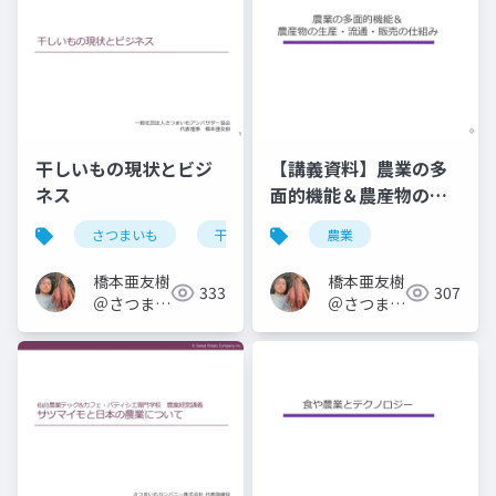
干しいもの現状とビジ
【講義資料】農業の多
ネス
面的機能＆農産物の生
産・流通・販売の仕組
さつまいも
干しいも
農業
み
橋本亜友樹
橋本亜友樹
333
307
＠さつまい
＠さつまい
もオタク
もオタク