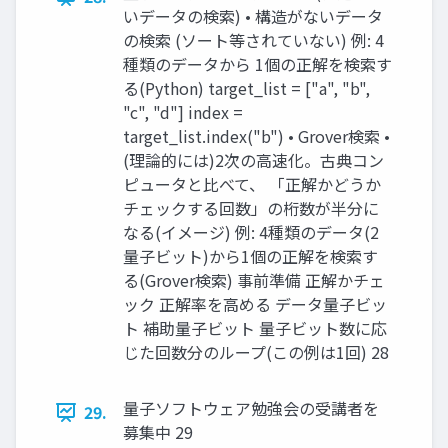
いデータの検索) • 構造がないデータ
の検索 (ソート等されていない) 例: 4
種類のデータから 1個の正解を検索す
る(Python) target_list = ["a", "b",
"c", "d"] index =
target_list.index("b") • Grover検索 •
(理論的には)2次の高速化。古典コン
ピュータと比べて、 「正解かどうか
チェックする回数」の桁数が半分に
なる(イメージ) 例: 4種類のデータ(2
量子ビット)から1個の正解を検索す
る(Grover検索) 事前準備 正解かチェ
ック 正解率を高める データ量子ビッ
ト 補助量子ビット 量子ビット数に応
じた回数分のループ(この例は1回) 28
量子ソフトウェア勉強会の受講者を
29.
募集中 29