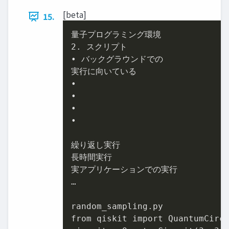
[beta]
15.
2.
 スクリプト

• バックグラウンドでの

実行に向いている

•

•

•

•

繰り返し実行

長時間実行

実アプリケーションでの実行

…

random_sampling.py

from qiskit import QuantumCirc