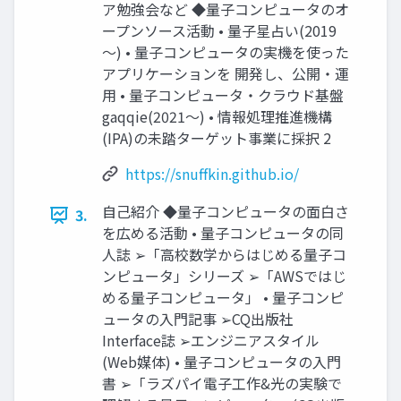
ア勉強会など ◆量子コンピュータのオ
ープンソース活動 • 量子星占い(2019
～) • 量子コンピュータの実機を使った
アプリケーションを 開発し、公開・運
用 • 量子コンピュータ・クラウド基盤
gaqqie(2021～) • 情報処理推進機構
(IPA)の未踏ターゲット事業に採択 2
https://snuffkin.github.io/
自己紹介 ◆量子コンピュータの面白さ
3.
を広める活動 • 量子コンピュータの同
人誌 ➢「高校数学からはじめる量子コ
ンピュータ」シリーズ ➢「AWSではじ
める量子コンピュータ」 • 量子コンピ
ュータの入門記事 ➢CQ出版社
Interface誌 ➢エンジニアスタイル
(Web媒体) • 量子コンピュータの入門
書 ➢「ラズパイ電子工作&光の実験で