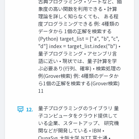
古典プログラミング • ソートなど、抽
象度の高い関数を利用できる • 計算
理論を詳しく知らなくても、 ある程
度プログラミングできる 例: 4種類の
データから 1個の正解を検索する
(Python) target_list = ["a", "b", "c",
"d"] index = target_list.index("b") •
量子プログラミング • アセンブリ言
語に近い • 現状では、量子計算を学
ぶ必要あり(行列、確率) • 検索処理の
例(Grover検索) 例: 4種類のデータか
ら1個の正解を検索する(Grover検索)
11
量子プログラミングのライブラリ 量
12.
子コンピュータをクラウド提供して
いる企業、スタートアップ、 研究機
関などが開発している • IBM •
QunaSys,大阪大学,NTT,富士通 •