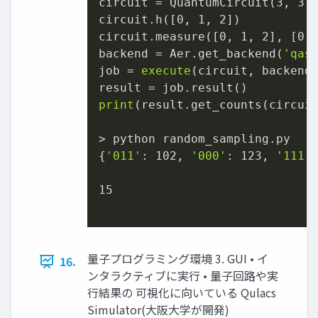
circuit = QuantumCircuit(
3
, 
3
)

circuit.h([
0
, 
1
, 
2
])

circuit.measure([
0
, 
1
, 
2
], [
0
,
backend = Aer.get_backend(
'qas
job = 
execute
(circuit, backend
print
(result.get_counts(circuit
> python random_sampling.py

{
'011'
: 
102
, 
'000'
: 
123
, 
'111'
15
量子プログラミング環境 3. GUI • イ
16.
ンタラクティブに実行 • 量子回路や実
行結果の 可視化に向いている Qulacs
Simulator(大阪大学が開発)