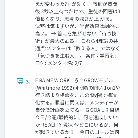
えが変わった?」が効く。 教師が質問
後 3秒以上待つだけで、生徒の回答は3
倍長くなり、思考の深さが上 がる。
沈黙は気まずいが、学習効果は劇的に
高い。 → 答えを急がせない「待つ技
術」が最大の武器。 これら4理論の共
通点:メンターは「教える人」ではなく
「気づきを生む人」。 案件 / 学習名:
日付: メンター名: 2/7
F RA ME W ORK - § 2 GROWモデル
3.
(Whitmore 1992):4段階の問い 1on1や
行き詰まり相談を、この4段階で構造
化する。順番に問えば、メンティーが
自分で計画を立てる。 G GOA L R 目標
今日/今週/最終的に、何を達成したい
か RE ALITY 現状 今どこにいるか、何
が起きているか 1 「今日のゴールは何