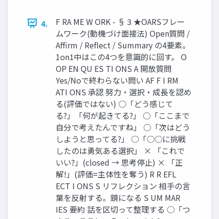
F RA ME W ORK - § 3 ★OARSフレー
4.
ムワーク(動機づけ面接法) Open質問 /
Affirm / Reflect / Summary の4要素。
1on1中はこの4つを意識的に回す。 O
OP EN QU ES TI ONS A 開放質問
Yes/Noで終わらない問い AF F I RM
ATI ONS 承認 努力・選択・成長を認め
る(評価ではない) ○「どう感じて
る?」「何が起きてる?」 ○「ここまで
自分で考えたんですね」 ○「次はどう
しようと思ってる?」 ○「○○に挑戦
したのは勇気ある選択」 × 「これで
いい?」(closed → 思考停止) × 「正
解!」(評価=主体性を奪う) R R EFL
ECT I ONS S リフレクション 相手の言
葉を反射する。鏡になる S UM MAR
IES 要約 話を区切って整理する ○「つ