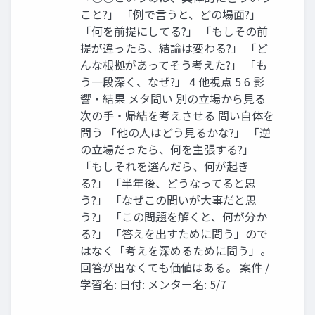
こと?」 「例で言うと、どの場面?」
「何を前提にしてる?」 「もしその前
提が違ったら、結論は変わる?」 「ど
んな根拠があってそう考えた?」 「も
う一段深く、なぜ?」 4 他視点 5 6 影
響・結果 メタ問い 別の立場から見る
次の手・帰結を考えさせる 問い自体を
問う 「他の人はどう見るかな?」 「逆
の立場だったら、何を主張する?」
「もしそれを選んだら、何が起き
る?」 「半年後、どうなってると思
う?」 「なぜこの問いが大事だと思
う?」 「この問題を解くと、何が分か
る?」 「答えを出すために問う」ので
はなく「考えを深めるために問う」。
回答が出なくても価値はある。 案件 /
学習名: 日付: メンター名: 5/7