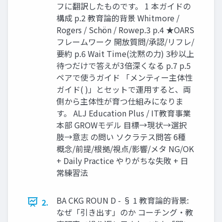
フに翻訳したものです。 1 本ガイドの
構成 p.2 教育論的背景 Whitmore /
Rogers / Schön / Rowep.3 p.4 ★OARS
フレームワーク 開放質問/承認/リフレ/
要約 p.6 Wait Time(沈黙の力) 3秒以上
待つだけで答えが3倍深くなる p.7 p.5
ペアで使うガイド 「メンティー主体性
ガイド( )」とセットで運用すると、両
側から主体性が育つ仕組みになりま
す。 ALJ Education Plus / IT教育事業
本部 GROWモデル 目標→現状→選択
肢→意志 の問い ソクラテス問答 6種
概念/前提/根拠/視点/影響/メタ NG/OK
+ Daily Practice やりがちな失敗 + 日
常練習法
BA CKG ROUN D - § 1 教育論的背景:
2.
なぜ「引き出す」のか コーチング・教