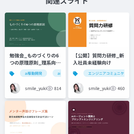
関連スライド
勉強会_ものづくりの6
【公開】質問力研修_新
つの原理原則_理系向け
入社員未経験向け
6時間_2026_05_24_
ai駆動開発
ai
エンジニアコミュニケーシ
石黒友季子
smile_yukiko_it
814
smile_yukiko_it
460