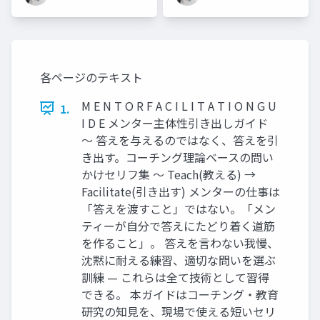
各ページのテキスト
M E N T O R F A C I L I T A T I O N G U
1.
I D E メンター主体性引き出しガイド
〜 答えを与えるのではなく、答えを引
き出す。コーチング理論ベースの問い
かけセリフ集 〜 Teach(教える) →
Facilitate(引き出す) メンターの仕事は
「答えを渡すこと」ではない。「メン
ティーが自分で答えにたどり着く道筋
を作ること」。 答えを言わない我慢、
沈黙に耐える練習、適切な問いを選ぶ
訓練 — これらは全て技術として習得
できる。 本ガイドはコーチング・教育
研究の知見を、現場で使える短いセリ