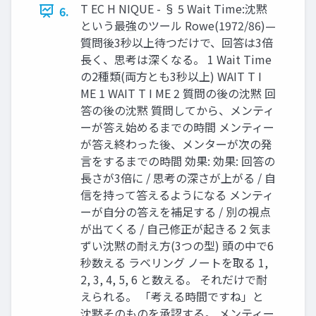
T EC H NIQUE - § 5 Wait Time:沈黙
6.
という最強のツール Rowe(1972/86)—
質問後3秒以上待つだけで、回答は3倍
長く、思考は深くなる。 1 Wait Time
の2種類(両方とも3秒以上) WAIT T I
ME 1 WAIT T I ME 2 質問の後の沈黙 回
答の後の沈黙 質問してから、メンティ
ーが答え始めるまでの時間 メンティー
が答え終わった後、メンターが次の発
言をするまでの時間 効果: 効果: 回答の
長さが3倍に / 思考の深さが上がる / 自
信を持って答えるようになる メンティ
ーが自分の答えを補足する / 別の視点
が出てくる / 自己修正が起きる 2 気ま
ずい沈黙の耐え方(3つの型) 頭の中で6
秒数える ラベリング ノートを取る 1,
2, 3, 4, 5, 6 と数える。 それだけで耐
えられる。 「考える時間ですね」と
沈黙そのものを承認する。 メンティー