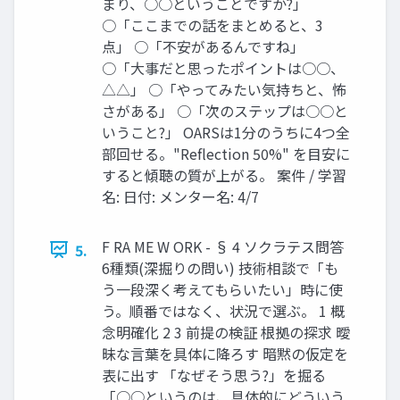
まり、○○ということですか?」
○「ここまでの話をまとめると、3
点」 ○「不安があるんですね」
○「大事だと思ったポイントは○○、
△△」 ○「やってみたい気持ちと、怖
さがある」 ○「次のステップは○○と
いうこと?」 OARSは1分のうちに4つ全
部回せる。"Reflection 50%" を目安に
すると傾聴の質が上がる。 案件 / 学習
名: 日付: メンター名: 4/7
F RA ME W ORK - § 4 ソクラテス問答
5.
6種類(深掘りの問い) 技術相談で「も
う一段深く考えてもらいたい」時に使
う。順番ではなく、状況で選ぶ。 1 概
念明確化 2 3 前提の検証 根拠の探求 曖
昧な言葉を具体に降ろす 暗黙の仮定を
表に出す 「なぜそう思う?」を掘る
「○○というのは、具体的にどういう