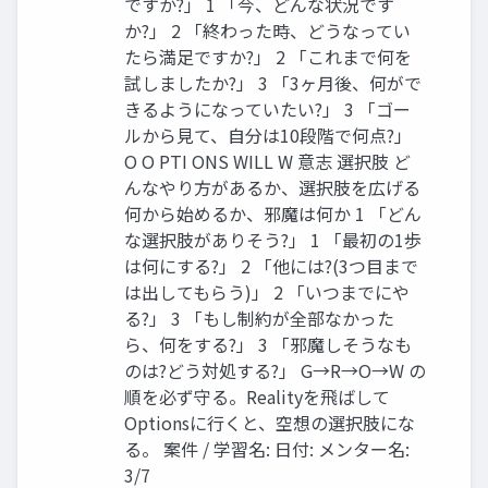
ですか?」 1 「今、どんな状況です
か?」 2 「終わった時、どうなってい
たら満足ですか?」 2 「これまで何を
試しましたか?」 3 「3ヶ月後、何がで
きるようになっていたい?」 3 「ゴー
ルから見て、自分は10段階で何点?」
O O PTI ONS WILL W 意志 選択肢 ど
んなやり方があるか、選択肢を広げる
何から始めるか、邪魔は何か 1 「どん
な選択肢がありそう?」 1 「最初の1歩
は何にする?」 2 「他には?(3つ目まで
は出してもらう)」 2 「いつまでにや
る?」 3 「もし制約が全部なかった
ら、何をする?」 3 「邪魔しそうなも
のは?どう対処する?」 G→R→O→W の
順を必ず守る。Realityを飛ばして
Optionsに行くと、空想の選択肢にな
る。 案件 / 学習名: 日付: メンター名:
3/7