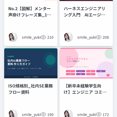
No.2【図解】メンター
ハーネスエンジニアリ
声掛けフレーズ集_18
ング入門 AIエージェ
シーン
ント開発×プロンプト_
実務編
smile_yukiko_it
210
smile_yukiko_it
208
ISO規格別_社内SE業務
【新卒未経験学生向
フロー資料
け】エンジニア コミュ
ニケーション フレーズ
集 💬エンジニアのため
のコミュニケーション
smile_yukiko_it
190
smile_yukiko_it
172
フレーズ集