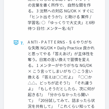
の言葉を書く所作で、 自然な間を作
る。 3 沈黙への対応 NG/OK × すぐに
「ヒント出そうか?」と助ける 案件 /
学習名: ○ 「ゆっくりで大丈夫」と6秒
待つ 日付: メンター名: 6/7
A NTI - P A TT E RNS - § 6 やりがち
7.
な失敗 NG/OK + Daily Practice 良かれ
と思ってやる「答えあげ」が主体性を
奪う。日常の言い換えで習慣を変え
る。 1 メンターがやりがちな NG/OK
× こう言ってしまいがち ○ こう言い
換える 「答えは○○だよ」 「○○か
△△、どっちが近そう?」 「それ違う
よ」 「もしそうだとしたら、次に何が
起きる?」 「分からなかったら聞い
て」 「20分試してみて、詰まったら状
況を共有して」 「これくらい知ってる