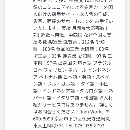
録のコミュニティによる集客力！ 外国
人向けの採用サイト・求人票の作成、
集客、面接のサポートまでを お手伝い
いたします。 実績 月間最大応募数 (一
部) 近畿〜東海、中四国 など全国に実
績多数 製造業 滋賀県：212名 愛知
県：183名 食品加工業 大阪府：89名
埼玉県：93名 運送業 愛知県：97名 三
重県：97名 出身国 対応言語 ブラジル
日本 フィリピン ネパール インドネシ
ア ベトナム他 日本語・英語・スペイ
ン語・ポルトガル語・ タイ語・中国
語・インドネシア語・タガログ語・ ネ
パール語・イタリア語・韓国語 ※人材
紹介サービスではありません。 詳しく
はお問合せください！ Indi Works 〒
600-8099 京都市下京区仏光寺通烏丸
東入上柳町331 TEL.075-935-8792