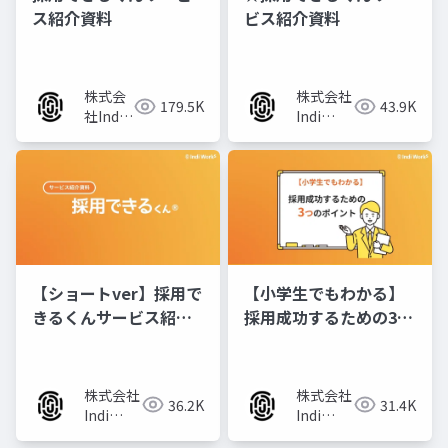
ス紹介資料
ビス紹介資料
株式会
株式会社
179.5K
43.9K
社Indi
Indi
Works
Works
【ショートver】採用で
【小学生でもわかる】
きるくんサービス紹介
採用成功するための3つ
資料
のポイント
株式会社
株式会社
36.2K
31.4K
Indi
Indi
Works
Works