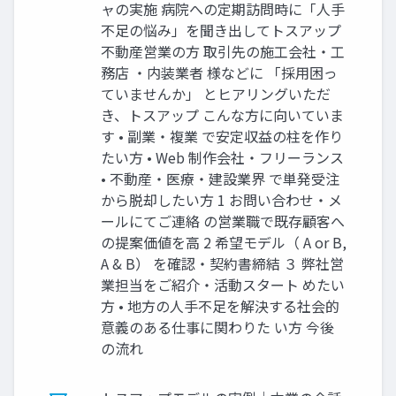
ャの実施 病院への定期訪問時に「人手
不足の悩み」を聞き出してトスアップ
不動産営業の方 取引先の施工会社・工
務店 ・内装業者 様などに 「採用困っ
ていませんか」 とヒアリングいただ
き、トスアップ こんな方に向いていま
す • 副業・複業 で安定収益の柱を作り
たい方 • Web 制作会社・フリーランス
• 不動産・医療・建設業界 で単発受注
から脱却したい方 1 お問い合わせ・メ
ールにてご連絡 の営業職で既存顧客へ
の提案価値を高 2 希望モデル（ A or B,
A & B） を確認・契約書締結 ３ 弊社営
業担当をご紹介・活動スタート めたい
方 • 地方の人手不足を解決する社会的
意義のある仕事に関わりた い方 今後
の流れ