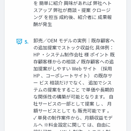
を 簡単に紹介 興味があれば 弊社へト
スアップ 弊社が商談・提案 クロージ
ング を担当 成約後、紹介者に 成果報
酬が発生
卸売／OEM モデルの実例｜既存顧客へ
5.
の追加提案でストック収益化 具体例：
HP ・システム制作会社 様 ポイント 既
存顧客様からの相談 ✓ 既存顧客への追
加提案がしやすい Web サイト （採用
HP 、コーポレートサイト） の既存サ
ー ビス 相談だけでなく、 追加でシス
テムの提案をすること で単価や長期的
な関係性の構築が可能となります。 自
社サービスの一部として提案 し 、 月
額サービスとして も 販売可能です 。
✓ 単発の制作案件から、月額収益モデ
ルへ ※料金設定に関して は、自由に