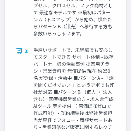
プセル、クロスセル、ノック商材とし
て 最適なモデルです ※最初はパター
ン A（トスアップ）から始め、慣れた
らパターン B（卸売）へ移行する方も
多数いらっしゃいます。
手厚いサポートで、未経験でも安心し
3.
てスタートできる サポート体制 • 既存
パートナー様の活動事例 提案用チラ
シ・営業資料を 無償提供 現在 約250
名 が登録・活動中 ■パターン A • 「話
を聞くだけでいい 」というアポでも弊
社が対応 ■パターン B （個人 ・ 法人
含む） 医療機器営業の方 • 求人票作成
AIツール 等を提供 （ 原価ほぼゼロで
作成可能） • 契約締結後は弊社営業担
当が専任でフォロー • 商談サポートあ
り • 営業研修など販売に関するレクチ