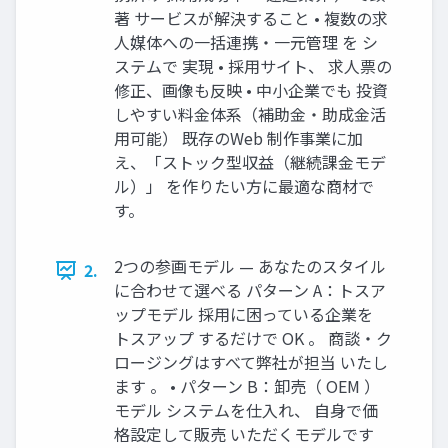
著 サービスが解決すること • 複数の求
人媒体への一括連携・一元管理 を シ
ステムで 実現 • 採用サイト、 求人票の
修正、画像も反映 • 中小企業でも 投資
しやすい料金体系（補助金・助成金活
用可能） 既存のWeb 制作事業に加
え、「ストック型収益（継続課金モデ
ル）」 を作りたい方に最適な商材で
す。
2つの参画モデル — あなたのスタイル
2.
に合わせて選べる パターン A：トスア
ップモデル 採用に困っている企業を
トスアップ するだけで OK 。 商談・ク
ロージングはすべて弊社が担当 いたし
ます 。 • パターン B：卸売（ OEM ）
モデル システムを仕入れ、 自身で価
格設定して販売 いただくモデルです