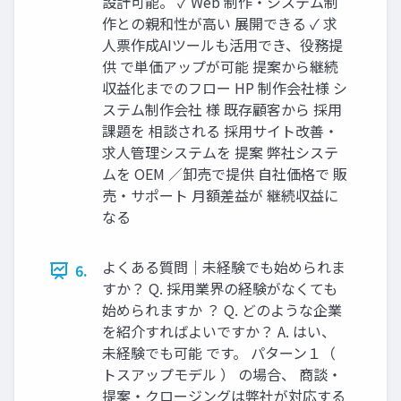
設計可能。 ✓ Web 制作・システム制
作との親和性が高い 展開できる ✓ 求
人票作成AIツールも活用でき、役務提
供 で単価アップが可能 提案から継続
収益化までのフロー HP 制作会社様 シ
ステム制作会社 様 既存顧客から 採用
課題を 相談される 採用サイト改善・
求人管理システムを 提案 弊社システ
ムを OEM ／卸売で提供 自社価格で 販
売・サポート 月額差益が 継続収益に
なる
よくある質問｜未経験でも始められま
6.
すか？ Q. 採用業界の経験がなくても
始められますか ？ Q. どのような企業
を紹介すればよいですか？ A. はい、
未経験でも可能 です。 パターン１（
トスアップモデル ） の場合、 商談・
提案・クロージングは弊社が対応する