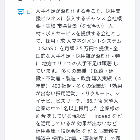
人手不足が深刻化する今こそ、採用支
1.
援ビジネスに参入するチャンス 会社概
要・実績 市場背景（なぜ今か） 人
材・求人サービスを提供する会社とし
て、採用・求 人マネジメントシステム
（ SaaS ）を月額 2.5 万円で提供 • 全
国的な人手不足・採用難が深刻化 • 特
に 地方エリアでの人手不足は顕著 し
ています。 多くの業種 （ 医療・建
設・不動産・製造・飲食 導入実績（ 4
年間） 400 社超 • 多くの企業が 「効果
が出ない採用活動」 • リクルート、マ
イナビ、ビズリーチ、 86.7 % ※導入
企業の中で1名以上採用した 企業様の
割合 をしている現状が … Indeed など
を活用しているが 効果が出ないなど
信用金庫・損保会社 など とも業務提
携済み 採用成功率 ・運送業界 ） で顕