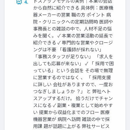
トスアップモデルの実例｜本業の会話
4.
から自然に紹介できる 具体例：医療機
器メーカーの営業 職の方 ポイント 病
院・クリニックへの定期訪問時 医師や
事務長との雑談の中で、人材不足の悩
みを聞く。 ✓ 本業の営業活動の延長で
紹介できる ✓ 専門的な営業やクロージ
ングは不要 「看護師が採れない」
「事務スタッフが足りない」 「求人を
出しても応募が来ない」 ✓ 「 採用で困
っている」という会話を その場で無理
に営業するのではなく 、 「 採用支援
に詳しい 会社がありますので、一度お
つなぎしましょうか ？」 と 弊社へト
スアップするだけ。 拾うだけでチャン
スになる ✓ 副業・複業として始めやす
い 提案から収益化までのフロー 医療
機器営業が 病院へ訪問 雑談の中で採
用課 題が話題に上がる 弊社サービス