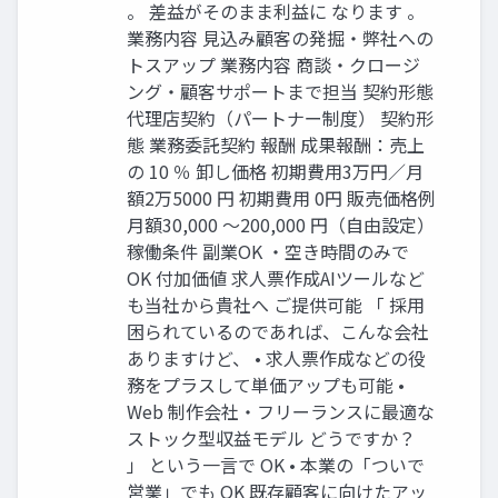
。 差益がそのまま利益に なります 。
業務内容 見込み顧客の発掘・弊社への
トスアップ 業務内容 商談・クロージ
ング・顧客サポートまで担当 契約形態
代理店契約（パートナー制度） 契約形
態 業務委託契約 報酬 成果報酬：売上
の 10 ％ 卸し価格 初期費用3万円／月
額2万5000 円 初期費用 0円 販売価格例
月額30,000 〜200,000 円（自由設定）
稼働条件 副業OK ・空き時間のみで
OK 付加価値 求人票作成AIツールなど
も当社から貴社へ ご提供可能 「 採用
困られているのであれば、こんな会社
ありますけど、 • 求人票作成などの役
務をプラスして単価アップも可能 •
Web 制作会社・フリーランスに最適な
ストック型収益モデル どうですか？
」 という一言で OK • 本業の「ついで
営業」でも OK 既存顧客に向けたアッ