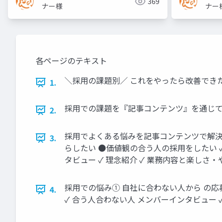
369
ナー様
ナー
各ページのテキスト
＼採⽤の課題別∕ これをやったら改善できた！ 
1.
採⽤での課題を『記事コンテンツ』を通じて
2.
採⽤でよくある悩みを記事コンテンツで解決
3.
らしたい ●価値観の合う⼈の採⽤をしたい ✓ 
タビュー ✓ 理念紹介 ✓ 業務内容と楽しさ
採⽤での悩み① ⾃社に合わない⼈から の応
4.
✓ 合う⼈合わない⼈ メンバーインタビュー ✓