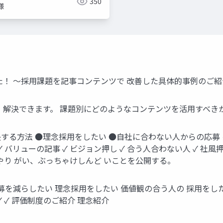
350
様
〜採⽤課題を記事コンテンツで 改善した具体的事例のご紹介〜 株式会
 解決できます。 課題別にどのようなコンテンツを活⽤すべき
する⽅法 ●理念採⽤をしたい ●⾃社に合わない⼈からの応募 
バリューの記事 ✓ ビジョン押し ✓ 合う⼈合わない⼈ ✓ 社⾵押
‧やり がい、ぶっちゃけしんど いことを公開する。
募を減らしたい 理念採⽤をしたい 価値観の合う⼈の 採⽤をした
 ✓ 評価制度のご紹介 理念紹介