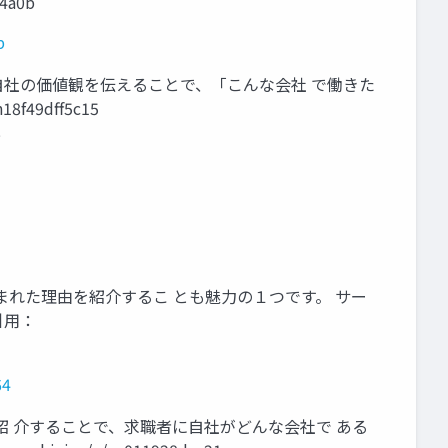
f4a0b
b
 ⾃社の価値観を伝えることで、「こんな会社 で働きた
f49dﬀ5c15
8
まれた理由を紹介するこ とも魅⼒の１つです。 サー
引⽤：
64
紹 介することで、求職者に⾃社がどんな会社で ある