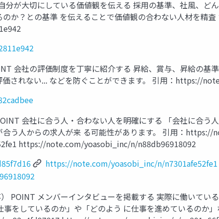
T ⾃分が⼤切にしている価値観を伝える 採⽤の基準、社⾵、ど
るのか？との基準 を伝えることで価値観の合わない⼈材を精査 
11e942
e2811e942
INT 会社の評価制度を丁寧に紹介する 昇給、賞与、昇給の基
.. などを防ぐことができます。 引⽤：https://note.com/yoa
482cadbee
OINT 会社に合う⼈‧合わない⼈を明確にする 「会社に合う
求⼈が来 る可能性があります。 引⽤：https://note.com/yo
52fe1 https://note.com/yoasobi_inc/n/n88db96918092
d85f7d16
https://note.com/yoasobi_inc/n/n7301afe52fe1
b96918092
 POINT メンバーインタビューを掲載する 実際に働いてい
な仕事をしているのか」や「どのよう に仕事を進めているのか