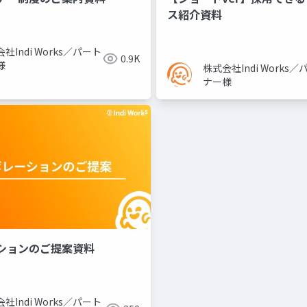
ス紹介資料
社Indi Works／パート
0.9K
様
株式会社Indi Works／
ナー様
ションのご提案資料
社Indi Works／パート