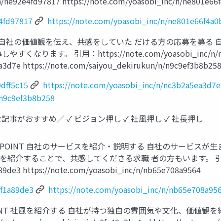
ne92e4fd97817 https://note.com/yoasobi_inc/n/ne801e66
e4fd97817
https://note.com/yoasobi_inc/n/ne801e66f4a0
T ⾃社の価値観を伝え、共感をしていた だける⽅の応募を募る
す。 引⽤：https://note.com/yoasobi_inc/n/n18
ea3d7e https://note.com/saiyou_dekirukun/n/n9c9ef3b8b25
9dff5c15
https://note.com/yoasobi_inc/n/nc3b2a5ea3d7e
/n9c9ef3b8b258
事がおすすめ∕ ✓ ビジョン押し ✓ 社⾵押し ✓ 社⻑押し
POINT ⾃社のサービスを紹介‧説明する ⾃社のサービスが⽣
を紹介することで、共感してくださる求職 者の⽅もいます。 
a89de3 https://note.com/yoasobi_inc/n/nb65e708a9564
ff1a89de3
https://note.com/yoasobi_inc/n/nb65e708a95
INT 社⾵を紹介する ⾃社が持つ独⾃の雰囲気や⽂化、価値観を