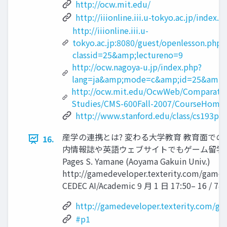
http://ocw.mit.edu/
http://iiionline.iii.u-tokyo.ac.jp/index.
http://iiionline.iii.u-
tokyo.ac.jp:8080/guest/openlesson.php?
classid=25&amp;lectureno=9
http://ocw.nagoya-u.jp/index.php?
lang=ja&amp;mode=c&amp;id=25&amp;
http://ocw.mit.edu/OcwWeb/Comparativ
Studies/CMS-600Fall-2007/CourseHome
http://www.stanford.edu/class/cs193p/
産学の連携とは? 変わる大学教育 教育面での新展開
16.
内情報誌や英語ウェブサイトでもゲーム留学情報 -
Pages S. Yamane (Aoyama Gakuin Univ.)
http://gamedeveloper.texterity.com/gamede
CEDEC AI/Academic 9 月 1 日 17:50– 16 / 74
http://gamedeveloper.texterity.com/ga
#p1