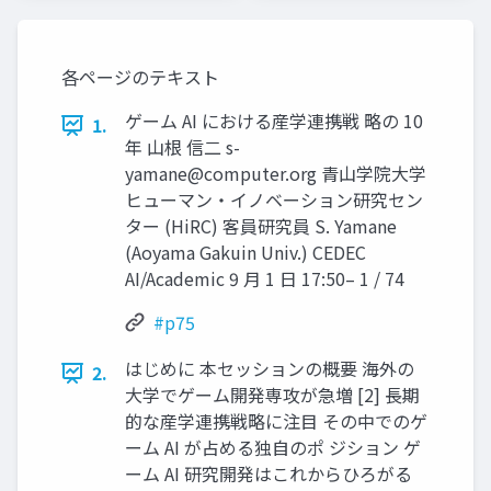
各ページのテキスト
ゲーム AI における産学連携戦 略の 10
1.
年 山根 信二
s-
yamane@computer.org
青山学院大学
ヒューマン・イノベーション研究セン
ター (HiRC) 客員研究員 S. Yamane
(Aoyama Gakuin Univ.) CEDEC
AI/Academic 9 月 1 日 17:50– 1 / 74
#p75
はじめに 本セッションの概要 海外の
2.
大学でゲーム開発専攻が急増 [2] 長期
的な産学連携戦略に注目 その中でのゲ
ーム AI が占める独自のポ ジション ゲ
ーム AI 研究開発はこれからひろがる