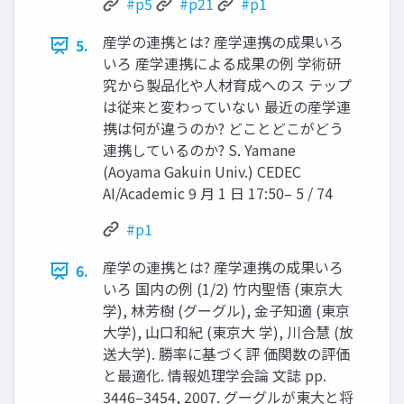
#p5
#p21
#p1
産学の連携とは? 産学連携の成果いろ
5.
いろ 産学連携による成果の例 学術研
究から製品化や人材育成へのス テップ
は従来と変わっていない 最近の産学連
携は何が違うのか? どことどこがどう
連携しているのか? S. Yamane
(Aoyama Gakuin Univ.) CEDEC
AI/Academic 9 月 1 日 17:50– 5 / 74
#p1
産学の連携とは? 産学連携の成果いろ
6.
いろ 国内の例 (1/2) 竹内聖悟 (東京大
学), 林芳樹 (グーグル), 金子知適 (東京
大学), 山口和紀 (東京大 学), 川合慧 (放
送大学). 勝率に基づく評 価関数の評価
と最適化. 情報処理学会論 文誌 pp.
3446–3454, 2007. グーグルが東大と将