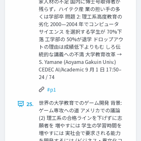
家人材の不足 国内に博士号取得者が
残らず，ハイテク産 業の担い手の多
くは学部卒 問題 2: 理工系高度教育の
劣化 2000—2004 年でコンピュータ
サイエンス を選択する学生が 70%下
落 工学部の 50%が退学 ドロップアウ
トの理由は成績低下よりもむ しろ伝
統的な講義への不満 大学教育改革 →
S. Yamane (Aoyama Gakuin Univ.)
CEDEC AI/Academic 9 月 1 日 17:50–
24 / 74
#p1
世界の大学教育でのゲーム開発 背景:
25.
ゲーム専攻への道 アメリカでの議論
(2) 理工系の合格ラインを下げずに志
願者を 増やすには 学生の学習時間を
増やすには 実社会で要求される能力
を開発するには (ビジネス・異文化コ