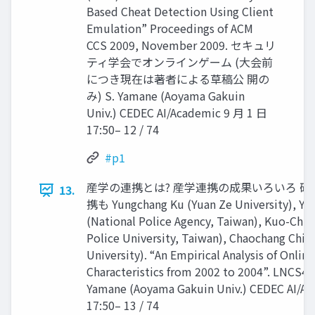
Based Cheat Detection Using Client
Emulation” Proceedings of ACM
CCS 2009, November 2009. セキュリ
ティ学会でオンラインゲーム (大会前
につき現在は著者による草稿公 開の
み) S. Yamane (Aoyama Gakuin
Univ.) CEDEC AI/Academic 9 月 1 日
17:50– 12 / 74
#p1
産学の連携とは? 産学連携の成果いろいろ 研究事
13.
携も Yungchang Ku (Yuan Ze University), Yi
(National Police Agency, Taiwan), Kuo-Chin
Police University, Taiwan), Chaochang Chiu
University). “An Empirical Analysis of Onli
Characteristics from 2002 to 2004”. LNCS44
Yamane (Aoyama Gakuin Univ.) CEDEC AI/A
17:50– 13 / 74