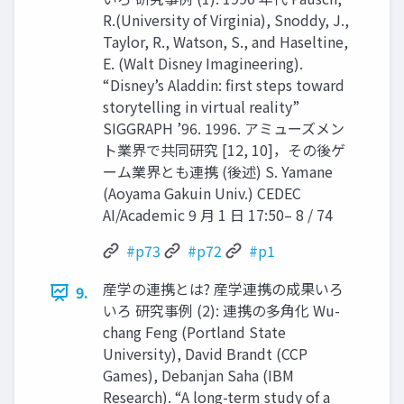
R.(University of Virginia), Snoddy, J.,
Taylor, R., Watson, S., and Haseltine,
E. (Walt Disney Imagineering).
“Disney’s Aladdin: first steps toward
storytelling in virtual reality”
SIGGRAPH ’96. 1996. アミューズメン
ト業界で共同研究 [12, 10]，その後ゲ
ーム業界とも連携 (後述) S. Yamane
(Aoyama Gakuin Univ.) CEDEC
AI/Academic 9 月 1 日 17:50– 8 / 74
#p73
#p72
#p1
産学の連携とは? 産学連携の成果いろ
9.
いろ 研究事例 (2): 連携の多角化 Wu-
chang Feng (Portland State
University), David Brandt (CCP
Games), Debanjan Saha (IBM
Research). “A long-term study of a