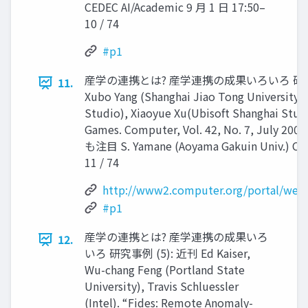
CEDEC AI/Academic 9 月 1 日 17:50–
10 / 74
#p1
産学の連携とは? 産学連携の成果いろいろ 研究事
11.
Xubo Yang (Shanghai Jiao Tong University),
Studio), Xiaoyue Xu(Ubisoft Shanghai Studi
Games. Computer, Vol. 42, No. 7, July 
も注目 S. Yamane (Aoyama Gakuin Univ.) CED
11 / 74
http://www2.computer.org/portal/web
#p1
産学の連携とは? 産学連携の成果いろ
12.
いろ 研究事例 (5): 近刊 Ed Kaiser,
Wu-chang Feng (Portland State
University), Travis Schluessler
(Intel). “Fides: Remote Anomaly-