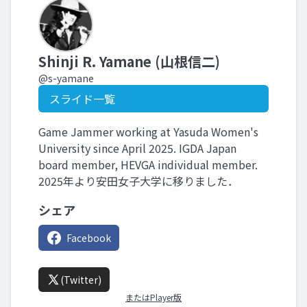
Shinji R. Yamane (山根信二)
@s-yamane
スライド一覧
Game Jammer working at Yasuda Women's
University since April 2025. IGDA Japan
board member, HEVGA individual member.
2025年より安田女子大学に移りました．
シェア
Facebook
(Twitter)
またはPlayer版