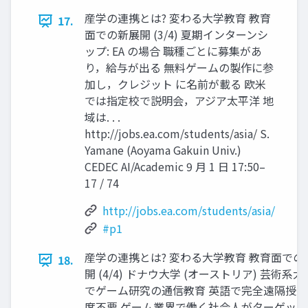
産学の連携とは? 変わる大学教育 教育
17.
面での新展開 (3/4) 夏期インターンシ
ップ: EA の場合 職種ごとに募集があ
り，給与が出る 無料ゲームの製作に参
加し，クレジット に名前が載る 欧米
では指定校で説明会，アジア太平洋 地
域は. . .
http://jobs.ea.com/students/asia/ S.
Yamane (Aoyama Gakuin Univ.)
CEDEC AI/Academic 9 月 1 日 17:50–
17 / 74
http://jobs.ea.com/students/asia/
#p1
産学の連携とは? 変わる大学教育 教育面での
18.
開 (4/4) ドナウ大学 (オーストリア) 芸術系
でゲーム研究の通信教育 英語で完全遠隔授
席不要 ゲーム業界で働く社会人がターゲット