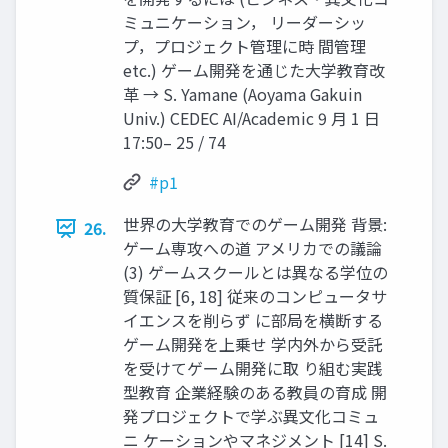
ミュニケーション， リーダーシッ
プ，プロジェクト管理に時 間管理
etc.) ゲーム開発を通じた大学教育改
革 → S. Yamane (Aoyama Gakuin
Univ.) CEDEC AI/Academic 9 月 1 日
17:50– 25 / 74
#p1
世界の大学教育でのゲーム開発 背景:
26.
ゲーム専攻への道 アメリカでの議論
(3) ゲームスクールとは異なる学位の
質保証 [6, 18] 従来のコンピュータサ
イエンスを削らず に部局を横断する
ゲーム開発を上乗せ 学内外から受託
を受けてゲーム開発に取 り組む実践
型教育 企業経験のある教員の育成 開
発プロジェクトで学ぶ異文化コミュ
ニ ケーションやマネジメント [14] S.