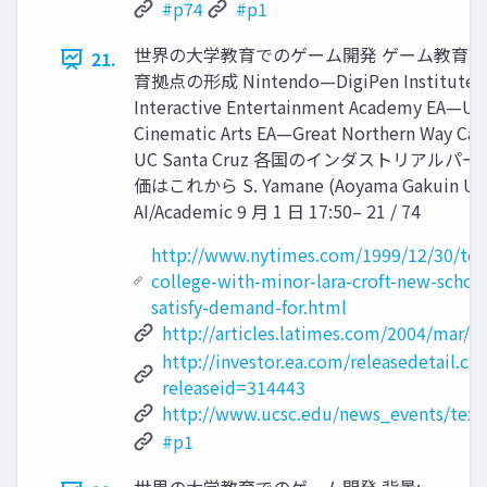
#p74
#p1
世界の大学教育でのゲーム開発 ゲーム教育拠
21.
育拠点の形成 Nintendo—DigiPen Institute E
Interactive Entertainment Academy EA—US
Cinematic Arts EA—Great Northern Way C
UC Santa Cruz 各国のインダストリアルパ
価はこれから S. Yamane (Aoyama Gakuin Uni
AI/Academic 9 月 1 日 17:50– 21 / 74
http://www.nytimes.com/1999/12/30/tec
college-with-minor-lara-croft-new-schoo
satisfy-demand-for.html
http://articles.latimes.com/2004/mar/2
http://investor.ea.com/releasedetail.cf
releaseid=314443
http://www.ucsc.edu/news_events/text
#p1