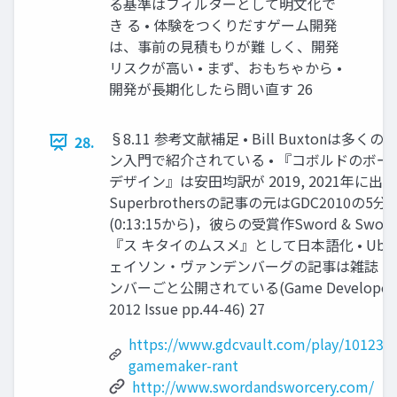
る基準はフィルターとして明文化で
き る • 体験をつくりだすゲーム開発
は、事前の見積もりが難 しく、開発
リスクが高い • まず、おもちゃから •
開発が長期化したら問い直す 26
§8.11 参考文献補足 • Bill Buxtonは多くの
28.
ン入門で紹介されている • 『コボルドのボー
デザイン』は安田均訳が 2019, 2021年に出版 
Superbrothersの記事の元はGDC2010の5
(0:13:15から)，彼らの受賞作Sword & Sworc
『ス キタイのムスメ』として日本語化 • Ubis
ェイソン・ヴァンデンバーグの記事は雑誌 
ンバーごと公開されている(Game Developer, 
2012 Issue pp.44-46) 27
https://www.gdcvault.com/play/1012312
gamemaker-rant
http://www.swordandsworcery.com/