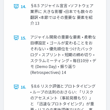
§8.5 アジャイル宣言 •ソフトウェア
14.
業界に 大きな影響 •日本でも数々の
翻訳 •本節ではその重要な 要素を紹
介 13
アジャイル開発の重要な要素 • 柔軟な
15.
目標設定 • ゴールが変わることをお
それない • 優先順位をつけたバック
ログ • スプリント • 短期の締め切り •
スクラムミーティング • 毎日10分 • デ
モ (Demo Day) • 振り返り
(Retrospectives) 14
§8.6 リスク評価とプロトタイピング
16.
• ループの法則のおさらい: 「リスク
のアセスメント（事前見積もり）」
と 「迅速なプロトタイピング」が重
要 • リスクの事後評価ではなく，事