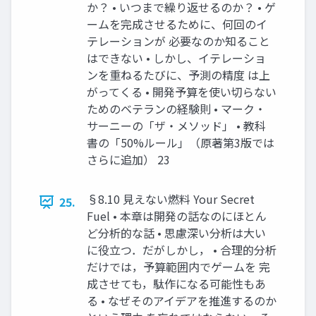
か？ • いつまで繰り返せるのか？ • ゲ
ームを完成させるために、何回のイ
テレーションが 必要なのか知ること
はできない • しかし、イテレーショ
ンを重ねるたびに、予測の精度 は上
がってくる • 開発予算を使い切らない
ためのベテランの経験則 • マーク・
サーニーの「ザ・メソッド」 • 教科
書の「50%ルール」（原著第3版では
さらに追加） 23
§8.10 見えない燃料 Your Secret
25.
Fuel • 本章は開発の話なのにほとん
ど分析的な話 • 思慮深い分析は大い
に役立つ．だがしかし， • 合理的分析
だけでは，予算範囲内でゲームを 完
成させても，駄作になる可能性もあ
る • なぜそのアイデアを推進するのか