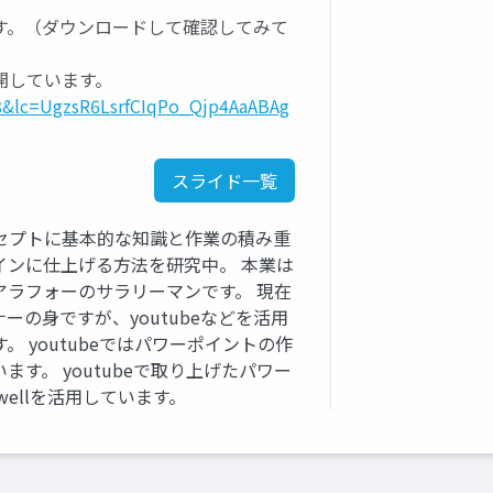
す。（ダウンロードして確認してみて
公開しています。
8&lc=UgzsR6LsrfCIqPo_Qjp4AaABAg
スライド一覧
セプトに基本的な知識と作業の積み重
インに仕上げる方法を研究中。 本業は
アラフォーのサラリーマンです。 現在
の身ですが、youtubeなどを活用
 youtubeではパワーポイントの作
す。 youtubeで取り上げたパワー
wellを活用しています。