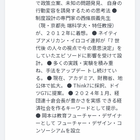
で政策立案、未知の問題発見、 自身の
行動変容を誘発するための思考法 ●
制度設計の専門家の西條辰義先生
（現・京都先 端科学大・特任教授）
が、２０１２年に着想。 ● ネイティ
ブアメリカン・イロコイ連邦が「7 世
代後 の人々の視点で今の意思決定」を
していたエピ ソードに影響を受けて設
計。 ● 多くの実践・実験を積み重
ね、手法をアップデー トし続けてい
る。 ● 現在、アカデミア、財務省、地
公体で拡大。 ● Think7に採択、ドイ
ツG7に提案。 ● ２０２４年１月、経
団連十倉会長が豊かさを実感 できる経
済社会を作るキーワードとして提示。
● 岡本は教育フューチャー・デザイナ
ーとして フューチャー・デザイン・コ
ンソーシアムを設立