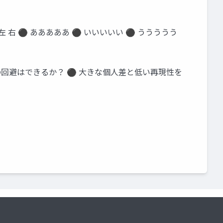
左 右 ⚫ あああああ ⚫ いいいいい ⚫ ううううう
の回避はできるか？ ⚫ 大きな個人差と低い再現性を