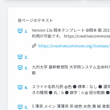
各ページのテキスト
Version 13s 岡本テンプレート ©岡本 剛
1.
利用が可能です。 https://creativecommons.
https://creativecommons.org/licenses/
2.
九州大学 基幹教育院 大学院システム生命科
3.
剛
スライド名称凡例 ◍色 ● 標準：なし ● 濃茶：*
4.
きの種類 ● 丸：b ● 数字：n ◍ 段分割数 ● 
5 薄茶 メイン 薄薄茶 茶 紺色 水色 黄 緑 
5.