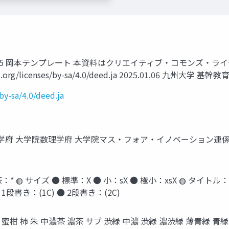
 2025 岡本テンプレート 本資料はクリエイティブ・コモンズ・ライセン
org/licenses/by-sa/4.0/deed.ja 2025.01.06 九州大学 
by-sa/4.0/deed.ja
学府 大学院数理学府 大学院マス・フォア・イノベーション連係
 ◍ サイズ ● 標準：X ● 小：sX ● 極小：xsX ◍ タイトル
1段書き：(1C) ● 2段書き：(2C)
青紫 蜜柑 柿 朱 中濃茶 濃茶 サブ 渋緑 中濃 渋緑 濃渋緑 薄青緑 