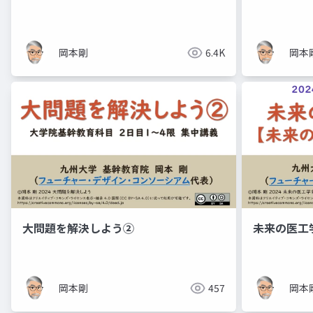
岡本剛
6.4K
岡本
大問題を解決しよう②
未来の医工
岡本剛
457
岡本