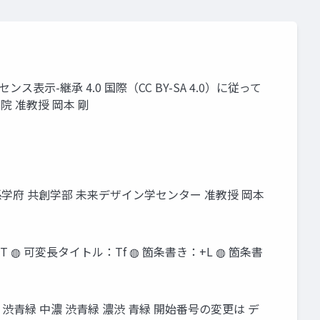
ス表示-継承 4.0 国際（CC BY-SA 4.0）に従って
基幹教育院 准教授 岡本 剛
学府 共創学部 未来デザイン学センター 准教授 岡本
：T ◍ 可変長タイトル：Tf ◍ 箇条書き：+L ◍ 箇条書
青緑 渋青緑 中濃 渋青緑 濃渋 青緑 開始番号の変更は デ