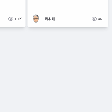
1.1K
岡本剛
461