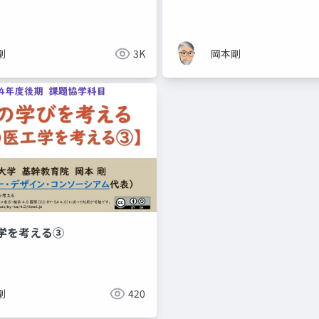
剛
3K
岡本剛
学を考える③
剛
420