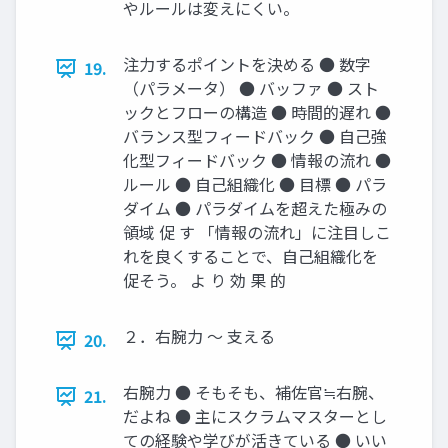
やルールは変えにくい。
注力するポイントを決める ● 数字
19.
（パラメータ） ● バッファ ● スト
ックとフローの構造 ● 時間的遅れ ●
バランス型フィードバック ● 自己強
化型フィードバック ● 情報の流れ ●
ルール ● 自己組織化 ● 目標 ● パラ
ダイム ● パラダイムを超えた極みの
領域 促 す 「情報の流れ」に注目しこ
れを良くすることで、自己組織化を
促そう。 よ り 効 果 的
２．右腕力 ～ 支える
20.
右腕力 ● そもそも、補佐官≒右腕、
21.
だよね ● 主にスクラムマスターとし
ての経験や学びが活きている ● いい