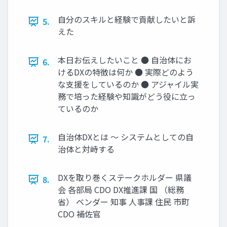
自分のスキルと経験で貢献したいと訴
5.
えた
本日お伝えしたいこと ● 自治体にお
6.
けるDXの特徴は何か ● 実際どのよう
な支援をしているのか ● アジャイル実
務で培った経験や知識がどう役に立っ
ているのか
自治体DXとは ～ システムとしての自
7.
治体と対峙する
DXを取り巻くステークホルダー 県議
8.
会 各部局 CDO DX推進課 国 （総務
省） ベンダー 知事 人事課 住民 市町
CDO 補佐官