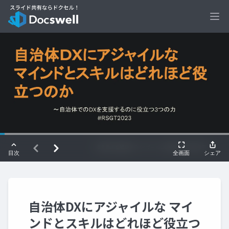
Ope
自治体DXにアジャイルな マイ
ンドとスキルはどれほど役立つ