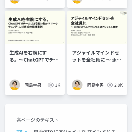
ループ
生成AIを右腕にす
アジャイルマインドセ
る。〜ChatGPTでチー
ットを全社員に ～ 永和
ムはどう変わるか？マ
システムマネジメント
ーケティング・人材育
流アジャイル経営
成の現場事例
岡島幸男
3K
岡島幸男
2.8K
各ページのテキスト
自治体DXにアジャイルな マインドとス