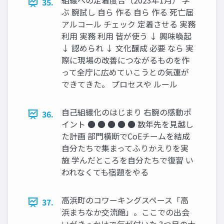
組織への定着度合（2023年1月） 学
35.
ぶ 腕試し 自ら 作る 自ら 作る 死亡届
アルコール チェック 定着させる 実務
利用 実務 利用 皆が使う ↓ 興味喚起
↓ 認められ ↓ 文化醸成 必要 なら 実
際に現場の改善につながるものを作
って全庁に広めていこうとの気運が
できてきた。 プロセスや ルール
自己組織化のはじまり 右腕の感動ポ
36.
イント ● ● ● ● ● 数年先を見越し
た計画 部門横断でCoEチームを結成
自分たちで集まってふりかえりを実
施 学んだところを自分たちで復習 い
われなくても宿題をやる
高浜町のコワーキングスペース「高
37.
浜まちなか交流館」。ここでの出会