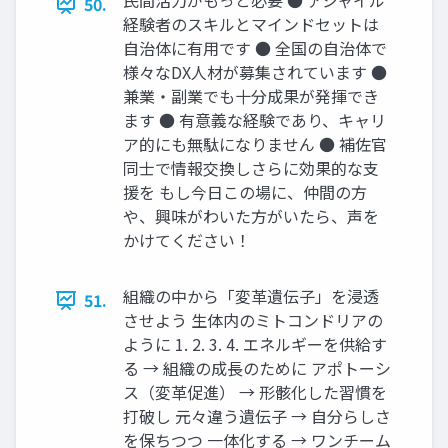
民間活力がもっと必要 ● アジャイル
50.
経験者のスキルとマインドセットは
自治体に有用です ● 全国の自治体で
様々なDX人材が募集されています ●
兼業・副業でも十分成果が発揮でき
ます ● 有意義な経験であり、キャリ
ア的にも無駄になりません ● 補佐官
同士で情報交換しさらに効果的な支
援を もし今日この場に、仲間の方
や、興味がわいた方がいたら、声を
かけてください！
組織の中から「変革遺伝子」を浸透
51.
させよう 生体内のミトコンドリアの
ように 1. 2. 3. 4. エネルギーを供給す
る → 組織の成長のために アポトーシ
ス（変革促進） → 形骸化した習慣を
打破し 元々違う遺伝子 → 自分らしさ
を保ちつつ 一体化する → ワンチーム