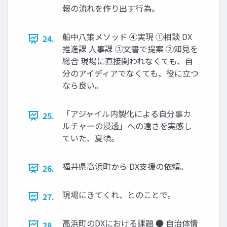
報の流れを作り出す行為。
船中八策メソッド ④実現 ①相談 DX
24.
推進課 人事課 ③文書で提案 ②知見を
総合 現場に直接関われなくても、自
分のアイディアでなくても、役に立つ
なら良い。
「アジャイル内製化による自分事カ
25.
ルチャーの浸透」への遠さを実感し
ていた、夏頃。
福井県高浜町から DX支援の依頼。
26.
現場にきてくれ、とのことで。
27.
高浜町のDXにおける課題 ● 自治体情
28.