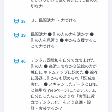
いがきっかけで気が付いた 3つ目の大
切な力。
３．民間活力 ～ 力づける
38.
民間活力 ● 町の人の力を活かす ●
39.
町の人を見習う ● 中から支援するこ
とで力づける
デジタル回覧板を自分で立ち上げた
40.
町の人 ● 高浜まちなか交流館の方が
独自に ボトムアップに始めた ● 徐々
に浸透し町からも認められ「既 成事
実化」 ● スキャンしたデータとLINE
と簡単な Webページによるシステム
自分だったらこのような「実際に役
立つデジタル化」をどう企画・設
計・実装するか？