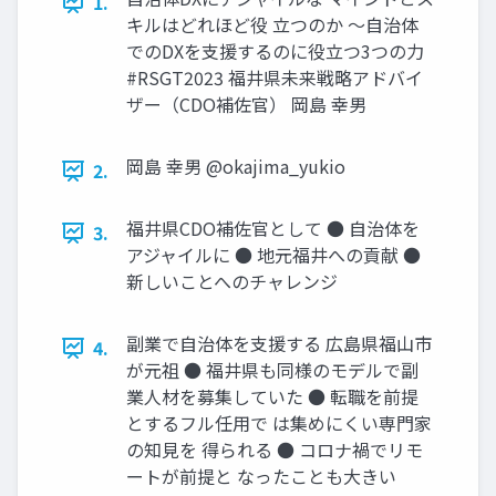
1.
キルはどれほど役 立つのか ～自治体
でのDXを支援するのに役立つ3つの力
#RSGT2023 福井県未来戦略アドバイ
ザー（CDO補佐官） 岡島 幸男
岡島 幸男 @okajima_yukio
2.
福井県CDO補佐官として ● 自治体を
3.
アジャイルに ● 地元福井への貢献 ●
新しいことへのチャレンジ
副業で自治体を支援する 広島県福山市
4.
が元祖 ● 福井県も同様のモデルで副
業人材を募集していた ● 転職を前提
とするフル任用で は集めにくい専門家
の知見を 得られる ● コロナ禍でリモ
ートが前提と なったことも大きい