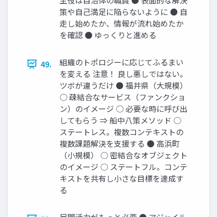
主役は自治体の職員 ● 表面的な解決
策や自己満足に陥らないように ● 自
走し始めたか、情報が流れ始めたか
を確認 ● ゆっくりと進める
組織のトポロジーに応じてふるまい
49.
を変える 注意！ 良し悪しではない。
ツボが違うだけ ● 福井県（大規模）
○ 疎結合なサービス（ファンクショ
ン）のイメージ ○ 必要な時に呼び出
してもらう ⇒ 船中八策メソッド ○
ステートレス。複数コンテキストの
複数課題解決を支援する ● 高浜町
（小規模） ○ 密結合なオブジェクト
のイメージ ○ ステートフル。コンテ
キストを共有し小さな目標を達成す
る