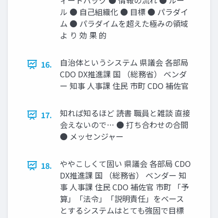
ィードバック ● 情報の流れ ● ルー
ル ● 自己組織化 ● 目標 ● パラダイ
ム ● パラダイムを超えた極みの領域
よ り 効 果 的
自治体というシステム 県議会 各部局
16.
CDO DX推進課 国 （総務省） ベンダ
ー 知事 人事課 住民 市町 CDO 補佐官
知れば知るほど 読書 職員と雑談 直接
17.
会えないので… ● 打ち合わせの合間
● メッセンジャー
ややこしくて固い 県議会 各部局 CDO
18.
DX推進課 国 （総務省） ベンダー 知
事 人事課 住民 CDO 補佐官 市町 「予
算」「法令」「説明責任」をベース
とするシステムはとても強固で目標