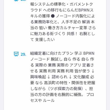
報システムの標準化・ガバメントク
ラウド への移行もにらんだBPMNス
キルの獲得 ● ノーコード内製化によ
る業務効率化と、人手不足の 解消 本
当の 狙い 働き方カルチャー変革 さら
に魅力ある街づくり 共感！ 右腕とし
て 支援したい
組織定着に向けたプラン 学ぶ BPMN
29.
ノーコード 腕試し 自ら 作る 自ら 作
る 実際の 業務 実際の アプリ 定着さ
せる 実務 利用 実務 利用 皆が使う ↓
興味喚起 ↓ 認められ ↓ 文化醸成 必
要 なら 高浜町の特性・関係性を把握
しながら（ツボ探索力の発揮）、担
当の方の計画を右腕的に補強。 プロ
セスや ルール