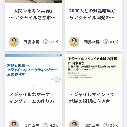
「人間＞思考＞兵器」
2000人との対話結果か
～ アジャイルさが求め
らアジャイル開発の現
られる環境で成果を出
状に何を言えるのかや
すために大切なこと
ってみる with
ChatGPT
岡島幸男
9.5K
岡島幸男
8.6K
アジャイルなマーケテ
アジャイルマインドで
ィングチームの作り方
地域の課題に向き合う
～ 福井県にもっと理系
の女子高生を増やすた
めに回しているOODA
岡島幸男
4.8K
岡島幸男
3.8K