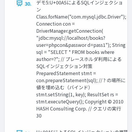
デモ5:U+00A5によるSQLインジェクショ
30.
ン
Class.forName("com.mysql.jdbc.Driver");
Connection con =
DriverManager.getConnection(
"jdbc:mysql://localhost/books?
user=phpcon&passwor d=pass1"); String
sql = "SELECT * FROM books where
author=?"; // プレースホルダ利用による
SQLインジェクション対策
PreparedStatement stmt =
con.prepareStatement(sql); // ? の場所に
値を埋め込む（バインド）
stmt.setString(1, key); ResultSet rs =
stmt.executeQuery(); Copyright © 2010
HASH Consulting Corp. // クエリの実行
30
U+00A5によるSQLインジェクションの原理 IP