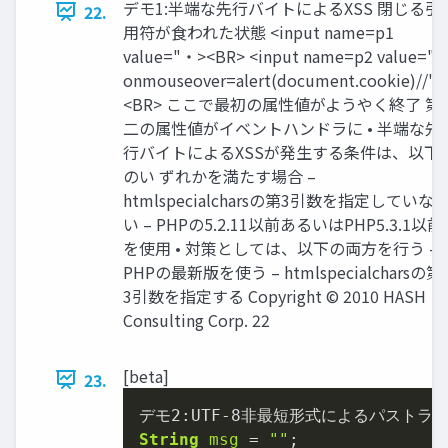
デモ1:半端な先行バイトによるXSS 閉じる引
22.
用符が食われた状態 <input name=p1
value="・><BR> <input name=p2 value="
onmouseover=alert(document.cookie)//">
<BR> ここで最初の属性値がようやく終了 第
二の属性値がイベントハンドラに • 半端な先
行バイトによるXSSが発生する条件は、以下
のい ずれかを満たす場合 –
htmlspecialcharsの第3引数を指定していな
い – PHPの5.2.11以前あるいはPHP5.3.1以前
を使用 • 対策としては、以下の両方を行う –
PHPの最新版を使う – htmlspecialcharsの第
3引数を指定する Copyright © 2010 HASH
Consulting Corp. 22
[beta]
23.
デモ
2
:UTF-
8
String
msg
=
""