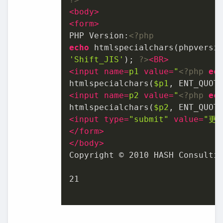
<
body
>
<
form
>
PHP Version:
<?php
echo
'Shift_JIS'
); 
?>
<
BR
>
<
input
name
=
p1
value
=
"
<?php
ec
htmlspecialchars(
$p1
, ENT_QUOT
<
input
name
=
p2
value
=
"
<?php
ec
htmlspecialchars(
$p2
, ENT_QUOT
<
input
type
=
"submit"
value
=
"更新
</
form
>
</
body
>
Copyright © 2010 HASH Consultin
21
