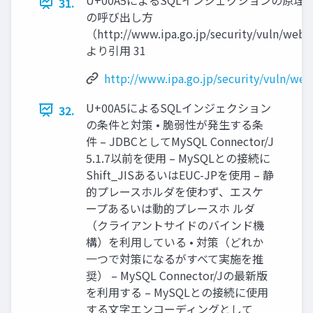
31.
の呼び出し方
（http://www.ipa.go.jp/security/vuln/webs
より引用 31
http://www.ipa.go.jp/security/vuln/web
U+00A5によるSQLインジェクション
32.
の条件と対策 • 脆弱性が発生する条
件 – JDBCとしてMySQL Connector/J
5.1.7以前を使用 – MySQLとの接続に
Shift_JISあるいはEUC-JPを使用 – 静
的プレースホルダを使わず、エスケ
ープあるいは動的プレースホ ルダ
（クライアントサイドのバインド機
構）を利用している • 対策（どれか
一つで対策になるがすべて実施を推
奨） – MySQL Connector/Jの最新版
を利用する – MySQLとの接続に使用
する文字エンコーディングとして