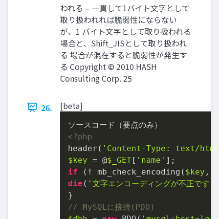
われる – 一貫して1バイト文字として
取り扱われれば脆弱性にならない
が、1 バイト文字として取り扱われる
場合と、Shift_JISとして取り扱われ
る 場合が混在すると脆弱性が発生す
る Copyright © 2010 HASH
Consulting Corp. 25
[beta]
26.
<?php
header(
'Content-Type: text/htm
$key
 = @
$_GET
[
'name'
if
 (! mb_check_encoding(
$key
, 
die
(
'文字エンコーディングが不正です'
)
// MySQLに接続(PDO)
$dbh
 = 
new
 PDO(
'mysql:host=loc