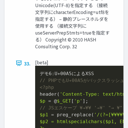
Unicode(UTF-8)を指定する （接続
文字列にcharacterEncoding=utf8を
指定する） – 静的プレースホルダを
使用する （接続文字列に
useServerPrepStmts=trueを指定す
る） Copyright © 2010 HASH
Consulting Corp. 32
[beta]
33.
デモ
6
:U+
00
// PHPでもU+00A5がバックスラッ
<?php
header(
'Content-Type: text/htm
$p
 = @
$_GET
[
'p'
// JSエスケープ ¥→¥¥ '→¥' "→ ¥"
$p1
 = preg_replace(
'/(?=[¥¥¥¥¥
$p2
 = htmlspecialchars(
$p1
, ENT