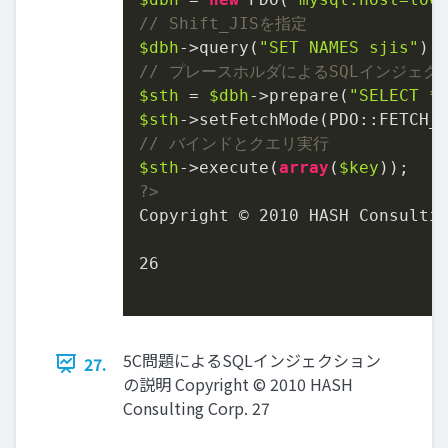
// Shift_JISを指定
$dbh
->query(
"SET NAMES sjis"
// プレースホルダによるSQLインジェク
$sth
 = 
$dbh
->prepare(
"SELECT *
$sth
// バインドとクエリ実行
$sth
->execute(
array
(
$key
?>
Copyright © 
2010
 HASH Consultin
26
5C問題によるSQLインジェクション
27.
の説明 Copyright © 2010 HASH
Consulting Corp. 27