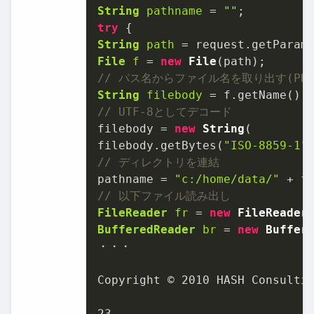
String
pathname
=
""
try
String
path
=
 request.getParam
File
f
=
new
File
// パス名からファイル名を取り出す(PHPのb
String
filebody
=
// UTF-8としてデコード
filebody = 
new
String
(

filebody.getBytes(
"ISO-8859-1"
// ディレクトリを連結
pathname = 
"c:/home/data/"
// 以下ファイル読み出し
FileReader
fr
=
new
FileReader
BufferedReader
br
=
new
Buffer
・・・

Copyright © 
2010
 HASH Consultin
23