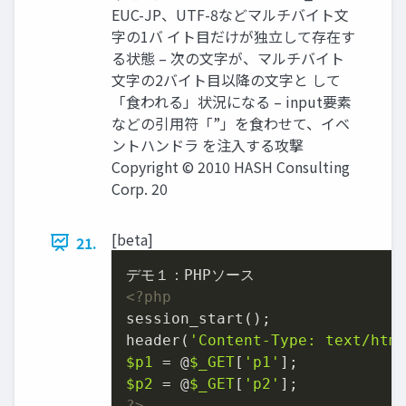
EUC-JP、UTF-8などマルチバイト文
字の1バ イト目だけが独立して存在す
る状態 – 次の文字が、マルチバイト
文字の2バイト目以降の文字と して
「食われる」状況になる – input要素
などの引用符「”」を食わせて、イベ
ントハンドラ を注入する攻撃
Copyright © 2010 HASH Consulting
Corp. 20
[beta]
21.
<?php
session_start();

header(
'Content-Type: text/htm
$p1
 = @
$_GET
[
'p1'
$p2
 = @
$_GET
[
'p2'
?>