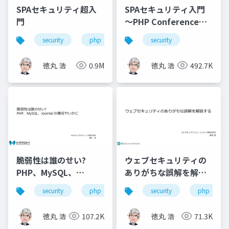
SPAセキュリティ超入
SPAセキュリティ入門
門
～PHP Conference
Japan 2021
security
php
javascript
security
徳丸 浩
0.9M
徳丸 浩
492.7K
脆弱性は誰のせい?
ウェブセキュリティの
PHP、MySQL、
ありがちな誤解を解説
Joomla! の責任やいか
する
security
php
joomla!
security
mysql
php
に
徳丸 浩
107.2K
徳丸 浩
71.3K