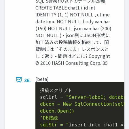
SQL Serverの以下のテーブル定義
CREATE TABLE chat1 ( id int
IDENTITY (1, 1) NOT NULL , ctime
datetime NOT NULL, body varchar
(150) NOT NULL, json varchar (200)
NOT NULL ) • json列にJSON形式に
加工済みの投稿情報を格納して、閲
覧時には「そのまま」レスポンスと
して返す • 問題はどこに? Copyright
© 2010 HASH Consulting Corp. 35
[beta]
36.
投稿スクリプト

sqlUrl = 
"Server=labo1; databas
dbcon = New SqlConnection(s
dbcon.Open()

'DB接続

sqlStr = "
insert into chat1 va