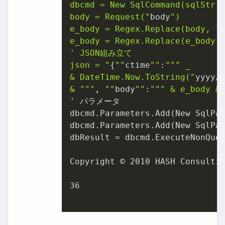
dbcmd = New SqlCommand(sqlStr, 
body = Request("
body
")

e_body = Regex.Replace(body, "
e_body = Regex.Replace(e_body,
' JSON組み立て

json = "
{
""
ctime
""
:
""
" _

& DateTime.Now.ToString("
yyyy/
& "
""
, 
""
body
""
:
""
" & e_body &
' パラメータ

dbcmd.Parameters.Add(New SqlPa
dbcmd.Parameters.Add(New SqlPa
dbResult = dbcmd.ExecuteNonQuer
Copyright © 2010 HASH Consultin
36
