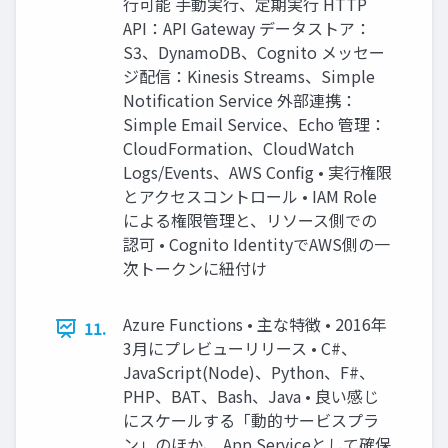
行可能 手動実行、定期実行 HTTP
API：API Gateway データストア：
S3、DynamoDB、Cognito メッセー
ジ配信：Kinesis Streams、Simple
Notification Service 外部連携：
Simple Email Service、Echo 管理：
CloudFormation、CloudWatch
Logs/Events、AWS Config • 実行権限
とアクセスコントロール • IAM Role
による権限管理と、リソース側での
認可 • Cognito IdentityでAWS側の一
次トークンに紐付け
Azure Functions • 主な特徴 • 2016年
11.
3月にプレビューリリース • C#、
JavaScript(Node)、Python、F#、
PHP、BAT、Bash、Java • 良い感じ
にスケールする「動的サービスプラ
ン」のほか、 App Serviceとして確保