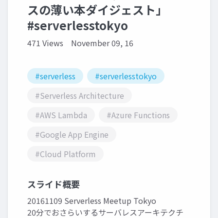
スの薄い本ダイジェスト」
#serverlesstokyo
471 Views
November 09, 16
#serverless
#serverlesstokyo
#Serverless Architecture
#AWS Lambda
#Azure Functions
#Google App Engine
#Cloud Platform
スライド概要
20161109 Serverless Meetup Tokyo
20分でおさらいするサーバレスアーキテクチ