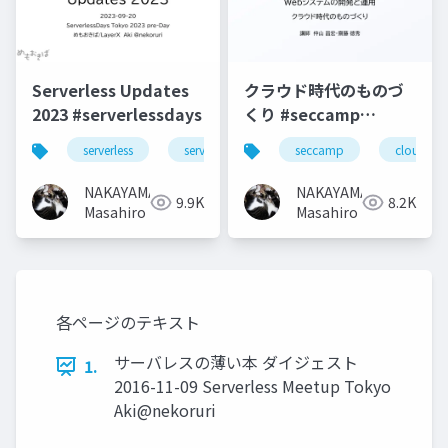
Serverless Updates
クラウド時代のものづ
2023 #serverlessdays
くり #seccamp
#seccamp2021b3
serverless
serverlessdays
seccamp
cloud
NAKAYAMA
NAKAYAMA
9.9K
8.2K
Masahiro
Masahiro
各ページのテキスト
サーバレスの薄い本 ダイジェスト
1.
2016-11-09 Serverless Meetup Tokyo
Aki@nekoruri