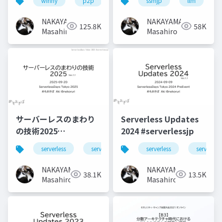
winny
p2p
ssmjp
llm
NAKAYAMA
NAKAYAMA
125.8K
58K
Masahiro
Masahiro
サーバーレスのまわり
Serverless Updates
の技術2025
2024 #serverlessjp
#serverlessjp
serverless
serverlessjp
serverless
serverless
NAKAYAMA
NAKAYAMA
38.1K
13.5K
Masahiro
Masahiro