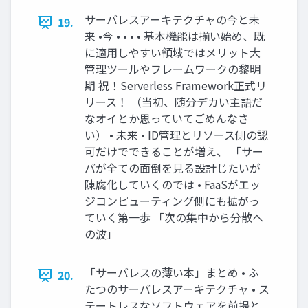
サーバレスアーキテクチャの今と未
19.
来 •今 • • • • 基本機能は揃い始め、既
に適用しやすい領域ではメリット大
管理ツールやフレームワークの黎明
期 祝！Serverless Framework正式リ
リース！ （当初、随分デカい主語だ
なオイとか思っていてごめんなさ
い） • 未来 • ID管理とリソース側の認
可だけでできることが増え、 「サー
バが全ての面倒を見る設計じたいが
陳腐化していくのでは • FaaSがエッ
ジコンピューティング側にも拡がっ
ていく第一歩 「次の集中から分散へ
の波」
「サーバレスの薄い本」まとめ • ふ
20.
たつのサーバレスアーキテクチャ • ス
テートレスなソフトウェアを前提と