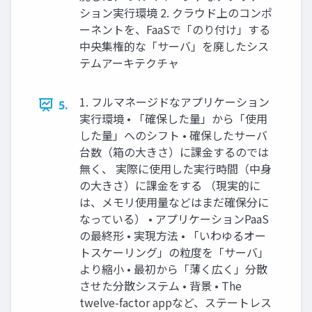
ション実行環境 2. クラウド上のコンポ
ーネントを、FaaSで「のり付け」する
中央集権的な「サーバ」を廃したシス
テムアーキテクチャ
1. フルマネージドなアプリケーション
5.
実行環境 • 「確保した量」から「使用
した量」へのシフト • 確保したサーバ
台数（箱の大きさ）に課金するのでは
無く、 実際に使用した実行時間（中身
の大きさ）に課金をする （現実的に
は、メモリ使用量などはまだ確保分に
なっている） • アプリケーションPaaS
の最終形 • 実現方法 • 「いわゆるオー
トスケーリング」の粒度を「サーバ」
より縮小 • 最初から「薄く広く」分散
させた分散システム • 背景 • The
twelve-factor appなど、ステートレス