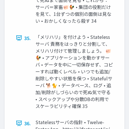
て死ぬまで面倒を見る • これから：
サーバ＝家畜🐖🐓 • 集団の役割だけ
を見て、1台ずつの個別の面倒は見な
い • おかしくなったら殺す 34
「メリハリ」を付けよう • Stateless
35.
サーバ 責務をはっきりと分割して、
メリハリ付けて管理しましょう。 🐖
🐓 • アプリケーションを動かすサー
バ • データを中に一切保存せず、コピ
ーすれば動くレベル • いつでも追加/
削除しやすい状態を保つ • Statefulサ
ーバ 🐕🐈 • データベース、ログ • 追
加/削除がしづらいので死ぬ気で守る
• スペックアップや分散DBの利用で
スケーラビリティ確保 35
Statelessサーバの指針 • Twelve-
36.