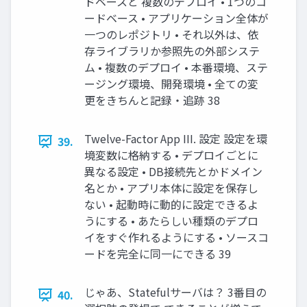
ドベースと 複数のデプロイ • 1つのコ
ードベース • アプリケーション全体が
一つのレポジトリ • それ以外は、依
存ライブラリか参照先の外部システ
ム • 複数のデプロイ • 本番環境、ステ
ージング環境、開発環境 • 全ての変
更をきちんと記録・追跡 38
Twelve-Factor App III. 設定 設定を環
39.
境変数に格納する • デプロイごとに
異なる設定 • DB接続先とかドメイン
名とか • アプリ本体に設定を保存し
ない • 起動時に動的に設定できるよ
うにする • あたらしい種類のデプロ
イをすぐ作れるようにする • ソースコ
ードを完全に同一にできる 39
じゃあ、Statefulサーバは？ 3番目の
40.