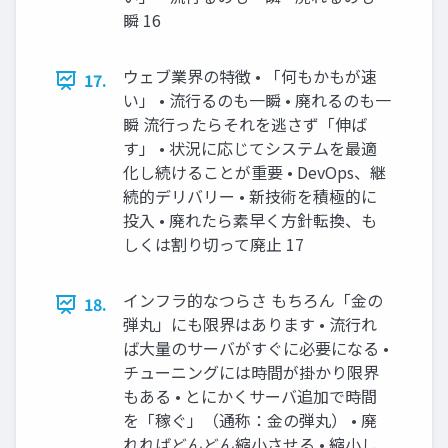
瞬 16
ウェブ業界の特徴 • 「何もかもが速
17.
い」 • 流行るのも一瞬 • 廃れるのも一
瞬 流行ったらそれを逃さず「伸ば
す」 • 状況に応じてシステムを最適
化し続けることが重要 • DevOps、継
続的デリバリー • 新技術を積極的に
投入 • 廃れたら素早く方針転換、も
しくは割り切って廃止 17
インフラ的なつらさ もちろん「金の
18.
弾丸」にも限界はあります • 流行れ
ば大量のサーバがすぐに必要になる •
チューニングには時間が掛かり限界
もある • とにかくサーバ追加で時間
を「稼ぐ」（通称：金の弾丸） • 廃
れればどんどん縮小させる • 縮小し