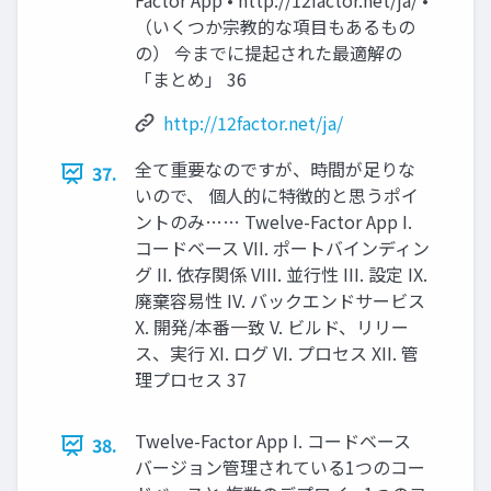
Factor App • http://12factor.net/ja/ •
（いくつか宗教的な項目もあるもの
の） 今までに提起された最適解の
「まとめ」 36
http://12factor.net/ja/
全て重要なのですが、時間が足りな
37.
いので、 個人的に特徴的と思うポイ
ントのみ…… Twelve-Factor App I.
コードベース VII. ポートバインディン
グ II. 依存関係 VIII. 並行性 III. 設定 IX.
廃棄容易性 IV. バックエンドサービス
X. 開発/本番一致 V. ビルド、リリー
ス、実行 XI. ログ VI. プロセス XII. 管
理プロセス 37
Twelve-Factor App I. コードベース
38.
バージョン管理されている1つのコー