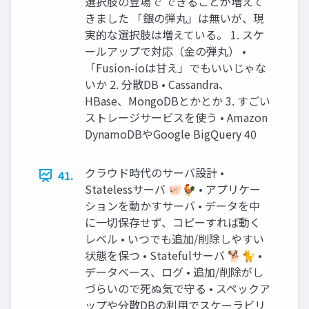
選択肢の登場で できることが増えて
きました 「銀の弾丸」は無いが、現
実的な選択肢は増えている。 1. スケ
ールアップで対応（金の弾丸） •
「Fusion-ioは甘え」でもいいじゃな
いか 2. 分散DB • Cassandra、
HBase、MongoDBとかとか 3. すごい
ストレージサービスを使う • Amazon
DynamoDBやGoogle BigQuery 40
クラウド時代のサーバ設計 •
41.
Statelessサーバ 🐖🐓 • アプリケー
ションを動かすサーバ • データを中
に一切保存せず、コピーすれば動く
レベル • いつでも追加/削除しやすい
状態を保つ • Statefulサーバ 🐕🐈 •
データベース、ログ • 追加/削除がし
づらいので死ぬ気で守る • スペックア
ップや分散DBの利用でスケーラビリ