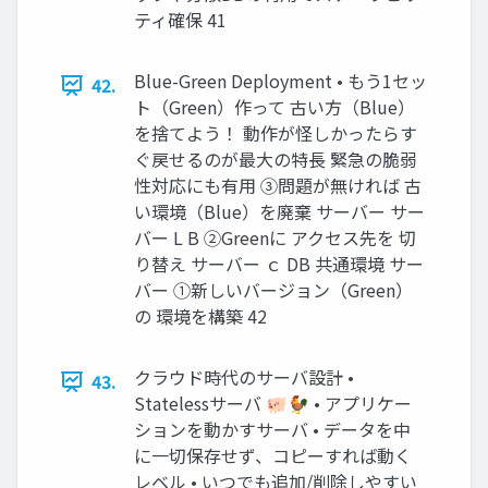
ティ確保 41
Blue-Green Deployment • もう1セッ
42.
ト（Green）作って 古い方（Blue）
を捨てよう！ 動作が怪しかったらす
ぐ戻せるのが最大の特長 緊急の脆弱
性対応にも有用 ③問題が無ければ 古
い環境（Blue）を廃棄 サーバー サー
バー L B ②Greenに アクセス先を 切
り替え サーバー ｃ DB 共通環境 サー
バー ①新しいバージョン（Green）
の 環境を構築 42
クラウド時代のサーバ設計 •
43.
Statelessサーバ 🐖🐓 • アプリケー
ションを動かすサーバ • データを中
に一切保存せず、コピーすれば動く
レベル • いつでも追加/削除しやすい