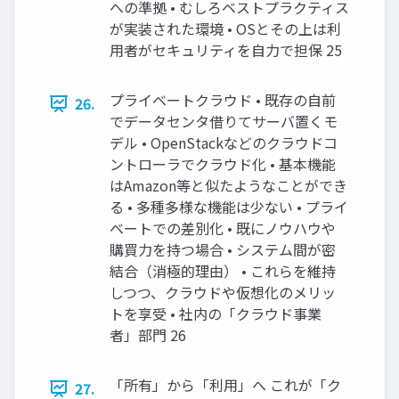
への準拠 • むしろベストプラクティス
が実装された環境 • OSとその上は利
用者がセキュリティを自力で担保 25
プライベートクラウド • 既存の自前
26.
でデータセンタ借りてサーバ置くモ
デル • OpenStackなどのクラウドコ
ントローラでクラウド化 • 基本機能
はAmazon等と似たようなことができ
る • 多種多様な機能は少ない • プライ
ベートでの差別化 • 既にノウハウや
購買力を持つ場合 • システム間が密
結合（消極的理由） • これらを維持
しつつ、クラウドや仮想化のメリッ
トを享受 • 社内の「クラウド事業
者」部門 26
「所有」から「利用」へ これが「ク
27.