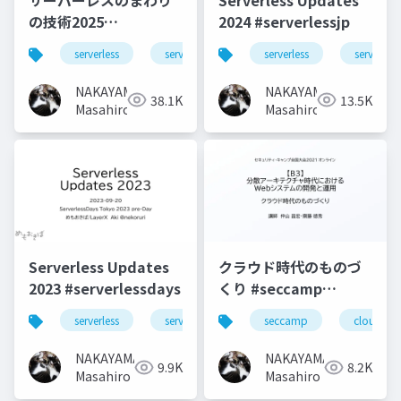
の技術2025
2024 #serverlessjp
#serverlessjp
serverless
serverlessjp
serverless
serverless
NAKAYAMA
NAKAYAMA
38.1K
13.5K
Masahiro
Masahiro
Serverless Updates
クラウド時代のものづ
2023 #serverlessdays
くり #seccamp
#seccamp2021b3
serverless
serverlessdays
seccamp
cloud
NAKAYAMA
NAKAYAMA
9.9K
8.2K
Masahiro
Masahiro