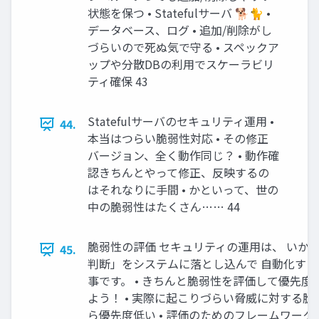
状態を保つ • Statefulサーバ 🐕🐈 •
データベース、ログ • 追加/削除がし
づらいので死ぬ気で守る • スペックア
ップや分散DBの利用でスケーラビリ
ティ確保 43
Statefulサーバのセキュリティ運用 •
44.
本当はつらい脆弱性対応 • その修正
バージョン、全く動作同じ？ • 動作確
認きちんとやって修正、反映するの
はそれなりに手間 • かといって、世の
中の脆弱性はたくさん…… 44
脆弱性の評価 セキュリティの運用は、 いか
45.
判断」をシステムに落とし込んで 自動化する
事です。 • きちんと脆弱性を評価して優先度
よう！ • 実際に起こりづらい脅威に対する脆
ら優先度低い • 評価のためのフレームワーク