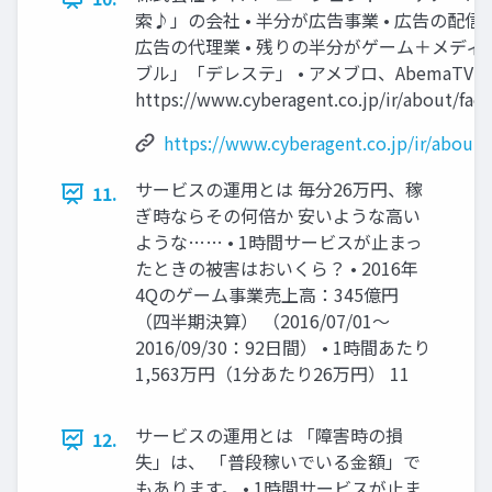
索♪」の会社 • 半分が広告事業 • 広告の配信シ
広告の代理業 • 残りの半分がゲーム＋メディア
ブル」「デレステ」 • アメブロ、AbemaTV
https://www.cyberagent.co.jp/ir/about/fact
https://www.cyberagent.co.jp/ir/about/
サービスの運用とは 毎分26万円、稼
11.
ぎ時ならその何倍か 安いような高い
ような…… • 1時間サービスが止まっ
たときの被害はおいくら？ • 2016年
4Qのゲーム事業売上高：345億円
（四半期決算） （2016/07/01～
2016/09/30：92日間） • 1時間あたり
1,563万円（1分あたり26万円） 11
サービスの運用とは 「障害時の損
12.
失」は、 「普段稼いでいる金額」で
もあります。 • 1時間サービスが止ま