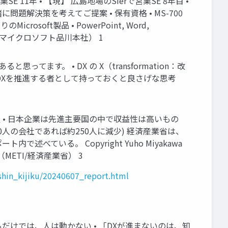
11年 • 【現】 広島地場のSIerで営業SE 8年目 •
問題解決策を考えてご提案 • 保有資格 • MS-700
のMicrosoft製品 • PowerPoint, Word,
3年9月 日本マイクロソフト品川本社） 1
てます。 • DX の X（transformation：改
 DXを推進する者として持っておくと良さげな思考
 • 日本企業は先進主要国の中で収益性は高いもの
0人の会社であれば約250人に減少) 経済産業省は、
いる。 Copyright Yuho Miyakawa
METI/経済産業省） 3
/shin_kijiku/20240607_report.html
だけでは、人は動かない • 「DXが進まないのは、知