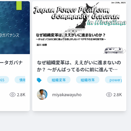
tとデータガバナ
なぜ組織変革は、ええがいに進まないの
か？ 〜がんばってるのに前に進んでる
感じがしない!? モヤモヤの正体を探す
365
情報セキュリティ
組織変革
llm
組織改革
power platf
旅〜
2.8K
miyakawayuho
2.8K