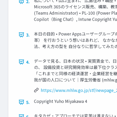
私について • 山口生まれ、 広島住み • 職歴 
2.
Microsoft 365のライセンス販売、構築
(Teams Administrator) • PL-100 (Po
Copilot（Bing Chat）, Intune Copyr
本日の目的 • Power Appsユーザーグルー
3.
革） を行おうという想いはあれど、 なかな
法、考え方の型を 自分なりに哲学してみたので、共有し
データで見る、日本の状況 • 実質賃金で、
4.
の、 設備投資と研究開発効率は最下位クラス 
「これまでと同様の経済運営・企業経営を継続する
我が国の人口について｜厚生労働省 (mhlw.g
https://www.mhlw.go.jp/stf/newpage_
Copyright Yuho Miyakawa 4
5.
キタカゼ・アプローチでは変革は進まない •
6.