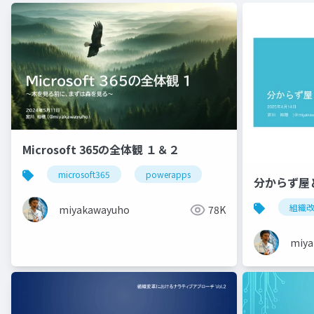
Microsoft 365の全体観 １＆２
microsoft365
powerapps
分からず屋
組織
miyakawayuho
78K
miya