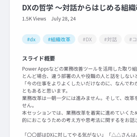
DXの哲学 ～対話からはじめる組
1.5K Views
July 28, 24
#dx
#組織改革
#DX
#対話
#
スライド概要
Power Appsなどの業務改善ツールを活用した取
とんど場合、違う部署の人や役職の人と話をしない
「今の仕事をよりよくしたいだけなのに、なんでわ
ともあると思います。
業務改革は一朝一夕には進みません。そして、改革
せん。
本セッションでは、業務改革を着実に進めていくため
的におこなうための考え方や思考法に関するをお話
「〇〇部はDXに対してやる気がない」「△△さん