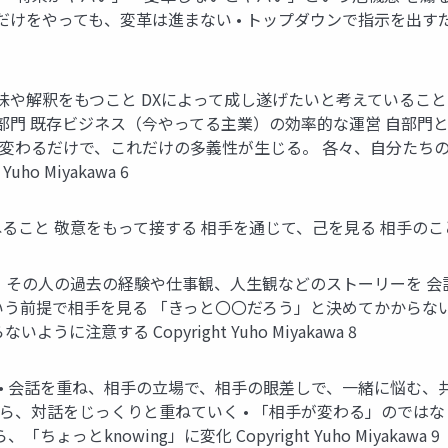
をやっても、変革は進まない • トップダウンで指示を出すだけでは
味や解釈をもつこと DXによって成し遂げたいと考えていること 
部門 既存ビジネス（今やってる主業）の効率的な運営 自部門と顧
変わるだけで、これだけの多義性が生じる。 各々、自分たち
o Miyakawa 6
 敬意をもって接する 相手を通じて、己を見る 相手のことばで応答する 
ク その人の過去の経験や仕事観、人生観などのストーリーを 会
」と いう前提で相手を見る 「きっと〇〇だろう」と決めてかから
注意する Copyright Yuho Miyakawa 8
 • 会話を重ね、相手の立場で、相手の眼差しで、一緒に悩む、
ら、対話をじっくりと重ねていく • 「相手が変わる」のでは
「ちょっとknowing」に変化 Copyright Yuho Miyakawa 9