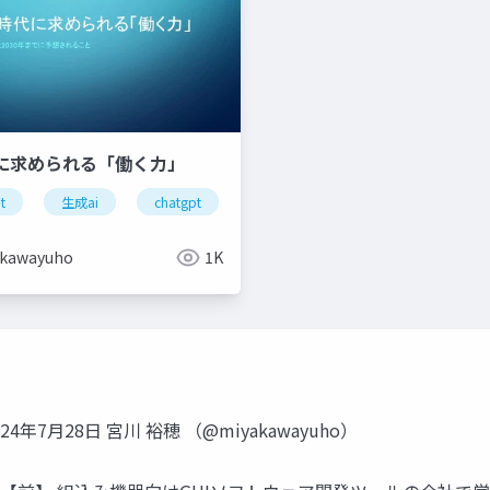
代に求められる「働く力」
t
生成ai
chatgpt
kawayuho
1K
7月28日 宮川 裕穂 （@miyakawayuho）