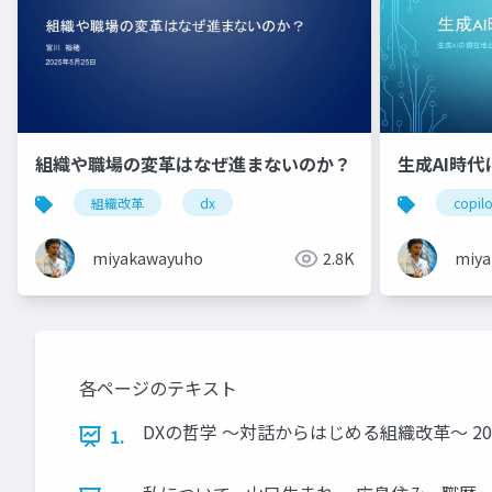
組織や職場の変革はなぜ進まないのか？
生成AI時
組織改革
dx
copilo
miyakawayuho
2.8K
miya
各ページのテキスト
DXの哲学 ～対話からはじめる組織改革～ 2024年
1.