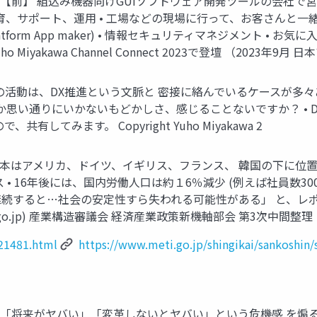
• 【前】 組込み機器向けGUIソフトウェア開発ツールの会社で営業SE 
、教育、サポート、運用 • 工場などの現場に行って、お客さんと一緒に
wer Platform App maker) • 情報セキュリティマネジメント • お気に入り
ight Yuho Miyakawa Channel Connect 2023で登壇 （202
プの活動は、DX推進という文脈と 密接に絡んでいるケースが多々あると思っ
か思い通りにいかないもどかしさ、感じることないですか？ •
てみます。 Copyright Yuho Miyakawa 2
日本はアメリカ、ドイツ、イギリス、フランス、 韓国の下に位置
• 16年後には、国内労働人口は約１6％減少 (例えば社員数30
と…社会の安定性すら失われる可能性がある」 と、レポート内で述べて
o.jp) 産業構造審議会 経済産業政策新機軸部会 第3次中間整理（
21481.html
https://www.meti.go.jp/shingikai/sankoshin
 「将来がヤバい」「変革しないとヤバい」という危機感 を煽る