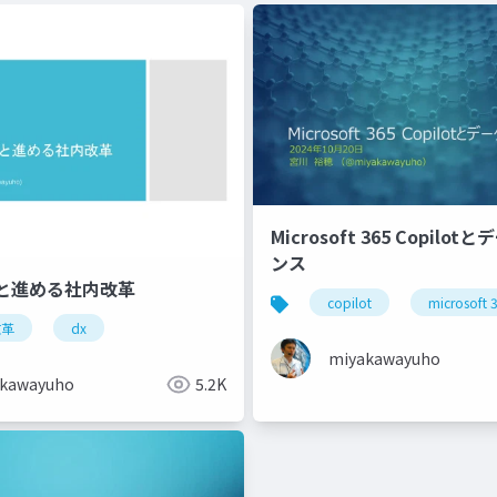
Microsoft 365 Copilo
ンス
と進める社内改革
copilot
microsoft 
改革
dx
miyakawayuho
kawayuho
5.2K