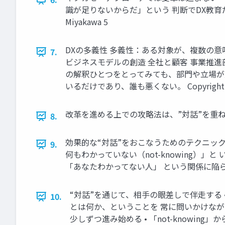
識が足りないからだ」という 判断でDX教育だけ
Miyakawa 5
DXの多義性 多義性：ある対象が、複数の意
7.
ビジネスモデルの創造 全社と顧客 事業推進
の解釈ひとつをとってみても、部門や立場が
いるだけであり、誰も悪くない。 Copyright Yuh
改革を進める上での攻略法は、”対話”を重ねること
8.
効果的な“対話”をおこなうためのテクニッ
9.
何もわかっていない（not-knowing）
「あなたわかってない人」 という関係に陥らないように
“対話”を通じて、相手の眼差しで伴走する
10.
とは何か、ということを 常に問いかけなが
少しずつ進み始める • 「not-knowing」から、