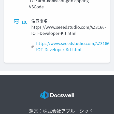
TCP arm-noneeabi-gdb cppdbg
VSCode
注意事項
10.
https://www.seeedstudio.com/AZ3166-
IOT-Developer-Kit.html
https://www.seeedstudio.com/AZ3166-
IOT-Developer-Kit.html
運営：株式会社アプルーシッド