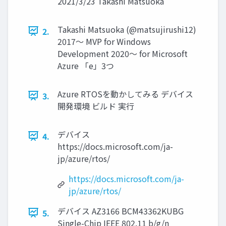
2021/3/23 Takashi Matsuoka
Takashi Matsuoka (@matsujirushi12)
2.
2017～ MVP for Windows
Development 2020～ for Microsoft
Azure 「e」3つ
Azure RTOSを動かしてみる デバイス
3.
開発環境 ビルド 実行
デバイス
4.
https://docs.microsoft.com/ja-
jp/azure/rtos/
https://docs.microsoft.com/ja-
jp/azure/rtos/
デバイス AZ3166 BCM43362KUBG
5.
Single-Chip IEEE 802.11 b/g/n