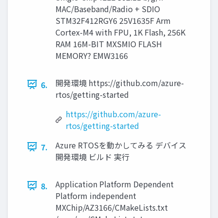
MAC/Baseband/Radio + SDIO
STM32F412RGY6 25V1635F Arm
Cortex-M4 with FPU, 1K Flash, 256K
RAM 16M-BIT MXSMIO FLASH
MEMORY? EMW3166
開発環境 https://github.com/azure-
6.
rtos/getting-started
https://github.com/azure-
rtos/getting-started
Azure RTOSを動かしてみる デバイス
7.
開発環境 ビルド 実行
Application Platform Dependent
8.
Platform independent
MXChip/AZ3166/CMakeLists.txt