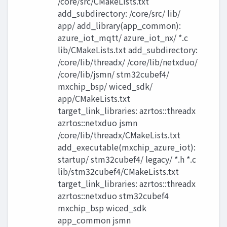
/core/src/CMakeLists.txt
add_subdirectory: /core/src/ lib/
app/ add_library(app_common):
azure_iot_mqtt/ azure_iot_nx/ *.c
lib/CMakeLists.txt add_subdirectory:
/core/lib/threadx/ /core/lib/netxduo/
/core/lib/jsmn/ stm32cubef4/
mxchip_bsp/ wiced_sdk/
app/CMakeLists.txt
target_link_libraries: azrtos::threadx
azrtos::netxduo jsmn
/core/lib/threadx/CMakeLists.txt
add_executable(mxchip_azure_iot):
startup/ stm32cubef4/ legacy/ *.h *.c
lib/stm32cubef4/CMakeLists.txt
target_link_libraries: azrtos::threadx
azrtos::netxduo stm32cubef4
mxchip_bsp wiced_sdk
app_common jsmn