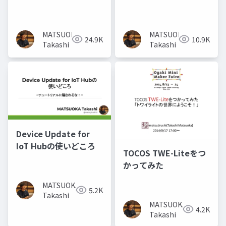
MATSUOKA
MATSUOKA
24.9K
10.9K
Takashi
Takashi
Device Update for
IoT Hubの使いどころ
TOCOS TWE-Liteをつ
かってみた
MATSUOKA
5.2K
Takashi
MATSUOKA
4.2K
Takashi