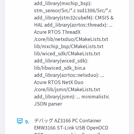
add_library(mxchip_bsp):
stm_sensor/Src/*.c ssd1306/Src/*.c
add_library(stm32cubef4): CMSIS &
HAL add_library(azrtos::threadx): ...
Azure RTOS ThreadX
/core/lib/netxduo/CMakeLists.txt
lib/mxchip_bsp/CMakeLists.txt
lib/wiced_sdk/CMakeLists.txt
add_library(wiced_sdk):
lib/libwiced_sdk_bin.a
add_library(azrtos::netxduo): ...
Azure RTOS NetX Duo
/core/lib/jsmn/CMakeLists.txt
add_library(jsmn): ... minimalistic
JSON parser
デバッグ AZ3166 PC Container
9.
EMW3166 ST-Link USB OpenOCD