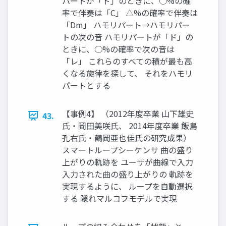
パートが「ド」のときに、○%の確
率で伴奏は「C」 △%の確率で伴奏は
「Dm」 ハモリパート→ハモリパー
トの次の音 ハモリパートが「ド」の
ときに、○%の確率で次の音は
「レ」 これらのすべての積が最も高
くなる旋律を探して、 それをハモリ
パートとする
【事例4】 （2012年度卒業 山下雄史
43.
氏・岡田美咲氏、 2014年度卒業 飯島
孔右氏・鶴岡亜也佳氏の研究成果）
スマートループシーケンサ 曲の盛り
上がりの軌跡を ユーザが曲線で入力
入力された曲の盛り上がりの 軌跡を
実現するように、 ループを自動選択
する 隠れマルコフモデルで実現