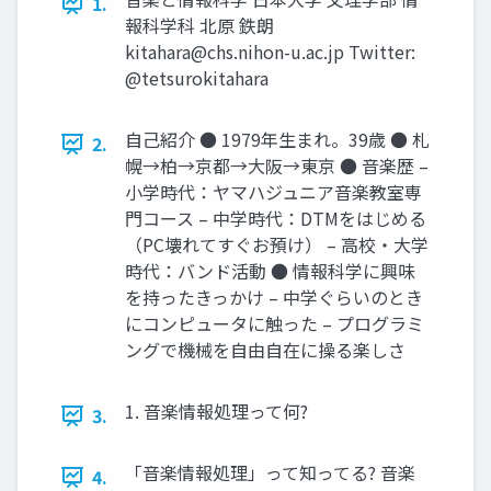
1.
報科学科 北原 鉄朗
kitahara@chs.nihon-u.ac.jp
Twitter:
@tetsurokitahara
自己紹介 ● 1979年生まれ。39歳 ● 札
2.
幌→柏→京都→大阪→東京 ● 音楽歴 –
小学時代：ヤマハジュニア音楽教室専
門コース – 中学時代：DTMをはじめる
（PC壊れてすぐお預け） – 高校・大学
時代：バンド活動 ● 情報科学に興味
を持ったきっかけ – 中学ぐらいのとき
にコンピュータに触った – プログラミ
ングで機械を自由自在に操る楽しさ
1. 音楽情報処理って何?
3.
「音楽情報処理」って知ってる? 音楽
4.