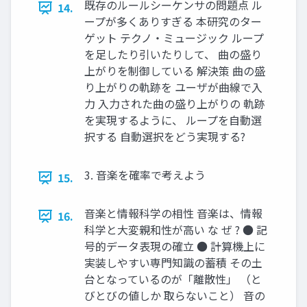
既存のルールシーケンサの問題点 ル
14.
ープが多くありすぎる 本研究のター
ゲット テクノ・ミュージック ループ
を足したり引いたりして、 曲の盛り
上がりを制御している 解決策 曲の盛
り上がりの軌跡を ユーザが曲線で入
力 入力された曲の盛り上がりの 軌跡
を実現するように、 ループを自動選
択する 自動選択をどう実現する?
3. 音楽を確率で考えよう
15.
音楽と情報科学の相性 音楽は、情報
16.
科学と大変親和性が高い な ぜ ? ● 記
号的データ表現の確立 ● 計算機上に
実装しやすい専門知識の蓄積 その土
台となっているのが「離散性」 （と
びとびの値しか 取らないこと） 音の