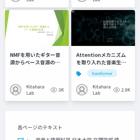
NMFを用いたギター音
Attentionメカニズム
源からベース音源の生
を取り入れた音楽生成
成
モデルの性能評価に関
transformer
する研究
Kitahara
Kitahara
3K
2.9K
Lab
Lab
各ページのテキスト
音楽と情報科学 日本大学 文理学部 情