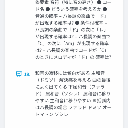
象要素 音符（特に音の高さ） ● コー
ド名 ● どういう確率を考えるか ●
普通の確率 – ハ長調の楽曲で「ド」
が出現する確率は? ● 条件付確率 –
ハ長調の楽曲で「ド」の次に「レ」
が出現する確率は? – ハ長調の楽曲で
「C」の次に「Am」が出現する確率
は? – ハ長調の楽曲でコードが「C」
のときにメロディが「ド」の 確率は?
和音の遷移には傾向がある 主和音
19.
（ドミソ） 解決感を与える 曲の最後
によく出てくる 下属和音（ファラ
ド） 属和音（ソシレ） 属和音に移り
やすい 主和音に移りやすい ※括弧内
はハ長調の場合 ファラド ドミソ オー
トマトン ソシレ