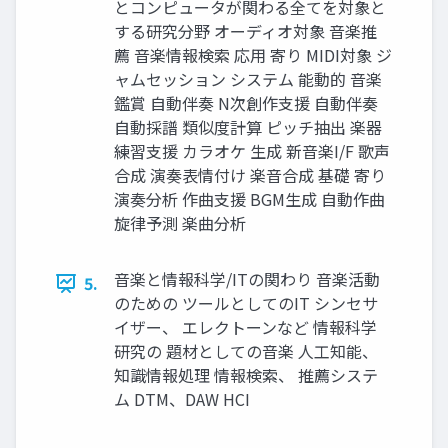
とコンピュータが関わる全てを対象と
する研究分野 オーディオ対象 音楽推
薦 音楽情報検索 応用 寄り MIDI対象 ジ
ャムセッション システム 能動的 音楽
鑑賞 自動伴奏 N次創作支援 自動伴奏
自動採譜 類似度計算 ピッチ抽出 楽器
練習支援 カラオケ 生成 新音楽I/F 歌声
合成 演奏表情付け 楽音合成 基礎 寄り
演奏分析 作曲支援 BGM生成 自動作曲
旋律予測 楽曲分析
音楽と情報科学/ITの関わり 音楽活動
5.
のための ツールとしてのIT シンセサ
イザー、 エレクトーンなど 情報科学
研究の 題材としての音楽 人工知能、
知識情報処理 情報検索、 推薦システ
ム DTM、DAW HCI