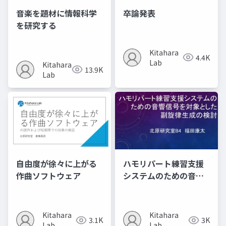
音楽を題材に情報科学
卒論発表
を研究する
Kitahara
4.4K
Lab
Kitahara
13.9K
Lab
自由度が徐々に上がる
ハモリパート練習支援
作曲ソフトウェア
システムのための音響
信号を対象とした​ 副旋
律生成の検討
Kitahara
Kitahara
3.1K
3K
Lab
Lab