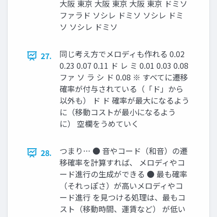
大阪 東京 大阪 東京 大阪 東京 ドミソ
ファラド ソシレ ドミソ ソシレ ドミ
ソ ソシレ ドミソ
同じ考え方でメロディも作れる 0.02
27.
0.23 0.07 0.11 ド レ ミ 0.01 0.03 0.08
ファ ソ ラ シ ド 0.08 ※ すべてに遷移
確率が付与されている（「ド」から
以外も） ド ド 確率が最大になるよう
に（移動コストが最小になるよう
に） 空欄をうめていく
つまり… ● 音やコード（和音）の遷
28.
移確率を計算すれば、 メロディやコ
ード進行の生成ができる ● 最も確率
（それっぽさ）が高いメロディやコ
ード進行 を見つける処理は、最もコ
スト（移動時間、運賃など） が低い