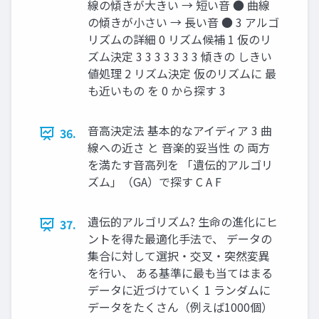
線の傾きが大きい → 短い音 ● 曲線
の傾きが小さい → 長い音 ● 3 アルゴ
リズムの詳細 0 リズム候補 1 仮のリ
ズム決定 3 3 3 3 3 3 3 傾きの しきい
値処理 2 リズム決定 仮のリズムに 最
も近いもの を 0 から探す 3
音高決定法 基本的なアイディア 3 曲
36.
線への近さ と 音楽的妥当性 の 両方
を満たす音高列を 「遺伝的アルゴリ
ズム」（GA）で探す C A F
遺伝的アルゴリズム? 生命の進化にヒ
37.
ントを得た最適化手法で、 データの
集合に対して選択・交叉・突然変異
を行い、 ある基準に最も当てはまる
データに近づけていく 1 ランダムに
データをたくさん（例えば1000個）