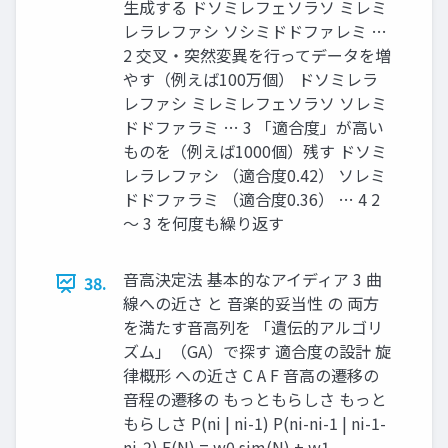
生成する ドソミレフェソラソ ミレミ
レラレファシ ソシミドドファレミ …
2 交叉・突然変異を行ってデータを増
やす（例えば100万個） ドソミレラ
レファシ ミレミレフェソラソ ソレミ
ドドファラミ … 3 「適合度」が高い
ものを（例えば1000個）残す ドソミ
レラレファシ （適合度0.42） ソレミ
ドドファラミ （適合度0.36） … 4 2
〜 3 を何度も繰り返す
音高決定法 基本的なアイディア 3 曲
38.
線への近さ と 音楽的妥当性 の 両方
を満たす音高列を 「遺伝的アルゴリ
ズム」（GA）で探す 適合度の設計 旋
律概形 への近さ C A F 音高の遷移の
音程の遷移の もっともらしさ もっと
もらしさ P(ni | ni-1) P(ni-ni-1 | ni-1-
ni-2) F(N) = w0 sim(N) + w1