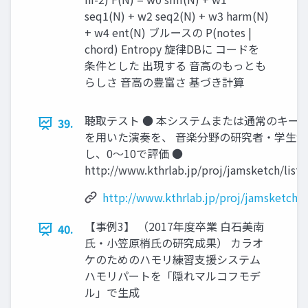
seq1(N) + w2 seq2(N) + w3 harm(N)
+ w4 ent(N) ブルースの P(notes |
chord) Entropy 旋律DBに コードを
条件とした 出現する 音高のもっとも
らしさ 音高の豊富さ 基づき計算
聴取テスト ● 本システムまたは通常のキー
39.
を用いた演奏を、 音楽分野の研究者・学生
し、0〜10で評価 ●
http://www.kthrlab.jp/proj/jamsketch/liste
http://www.kthrlab.jp/proj/jamsketch/l
【事例3】 （2017年度卒業 白石美南
40.
氏・小笠原梢氏の研究成果） カラオ
ケのためのハモリ練習支援システム
ハモリパートを「隠れマルコフモデ
ル」で生成