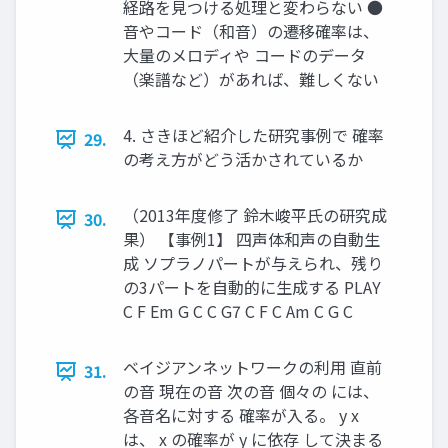
経路を見つける処理と変わらない ●
音やコード（和音）の遷移確率は、
大量のメロディや コードのデータ
（楽譜など）があれば、難しくない
4. さきほど紹介した研究事例で 確率
29.
の考え方がどう活かされているか
（2013年度修了 鈴木峻平氏の研究成
30.
果） 【事例1】 四声体和声の自動生
成 ソプラノパートが与えられ、残り
の3パートを自動的に生成する PLAY
C F Em G C C G7 C F C Am C G C
ベイジアンネットワークの利用 直前
31.
の音 現在の音 次の音 個々の には、
各音名に対する 確率が入る。 y x
は、 x の確率が y に依存 して決まる