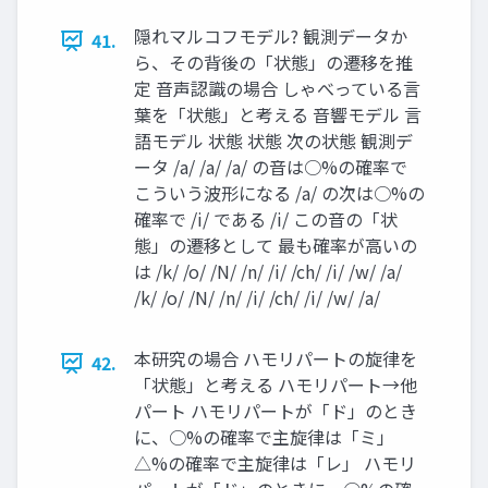
隠れマルコフモデル? 観測データか
41.
ら、その背後の「状態」の遷移を推
定 音声認識の場合 しゃべっている言
葉を「状態」と考える 音響モデル 言
語モデル 状態 状態 次の状態 観測デ
ータ /a/ /a/ /a/ の音は○%の確率で
こういう波形になる /a/ の次は○%の
確率で /i/ である /i/ この音の「状
態」の遷移として 最も確率が高いの
は /k/ /o/ /N/ /n/ /i/ /ch/ /i/ /w/ /a/
/k/ /o/ /N/ /n/ /i/ /ch/ /i/ /w/ /a/
本研究の場合 ハモリパートの旋律を
42.
「状態」と考える ハモリパート→他
パート ハモリパートが「ド」のとき
に、○%の確率で主旋律は「ミ」
△%の確率で主旋律は「レ」 ハモリ