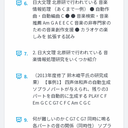
日大文理 北原研で行われている 音楽
6.
情報処理 （あくまで一例） ● 自動作
曲・自動編曲 C ● ● 音楽検索・音楽
推薦 Am G A E E C C 音楽の非専門家の
ための音楽創作支援 ● カラオケの楽
しみを 拡張する試み
2. 日大文理 北原研で行われている 音
7.
楽情報処理研究をいくつか紹介
（2013年度修了 鈴木峻平氏の研究成
8.
果） 【事例1】 四声体和声の自動生成
ソプラノパートが与えられ、残りの3
パートを自動的に生成する PLAY C F
Em G C C G7 C F C Am C G C
何が難しいのか C G7 C G7 同時に鳴る
9.
各パートの音の関係（同時性） ソプラ