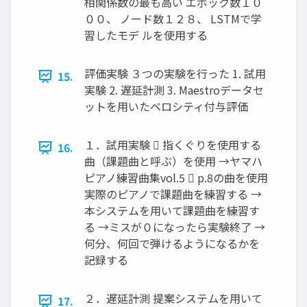
相関係数の最も高い エポック数１０
００、 ノード数１２８、 LSTMで学
習したモデ ルを使用する
評価実験 ３つの実験を行った 1. 試用
15.
実験 2. 遅延計測 3. Maestroデータセ
ットを用いたベロシティ付与評価
１．試用実験  指くぐりを使用する
16.
曲（課題曲と呼ぶ）を使用 →ヤマハ
ピアノ練習曲集vol.5  p.8の曲を使用
実際のピアノで課題曲を練習する →
本システムを用いて課題曲を練習す
る →ミスが０になったら実験終了 →
何分、何回で弾けるようになるかを
記録する
２．遅延計測 提案システムを用いて
17.