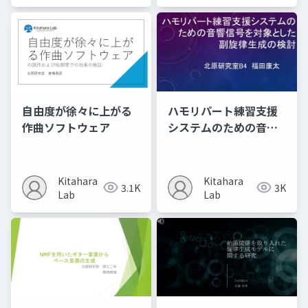
自由度が徐々に上がる
ハモリパート練習支援
作曲ソフトウェア
システムのための音響
信号を対象とした​ 副旋
律生成の検討
Kitahara
Kitahara
3.1K
3K
Lab
Lab