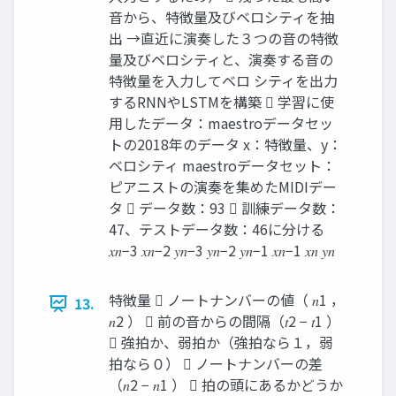
音から、特徴量及びベロシティを抽
出 →直近に演奏した３つの音の特徴
量及びベロシティと、演奏する音の
特徴量を入力してベロ シティを出力
するRNNやLSTMを構築  学習に使
用したデータ：maestroデータセッ
トの2018年のデータ x：特徴量、y：
ベロシティ maestroデータセット：
ピアニストの演奏を集めたMIDIデー
タ  データ数：93  訓練データ数：
47、テストデータ数：46に分ける
𝑥𝑛−3 𝑥𝑛−2 𝑦𝑛−3 𝑦𝑛−2 𝑦𝑛−1 𝑥𝑛−1 𝑥𝑛 𝑦𝑛
特徴量  ノートナンバーの値（ 𝑛1 ，
13.
𝑛2 ）  前の音からの間隔（𝑡2 − 𝑡1 ）
 強拍か、弱拍か（強拍なら１，弱
拍なら０）  ノートナンバーの差
（𝑛2 − 𝑛1 ）  拍の頭にあるかどうか