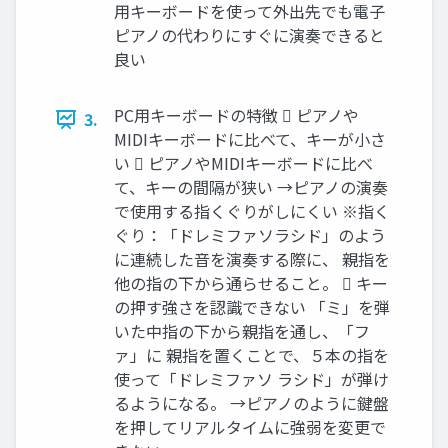
用キーボードを使って外出先でも電子
ピアノの代わりにすぐに演奏できると
良い
PC用キーボードの特徴  ピアノや
3.
MIDIキーボードに比べて、キーが小さ
い  ピアノやMIDIキーボードに比べ
て、キーの間隔が狭い →ピアノの演奏
で使用する指くぐりがしにくい ※指く
ぐり：「ドレミファソラシド」のよう
に連続した音を演奏する際に、 親指を
他の指の下から通らせること。  キー
の押す強さを認識できない 「ミ」を弾
いた中指の下から親指を通し、「フ
ァ」に 親指を置くことで、５本の指を
使って「ドレミファソ ラシド」が弾け
るようになる。 →ピアノのように鍵盤
を押してリアルタイムに強弱を変更で