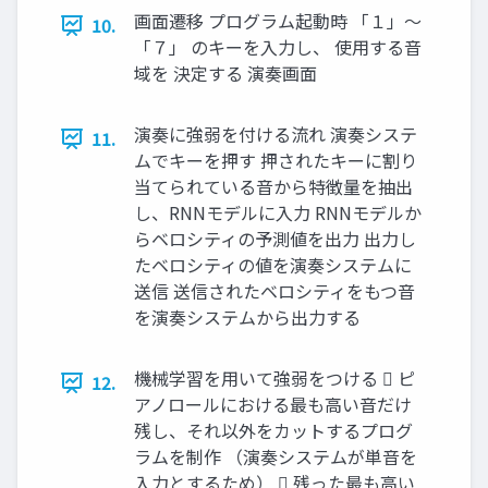
画面遷移 プログラム起動時 「１」～
10.
「７」 のキーを入力し、 使用する音
域を 決定する 演奏画面
演奏に強弱を付ける流れ 演奏システ
11.
ムでキーを押す 押されたキーに割り
当てられている音から特徴量を抽出
し、RNNモデルに入力 RNNモデルか
らベロシティの予測値を出力 出力し
たベロシティの値を演奏システムに
送信 送信されたベロシティをもつ音
を演奏システムから出力する
機械学習を用いて強弱をつける  ピ
12.
アノロールにおける最も高い音だけ
残し、それ以外をカットするプログ
ラムを制作 （演奏システムが単音を
入力とするため）  残った最も高い