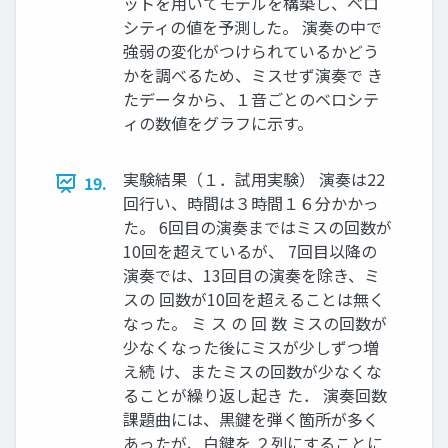
ットを用いてモデルを構築し、ベロ
シティの値を予測した。 演奏の中で
強弱の変化がつけられているかどう
かを調べるため、ミスせず演奏で き
たデータから、１音ごとのベロシテ
ィの数値をグラフに示す。
実験結果（１．試用実験） 演奏は22
19.
回行い、時間は３時間１６分かかっ
た。 6回目の演奏まではミスの回数が
10回を超えているが、 7回目以降の
演奏では、13回目の演奏を除き、ミ
スの 回数が10回を超えることは無く
なった。 ミ ス の 回 数 ミスの回数が
少なくなった後にミスが少しずつ増
え続 け、またミスの回数が少なくな
ることが繰り返し起き た． 演奏回数
課題曲には、黒鍵を弾く箇所が多く
あったが、白鍵を ２列にすることに