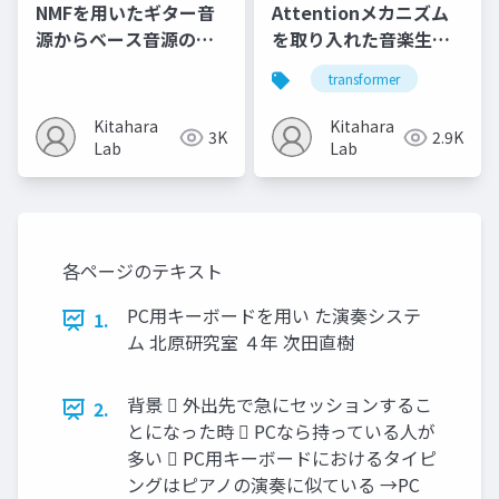
NMFを用いたギター音
Attentionメカニズム
源からベース音源の生
を取り入れた音楽生成
成
モデルの性能評価に関
transformer
する研究
Kitahara
Kitahara
3K
2.9K
Lab
Lab
各ページのテキスト
PC用キーボードを用い た演奏システ
1.
ム 北原研究室 ４年 次田直樹
背景  外出先で急にセッションするこ
2.
とになった時  PCなら持っている人が
多い  PC用キーボードにおけるタイピ
ングはピアノの演奏に似ている →PC