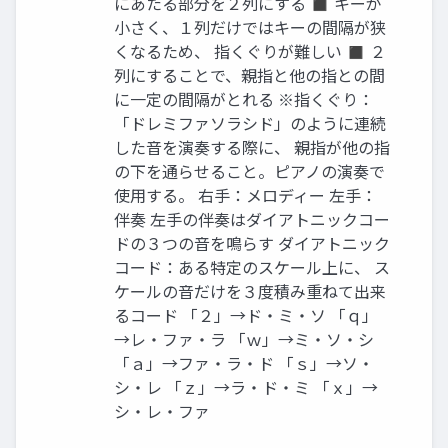
にあたる部分を２列にする ◼ キーが
小さく、１列だけではキーの間隔が狭
くなるため、 指くぐりが難しい ◼ ２
列にすることで、親指と他の指との間
に一定の間隔がとれる ※指くぐり：
「ドレミファソラシド」のように連続
した音を演奏する際に、 親指が他の指
の下を通らせること。ピアノの演奏で
使用する。 右手：メロディー 左手：
伴奏 左手の伴奏はダイアトニックコー
ドの３つの音を鳴らす ダイアトニック
コード：ある特定のスケール上に、 ス
ケールの音だけを３度積み重ねて出来
るコード 「２」→ド・ミ・ソ 「ｑ」
→レ・ファ・ラ 「ｗ」→ミ・ソ・シ
「ａ」→ファ・ラ・ド 「ｓ」→ソ・
シ・レ 「ｚ」→ラ・ド・ミ 「ｘ」→
シ・レ・ファ