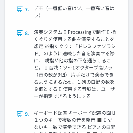
デモ（一番低い音はソ、一番高い音は
7.
ラ）
演奏システム  Processingで制作  指
8.
くぐりを使用する曲を演奏することを
想定 ※指くぐり：「ドレミファソラシ
ド」のように連続した音を演奏する際
に、 親指が他の指の下を通らせるこ
と。  音域：ソ～1オクターブ高いラ
（音の数が9個） 片手だけで演奏でき
るようにするため、１列の白鍵の数を
９個とする  使用する音域は、ユーザ
ーが指定できるようにする
キーボード配置 キーボード配置の図 
9.
１つのキーで複数の音を発音 ◼  少
ないキー数で演奏できる ピアノの白鍵