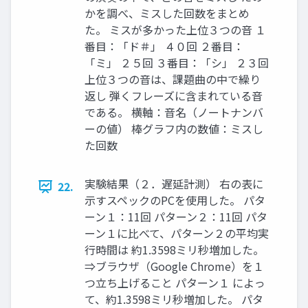
かを調べ、ミスした回数をまとめ
た。 ミスが多かった上位３つの音 １
番目：「ド＃」 ４０回 ２番目：
「ミ」 ２５回 ３番目：「シ」 ２３回
上位３つの音は、課題曲の中で繰り
返し 弾くフレーズに含まれている音
である。 横軸：音名（ノートナンバ
ーの値） 棒グラフ内の数値：ミスし
た回数
実験結果（２．遅延計測） 右の表に
22.
示すスペックのPCを使用した。 パタ
ーン１：11回 パターン２：11回 パタ
ーン１に比べて、パターン２の平均実
行時間は 約1.3598ミリ秒増加した。
⇒ブラウザ（Google Chrome）を１
つ立ち上げること パターン１ によっ
て、約1.3598ミリ秒増加した。 パタ