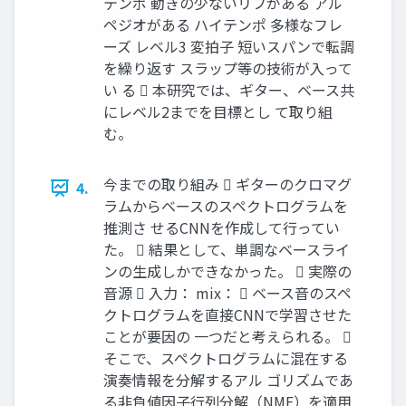
テンポ 動きの少ないリフがある アル
ペジオがある ハイテンポ 多様なフレ
ーズ レベル3 変拍子 短いスパンで転調
を繰り返す スラップ等の技術が入って
い る  本研究では、ギター、ベース共
にレベル2までを目標とし て取り組
む。
今までの取り組み  ギターのクロマグ
4.
ラムからベースのスペクトログラムを
推測さ せるCNNを作成して行ってい
た。  結果として、単調なベースライ
ンの生成しかできなかった。  実際の
音源  入力： mix：  ベース音のスペ
クトログラムを直接CNNで学習させた
ことが要因の 一つだと考えられる。 
そこで、スペクトログラムに混在する
演奏情報を分解するアル ゴリズムであ
る非負値因子行列分解（NMF）を適用