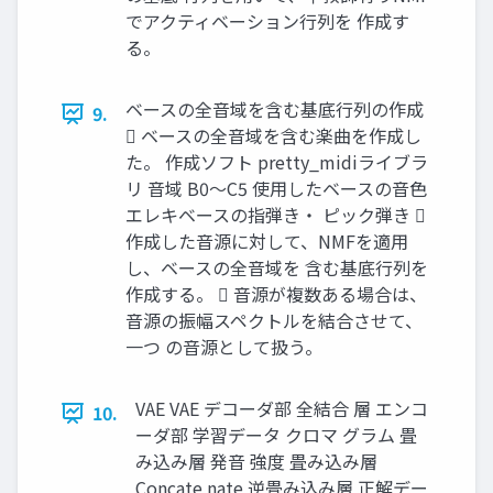
でアクティベーション行列を 作成す
る。
ベースの全音域を含む基底行列の作成
9.
 ベースの全音域を含む楽曲を作成し
た。 作成ソフト pretty_midiライブラ
リ 音域 B0～C5 使用したベースの音色
エレキベースの指弾き・ ピック弾き 
作成した音源に対して、NMFを適用
し、ベースの全音域を 含む基底行列を
作成する。  音源が複数ある場合は、
音源の振幅スペクトルを結合させて、
一つ の音源として扱う。
VAE VAE デコーダ部 全結合 層 エンコ
10.
ーダ部 学習データ クロマ グラム 畳
み込み層 発音 強度 畳み込み層
Concate nate 逆畳み込み層 正解デー