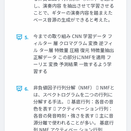
し、演奏内容 を抽出させて学習させる
ことで、ギターの演奏内容を踏まえた
ベース音源の生成ができると考えた。
今までの取り組み CNN 学習データ フ
5.
ィルター 層 クロマグラム 変換 逆フィ
ル ター層 特徴量 圧縮 復元 特徴量抽出
正解データ この部分にNMFを適用 フ
ーリエ 変換 予測結果 一致するよう学
習する
非負値因子行列分解（NMF）  NMFと
6.
は、スペクトログラムを二つの行列に
分解する手法。  基底行列：各音の音
色を表す  アクティベーション行列：
各音の発音時刻・強さを表す  主に音
源分離で使われることが多い。 基底行
列 NMF アクティベー ション行列