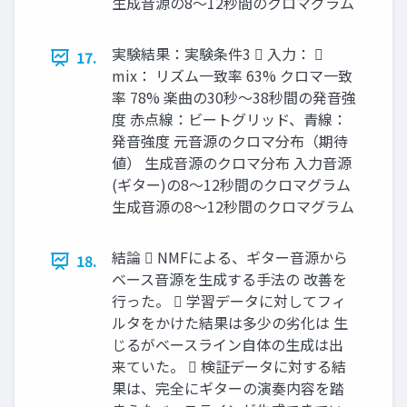
生成音源の8～12秒間のクロマグラム
実験結果：実験条件3  入力： 
17.
mix： リズム一致率 63% クロマ一致
率 78% 楽曲の30秒～38秒間の発音強
度 赤点線：ビートグリッド、青線：
発音強度 元音源のクロマ分布（期待
値） 生成音源のクロマ分布 入力音源
(ギター)の8～12秒間のクロマグラム
生成音源の8～12秒間のクロマグラム
結論  NMFによる、ギター音源から
18.
ベース音源を生成する手法の 改善を
行った。  学習データに対してフィ
ルタをかけた結果は多少の劣化は 生
じるがベースライン自体の生成は出
来ていた。  検証データに対する結
果は、完全にギターの演奏内容を踏