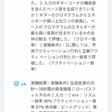
た。 2. 入力のギターコードの構成音
を含んだベース音を生成できている
か  ギターのクロマグラムからエネ
ルギーが強い上位三つの音高に、ベ
ースの クロマグラムのエネルギーが
最も強い音高が含まれているかの全
体の割合 で評価した。（クロマ一致
率）  実験条件1・2に関しては、予
測アクティベーション行列と正解アク
ティ ベーション行列との一致率で評
価した。（アクティベーション一致
率）
実験結果：実験条件1 生成音源の30
14.
秒～38秒間の発音強度  ローパスフ
ィルタのみ  入力：  mix： リズム
一致率 96% アクティベーション一致
率 87% 赤点線：ビートグリッド、青