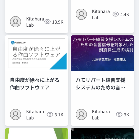
Kitahara
4.4K
Lab
Kitahara
13.9K
Lab
自由度が徐々に上がる
ハモリパート練習支援
作曲ソフトウェア
システムのための音響
信号を対象とした​ 副旋
律生成の検討
Kitahara
Kitahara
3.1K
3K
Lab
Lab