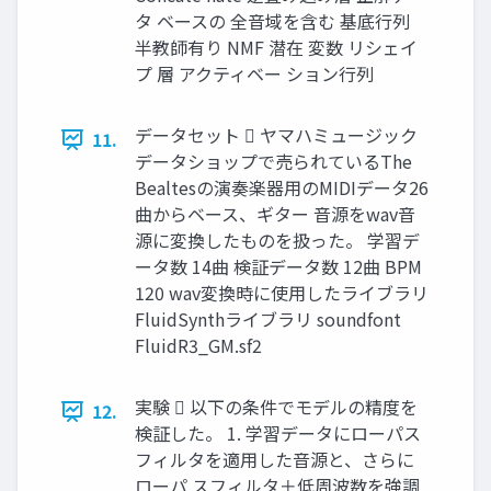
タ ベースの 全音域を含む 基底行列
半教師有り NMF 潜在 変数 リシェイ
プ 層 アクティベー ション行列
データセット  ヤマハミュージック
11.
データショップで売られているThe
Bealtesの演奏楽器用のMIDIデータ26
曲からベース、ギター 音源をwav音
源に変換したものを扱った。 学習デ
ータ数 14曲 検証データ数 12曲 BPM
120 wav変換時に使用したライブラリ
FluidSynthライブラリ soundfont
FluidR3_GM.sf2
実験  以下の条件でモデルの精度を
12.
検証した。 1. 学習データにローパス
フィルタを適用した音源と、さらに
ローパ スフィルタ＋低周波数を強調