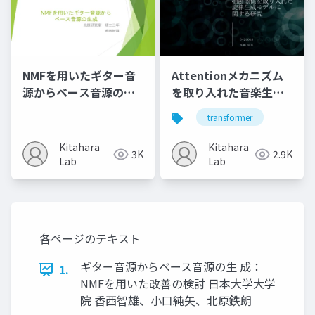
NMFを用いたギター音
Attentionメカニズム
源からベース音源の生
を取り入れた音楽生成
成
モデルの性能評価に関
transformer
する研究
Kitahara
Kitahara
3K
2.9K
Lab
Lab
各ページのテキスト
ギター音源からベース音源の生 成：
1.
NMFを用いた改善の検討 日本大学大学
院 香西智雄、小口純矢、北原鉄朗