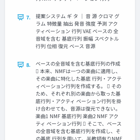
提案システム ギ タ ｜ 音 源 クロマ グ
7.
ラム 特徴量 抽出 発音 強度 予測 アク
ティベーション 行列 VAE ベースの 全
音域を含む 基底行列 振幅 スペクトル
行列 位相 復元 ベース 音源
ベースの全音域を含む基底行列の作成
8.
 本来、NMFは一つの楽曲に適用し、
その楽曲に特化した基底 行列・アクテ
ィベーション行列を作成する。  その
ため、それぞれ別の楽曲から取った基
底行列・アクティ ベーション行列を掛
け合わせても、音源は復元できない。
楽曲1 NMF 基底行列 楽曲2 NMF アク
ティ ベーション行列  そこで、ベース
の全音域を含む基底行列を作成し、そ
の基底 行列を用いて、半教師有りNMF