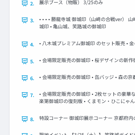
展示ブース（物販） 3/25のみ
2.
• • • • 勝龍寺城 御城印（山﨑の合戦ve
3.
城印 • 亀山城、笑路城の御城印
• 八木城プレミアム御城印 のセット販売 •
4.
• 会場限定販売の御城印 • 桜デザインの新作御
5.
• 会場限定販売の御城印 • 缶バッジ • 森
6.
• 会場限定販売の御城印 • 2枚セットの豪華
7.
楽第御城印の復刻版 • くまモン・ひこにゃん
特設コーナー 御城印展示コーナー 京都府内
8.
現地イベント 【3/25（土）】 笑路城ガイドツ