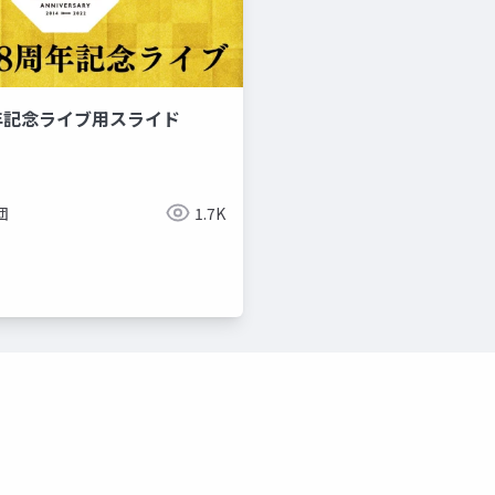
記念ライブ用スライド
団
1.7K