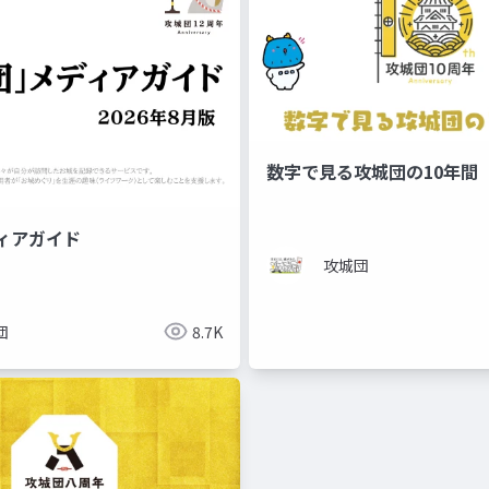
数字で見る攻城団の10年間
ィアガイド
攻城団
団
8.7K