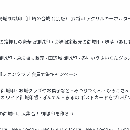
r） 山崎城 御城印（山崎の合戦 特別版） 武将印 アクリルキーホルダ
 金の箔押しの豪華版御城印 • 会場限定販売の御城印 • 味夢（あ
城印 • 通常版も販売 • 田辺城 御城印 • 各種ゆうさいくんグッ
の京都ファンクラブ 会員募集キャンペーン
な御城印 • お城グッズやお菓子など • みつひでくん・ひろこさん
の ワイド御城印帳 • ぼんてん・まるの ポストカードをプレゼ
の御城印、大集合！ 御城印を作ろう
アー開催 10:00〜 神尾山城ガイドツアー開催 10:00〜、14:0