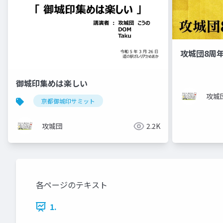
攻城団8周年
御城印集めは楽しい
攻城
京都御城印サミット
攻城団
2.2K
各ページのテキスト
1.