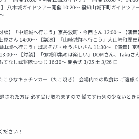
）】 八木城ガイドツアー開催 10:20〜 福知山城下町ガイドツアー開
0〜
0〜 【対談】「中畑城へ行こう」京丹波町・今西さん 12:00〜 【
さん 14:00〜 【講演】「山崎城跡へ行こう」大山崎町歴史資
「周山城へ行こう」城あそび・ゆうさいさん 11:30〜 【演舞】京
:00〜 【対談】「御城印集めは楽しい」DOMさん、Takuさん
し武将隊つつじ 16:30〜 閉会式 3/25 土 3/26 日
 • たこひなキッチンカー（たこ焼き） 会場内での飲⾷は ご遠慮
事前登録された方は 必ず受け取れますので 慌てず行列の少ないとき
みください！