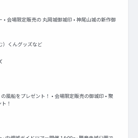
ー • 会場限定販売の 丸岡城御城印 • 神尾山城の新作御
じむ）くんグッズなど
ズ
 の風船をプレゼント！ • 会場限定販売の御城印 • 聚
ント！
0〜 中畑城ガイドツアー開催 14:00〜 勝竜寺城公園で