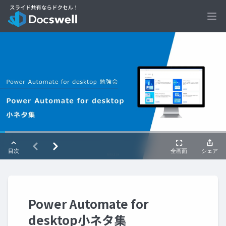
Ope
Power Automate for
desktop小ネタ集