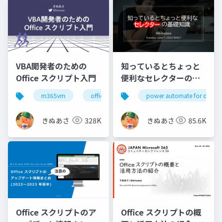
VBA開発者のための
知っているとちょっと
Office スクリプト入門
便利なセレクターの基
礎知識
m365vm
officescripts
power automate for deskt
officeスクリプト
きぬあさ
328K
きぬあさ
85.6K
Office スクリプトのア
Office スクリプトの概