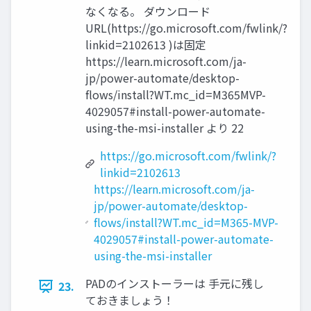
なくなる。 ダウンロード
URL(https://go.microsoft.com/fwlink/?
linkid=2102613 )は固定
https://learn.microsoft.com/ja-
jp/power-automate/desktop-
flows/install?WT.mc_id=M365MVP-
4029057#install-power-automate-
using-the-msi-installer より 22
https://go.microsoft.com/fwlink/?
linkid=2102613
https://learn.microsoft.com/ja-
jp/power-automate/desktop-
flows/install?WT.mc_id=M365-MVP-
4029057#install-power-automate-
using-the-msi-installer
PADのインストーラーは 手元に残し
23.
ておきましょう！