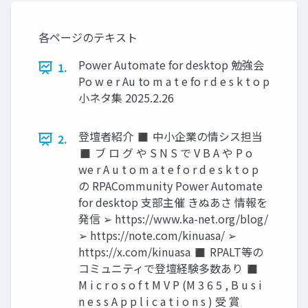
各ページのテキスト
Power Automate for desktop 勉強会
1.
Po w e r Au to m a t e fo r d e s k t o p
小ネタ集 2025.2.26
登壇者紹介 ◼ 中小企業の情シス担当
2.
◼ ブ ロ グ や S N S で V B A や P o
we r A u t o m a t e f o r d e s k t o p
の RPACommunity Power Automate
for desktop 支部主催 きぬあさ 情報を
発信 ➢ https://www.ka-net.org/blog/
➢ https://note.com/kinuasa/ ➢
https://x.com/kinuasa ◼ RPALT等の
コミュニティで登壇経験多数あり ◼
M i c r o s o f t M V P (M 3 6 5 , B u s i
n e s s A p p l i c a t i o n s ) 受 賞