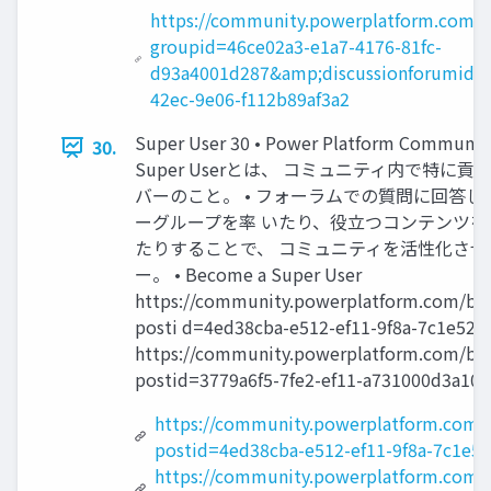
https://community.powerplatform.com/f
groupid=46ce02a3-e1a7-4176-81fc-
d93a4001d287&amp;discussionforumid=
42ec-9e06-f112b89af3a2
Super User 30 • Power Platform Commu
30.
Super Userとは、 コミュニティ内で特に
バーのこと。 • フォーラムでの質問に回答し
ーグループを率 いたり、役立つコンテンツ
たりすることで、 コミュニティを活性化さ
ー。 • Become a Super User
https://community.powerplatform.com/blo
posti d=4ed38cba-e512-ef11-9f8a-7c1e521
https://community.powerplatform.com/blo
postid=3779a6f5-7fe2-ef11-a731000d3a1
https://community.powerplatform.com/b
postid=4ed38cba-e512-ef11-9f8a-7c1e5
https://community.powerplatform.com/b