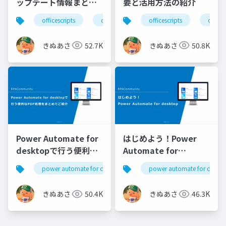
ップデート情報まとめ
要と活用方法の紹介
(2022～2023 年前半)
officescripts
officeスクリプト
officescripts
m365dev
offi
きぬあさ
52.7K
きぬあさ
50.8K
Power Automate for
はじめよう！Power
desktopで行う便利な
Automate for
PDF処理をまとめてご
desktop ～未経験者向
power automate for desktop
pad
power automate for deskt
pa4d
紹介
け～
きぬあさ
50.4K
きぬあさ
46.3K