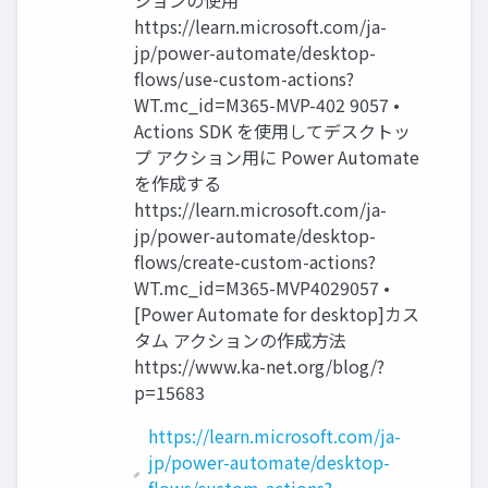
ションの使用
https://learn.microsoft.com/ja-
jp/power-automate/desktop-
flows/use-custom-actions?
WT.mc_id=M365-MVP-402 9057 •
Actions SDK を使用してデスクトッ
プ アクション用に Power Automate
を作成する
https://learn.microsoft.com/ja-
jp/power-automate/desktop-
flows/create-custom-actions?
WT.mc_id=M365-MVP4029057 •
[Power Automate for desktop]カス
タム アクションの作成方法
https://www.ka-net.org/blog/?
p=15683
https://learn.microsoft.com/ja-
jp/power-automate/desktop-