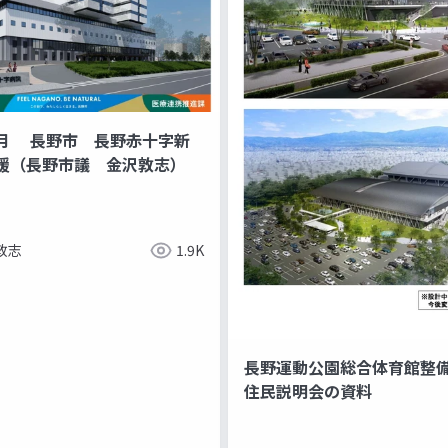
月 長野市 長野赤十字新
援（長野市議 金沢敦志）
敦志
1.9K
長野運動公園総合体育館整
住民説明会の資料