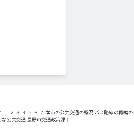
て １ ２ ３ ４ ５ ６ ７ 本市の公共交通の概況 バス路線の再
な公共交通 長野市交通政策課 1