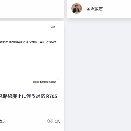
金沢敦志
路線廃止に伴う対応 R705
敦志
1K