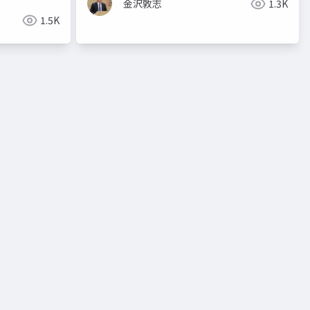
金沢敦志
1.3K
1.5K