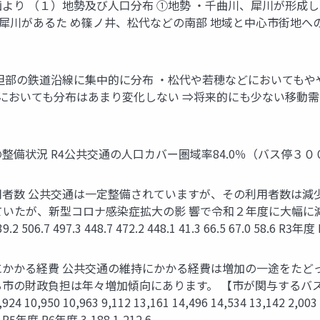
画より （１）地勢及び人口分布 ①地勢 ・千曲川、犀川が形成
は犀川があるた め篠ノ井、松代などの南部 地域と中心市街地へ
平坦部の鉄道沿線に集中的に分布 ・松代や若穂などにおいても
年においても分布はあまり変化しない ⇒将来的にも少ない移動需要
整備状況 R4公共交通の人口カバー圏域率84.0％（バス停３００
利用者数 公共交通は一定整備されていますが、その利用者数は減
ていたが、新型コロナ感染症拡大の影 響で令和２年度に大幅に減
6.7 497.3 448.7 472.2 448.1 41.3 66.5 67.0 58.6 R3
にかかる経費 公共交通の維持にかかる経費は増加の一途をたどっ
市の財政負担は年々増加傾向にあります。 【市が関与するバスの維
0,950 10,963 9,112 13,161 14,496 14,534 13,142 2,003 2,
度 R5年度 R6年度 3,188 1,212 6