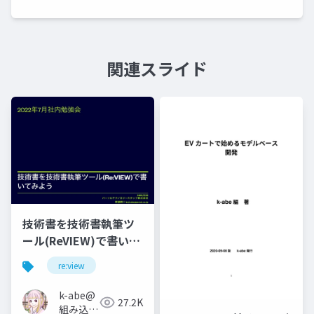
関連スライド
技術書を技術書執筆ツ
ール(ReVIEW)で書いて
みよう
re:view
k-abe@
27.2K
組み込み