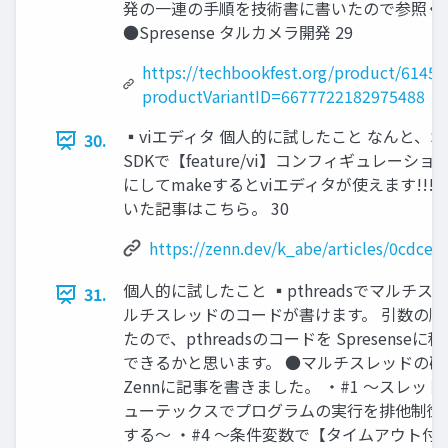
発の一連の手順を技術書に書いたので参照くださ
●Spresense タルカメラ開発 29
https://techbookfest.org/product/6145
productVariantID=6677722182975488
▪viエディタ 個人的に試したこと なんと、Spre
30.
SDKで【feature/vi】コンフィギュレーシ
にしてmakeするとviエディタが使えます!!!
いた記事はこちら。 30
https://zenn.dev/k_abe/articles/0cdce1
個人的に試したこと ▪pthreadsでマルチスレ
31.
ルチスレッドのコードが書けます。 引数の順番
たので、pthreadsのコードを Spresen
できるかと思います。 ●マルチスレッドの
Zennに記事を書きました。 ・#1 〜スレッド
ューテックスでプログラムの実行を排他制御〜
する〜 ・#4 〜条件変数で【タイムアウト付き