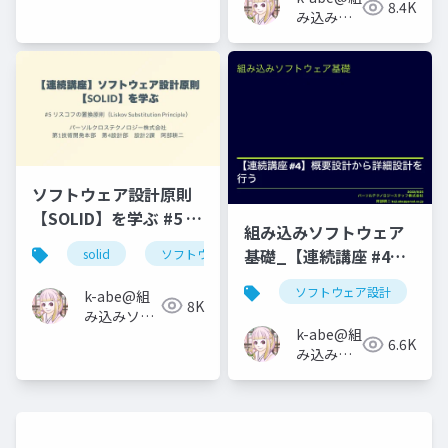
8.4K
み込みソ
アの人
フトウェ
アの人
ソフトウェア設計原則
【SOLID】を学ぶ #5 リ
組み込みソフトウェア
スコフの置換原則
基礎_【連続講座 #4】
solid
ソフトウェア設計
リスコフの置換原則
概要設計から詳細設計
ソフトウェア設計
k-abe@組
を行う
8K
み込みソフ
k-abe@組
トウェアの
6.6K
み込みソ
人
フトウェ
アの人