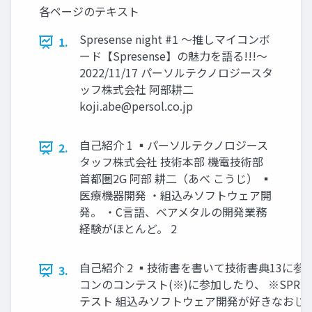
各ページのテキスト
Spresense night #1 〜推しマイコンボ
1.
ード【Spresense】の魅力を語る!!!〜
2022/11/17 パーソルテクノロジースタ
ッフ株式会社 阿部耕二
koji.abe@persol.co.jp
自己紹介 1 ▪パーソルテクノロジース
2.
タッフ株式会社 技術本部 機電技術部
首都圏2G 阿部 耕二（あべ こうじ） ▪
医療機器開発 ・組込みソフトウェア開
発。 ・C言語、ベアメタルの開発業務
経験がほとんど。 2
自己紹介 2 ▪技術書を書いて技術書典13に参
3.
コンのコンテスト(※)に参加したり、 ※SPRES
テスト 組込みソフトウェア開発が好きなおじさ