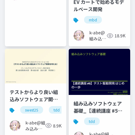
EV カートで始めるモデ
ソフトウ
ルベース開発
ェアの人
mbd
k-abe@
18.9K
組み込み
ソフトウ
ェアの人
テストからより良い組
込みソフトウェア開発
組み込みソフトウェア
を考える
基礎_【連続講座 #5】
swest25
tdd
テスト駆動開発 はじめ
tdd
k-abe@組
の一歩
8.9K
み込みソ
k-abe@組
フトウェ