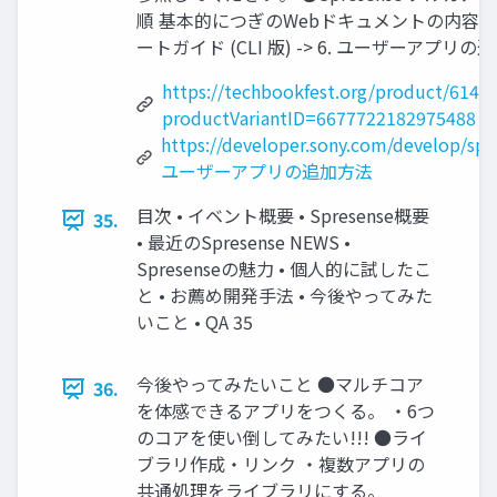
順 基本的につぎのWebドキュメントの内容をベース
ートガイド (CLI 版) -> 6. ユーザーアプリの追加
https://techbookfest.org/product/614
productVariantID=6677722182975488
https://developer.sony.com/develop/sp
ユーザーアプリの追加方法
目次 • イベント概要 • Spresense概要
35.
• 最近のSpresense NEWS •
Spresenseの魅力 • 個人的に試したこ
と • お薦め開発手法 • 今後やってみた
いこと • QA 35
今後やってみたいこと ●マルチコア
36.
を体感できるアプリをつくる。 ・6つ
のコアを使い倒してみたい!!! ●ライ
ブラリ作成・リンク ・複数アプリの
共通処理をライブラリにする。