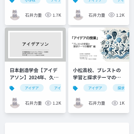
石井力重
1.7K
石井力重
1.2K
日本創造学会【アイデ
小松高校、ブレストの
アソン】2024年、久留
学習と探求テーマの獲
米
得
アイデア
アイデアソン
アイデア
ワークショップ
探求
石井力重
1.2K
石井力重
1K