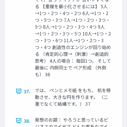
る 【重複を最小化させるには】 5人
→1つ・2つ・4つ・2つ 6人→1つ・2
つ・5つ・3つ 7人→1つ・2つ・3つ・
5つ 8人→1つ・2つ・3つ・4つ 9人
→1つ・2つ・3つ・5つ 10人→1つ・2
つ・3つ・6つ 11人→1つ・2つ・3
つ・4つ 創造性のエンジンが回り始め
る （肯定的心理→（刺激）→創造的
思考） 4人の場合： 毎回1つ。 そして
最後に 内側同士で ペア形成 （外側
も） 36
では、 ペンとメモ紙 をもち、 机を移
37.
動させ、大きな円を作ります。 （二
重でなくて結構です。） 37
発想のお題： やろうと思っているビ
38.
ジネスのアイデア どんな素朴なアイ