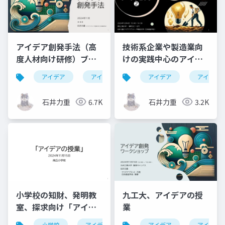
アイデア創発手法（高
技術系企業や製造業向
度人材向け研修）ブレ
けの実践中心のアイデ
スト技法とTRIZ技法で
アワークショップ
アイデア
アイデア創発
アイデア
アイデア創出
アイデア
高
アイデア創出を実践す
る3時間
石井力重
6.7K
石井力重
3.2K
小学校の知財、発明教
九工大、アイデアの授
室、探求向け「アイデ
業
アの授業」
小学校
アイデア
発想
アイデア
発明教室
アイデア