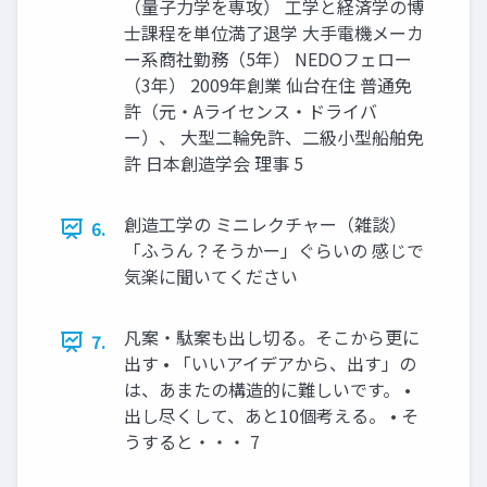
（量子力学を専攻） 工学と経済学の博
士課程を単位満了退学 大手電機メーカ
ー系商社勤務（5年） NEDOフェロー
（3年） 2009年創業 仙台在住 普通免
許（元・Aライセンス・ドライバ
ー）、 大型二輪免許、二級小型船舶免
許 日本創造学会 理事 5
創造工学の ミニレクチャー（雑談）
6.
「ふうん？そうかー」ぐらいの 感じで
気楽に聞いてください
凡案・駄案も出し切る。そこから更に
7.
出す • 「いいアイデアから、出す」の
は、あまたの構造的に難しいです。 •
出し尽くして、あと10個考える。 • そ
うすると・・・ 7