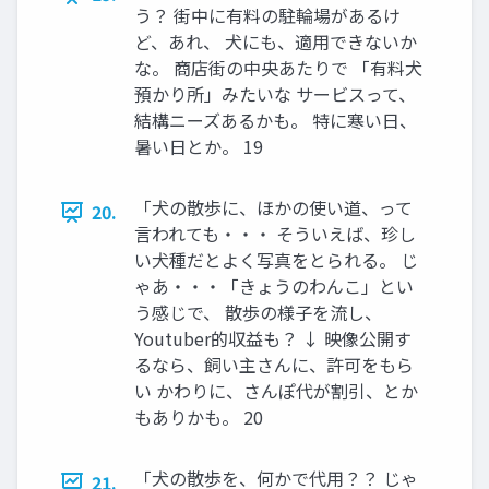
う？ 街中に有料の駐輪場があるけ
ど、あれ、 犬にも、適用できないか
な。 商店街の中央あたりで 「有料犬
預かり所」みたいな サービスって、
結構ニーズあるかも。 特に寒い日、
暑い日とか。 19
「犬の散歩に、ほかの使い道、って
20.
言われても・・・ そういえば、珍し
い犬種だとよく写真をとられる。 じ
ゃあ・・・「きょうのわんこ」とい
う感じで、 散歩の様子を流し、
Youtuber的収益も？ ↓ 映像公開す
るなら、飼い主さんに、許可をもら
い かわりに、さんぽ代が割引、とか
もありかも。 20
「犬の散歩を、何かで代用？？ じゃ
21.