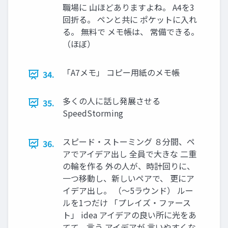
職場に 山ほどありますよね。 A4を3
回折る。 ペンと共に ポケットに入れ
る。 無料で メモ帳は、 常備できる。
（ほぼ）
「A7メモ」 コピー用紙のメモ帳
34.
多くの人に話し発展させる
35.
SpeedStorming
スピード・ストーミング ８分間、ペ
36.
アでアイデア出し 全員で大きな 二重
の輪を作る 外の人が、時計回りに、
一つ移動し、新しいペアで、 更にア
イデア出し。 （～5ラウンド） ルー
ルを1つだけ 「プレイズ・ファース
ト」 idea アイデアの良い所に光をあ
てて、言う アイデアが 言いやすくな