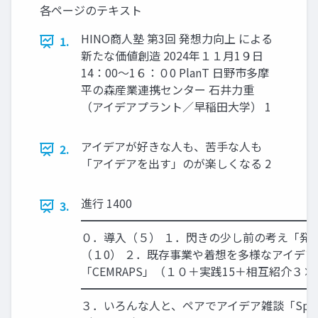
各ページのテキスト
HINO商人塾 第3回 発想力向上 による
1.
新たな価値創造 2024年１１月1９日
14：00～1６：０0 PlanT 日野市多摩
平の森産業連携センター 石井力重
（アイデアプラント／早稲田大学） 1
アイデアが好きな人も、苦手な人も
2.
「アイデアを出す」のが楽しくなる 2
進行 1400
3.
━━━━━━━━━━━━━━━━━━━━
０．導入（５） １．閃きの少し前の考え「発
（１0） ２．既存事業や着想を多様なアイデ
「CEMRAPS」（１０＋実践15＋相互紹介３×
━━━━━━━━━━━━━━━━━━━━
３．いろんな人と、ペアでアイデア雑談「Speed 