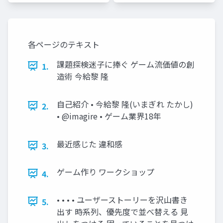
各ページのテキスト
課題探検迷子に捧ぐ ゲーム流価値の創
1.
造術 今給黎 隆
自己紹介 • 今給黎 隆(いまぎれ たかし)
2.
• @imagire • ゲーム業界18年
最近感じた 違和感
3.
ゲーム作り ワークショップ
4.
• • • • ユーザーストーリーを沢山書き
5.
出す 時系列、優先度で並べ替える 見