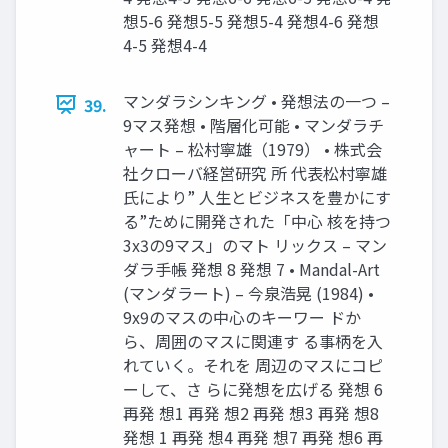
想5-6 発想5-5 発想5-4 発想4-6 発想
4-5 発想4-4
マンダラシンキング • 発想法の一つ –
39.
9マス発想 • 階層化可能 • マンダラチ
ャート – 松村寧雄（1979） • 株式会
社クローバ経営研究 所 代表松村寧雄
氏により” 人生とビジネスを豊かにす
る”ために開発された「中心 核を持つ
3x3の9マス」のマト リックス – マン
ダラ手帳 発想 8 発想 7 • Mandal-Art
(マンダラート) – 今泉浩晃 (1984) •
9x9のマスの中心のキーワー ドか
ら、周囲のマスに関連す る事柄を入
れていく。それを 周辺のマスにコピ
ーして、さ らに発想を広げる 発想 6
再発 想1 再発 想2 再発 想3 再発 想8
発想 1 再発 想4 再発 想7 再発 想6 再