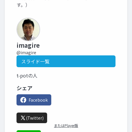
す。）
imagire
@imagire
スライド一覧
t-potの人
シェア
Facebook
(Twitter)
またはPlayer版