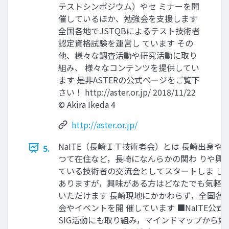
テストシンポジウム）やセ ミナーを開
催しているほか、勉強会を支援します
全国各地でJSTQBによるテスト技術者
認定資格試験を運営し ています その
他、様々な調査活動や研究活動に取り
組み、 様々なコンテンツを提供してい
ます 是非ASTERの公式ページをご覧下
さい！ http://aster.or.jp/ 2018/11/22
© Akira Ikeda 4
http://aster.or.jp/
NaITE（長崎ＩＴ技術者会）とは 長崎出身や
5.
つて在住など，長崎になんらかの関わ りや興
ている技術者の交流会としてスタートしま した
ありますが，興味がある方はどなたでも気軽に
いただけます 長崎現地にかかわらず，全国各
会やイベントを開 催しています ■NaITE公式
SIG活動にも取り組み，マインドマップから始