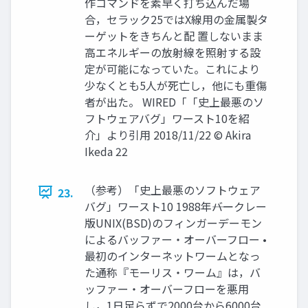
作コマンドを素早く打ち込んだ場
合，セラック25ではX線用の金属製タ
ーゲットをきちんと配 置しないまま
高エネルギーの放射線を照射する設
定が可能になっていた。これにより
少なくとも5人が死亡し，他にも重傷
者が出た。 WIRED「「史上最悪のソ
フトウェアバグ」ワースト10を紹
介」より引用 2018/11/22 © Akira
Ikeda 22
（参考）「史上最悪のソフトウェア
23.
バグ」ワースト10 1988年――バークレー
版UNIX(BSD)のフィンガーデーモン
によるバッファー・オーバーフロー •
最初のインターネットワームとなっ
た通称『モーリス・ワーム』は，バ
ッファー・オーバーフローを悪用
し，1日足らずで2000台から6000台