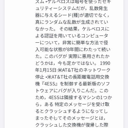
ズム •ケルベロスは暗号を使ったセキ
ュリティーシステムだが，乱数発生
器に与えるシード(種)が適切でなく，
真にランダムな乱数が生成されてい
なかった。 その結果，ケルベロスに
よる認証を用いているコンピュータ
ーについて，非常に簡単な方法で侵
入可能な状態が8年間にわたって続い
た。このバグが 実際に悪用されたか
どうかは，今も定かではない。 1990
年1月15日―― 米AT&T社のネットワーク
停止 •米AT&T社の長距離電話用交換
機『4ESS』を制御する最新版のソフ
トウェアにバグが入りこんだ。この
ため，4ESSは隣接するマシンの1つか
ら，ある 特定のメッセージを受け取
るとクラッシュするようになってし
まった――そしてそのメッセージとは，
クラッシュした交換機が復帰した際