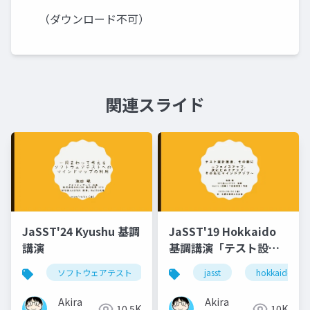
（ダウンロード不可）
関連スライド
JaSST'24 Kyushu 基調
JaSST'19 Hokkaido
講演
基調講演「テスト設計
技法、その前に～フェ
ソフトウェアテスト
マインドマップ
jasst
hokkaido
jasst
イスアップ、次にビル
ドアップ、その先にマ
Akira
Akira
10.5K
10K