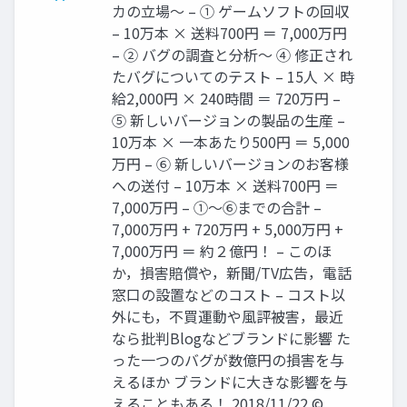
カの立場～ – ① ゲームソフトの回収
– 10万本 × 送料700円 ＝ 7,000万円
– ② バグの調査と分析～ ④ 修正され
たバグについてのテスト – 15人 × 時
給2,000円 × 240時間 ＝ 720万円 –
⑤ 新しいバージョンの製品の生産 –
10万本 × 一本あたり500円 ＝ 5,000
万円 – ⑥ 新しいバージョンのお客様
への送付 – 10万本 × 送料700円 ＝
7,000万円 – ①～⑥までの合計 –
7,000万円 + 720万円 + 5,000万円 +
7,000万円 ＝ 約２億円！ – このほ
か，損害賠償や，新聞/TV広告，電話
窓口の設置などのコスト – コスト以
外にも，不買運動や風評被害，最近
なら批判Blogなどブランドに影響 た
った一つのバグが数億円の損害を与
えるほか ブランドに大きな影響を与
えることもある！ 2018/11/22 ©