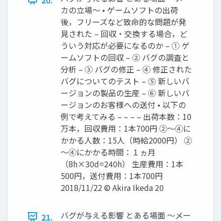
カの立場～ • ゲームソフトの出荷
後，フリーズなど致命的な問題が発
見された – 回収・交換する場合，ど
ういう対応が必要になるのか – ① ゲ
ームソフトの回収 – ② バグの調査と
分析 – ③ バグの修正 – ④ 修正された
バグについてのテスト – ⑤ 新しいバ
ージョンの製品の生産 – ⑥ 新しいバ
ージョンのお客様への送付 • 以下の
例で考えてみる – – – – 出荷本数：10
万本，回収費用：1本700円 ②～④に
かかる人数：15人（時給2000円） ②
～④にかかる時間：１ヵ月
（8h×30d=240h） 生産費用：1本
500円，送付費用：1本700円
2018/11/22 © Akira Ikeda 20
バグが与える影響 とある場面 ～メー
21.