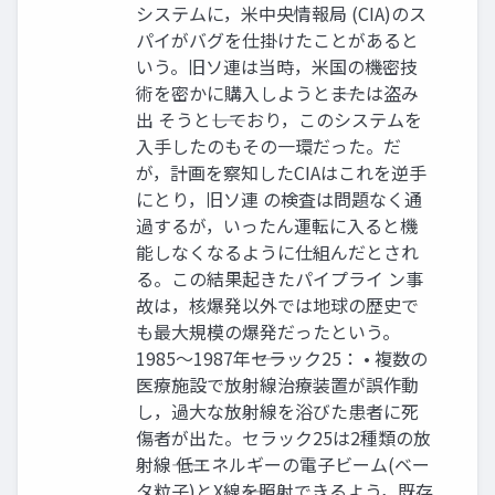
システムに，米中央情報局 (CIA)のス
パイがバグを仕掛けたことがあると
いう。旧ソ連は当時，米国の機密技
術を密かに購入しようと――または盗み
出 そうと――しており，このシステムを
入手したのもその一環だった。だ
が，計画を察知したCIAはこれを逆手
にとり，旧ソ連 の検査は問題なく通
過するが，いったん運転に入ると機
能しなくなるように仕組んだとされ
る。この結果起きたパイプライ ン事
故は，核爆発以外では地球の歴史で
も最大規模の爆発だったという。
1985〜1987年――セラック25： • 複数の
医療施設で放射線治療装置が誤作動
し，過大な放射線を浴びた患者に死
傷者が出た。セラック25は2種類の放
射線―― 低エネルギーの電子ビーム(ベー
タ粒子)とX線――を照射できるよう，既存