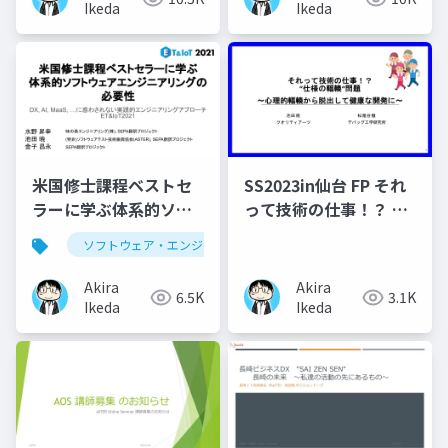
インドアップ～」
Ikeda
Ikeda
米国修士課程ベストセ
SS2023in仙台 FP それ
ラーに学ぶ体系的ソフ
って技術の仕事！？ 仕
トウェア・エンジニア
様の輻輳問題
ソフトウェア・エンジニアリング
リングの必要性 ～
DX,AI,MaaS,…に惑わ
Akira
Akira
6.5K
3.1K
されない実践的エンジ
Ikeda
Ikeda
ニアリングアプローチ