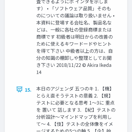
査できるようにポ インタを示しま
す） • 「ソフトウェア品質」そのも
のについての議論は取り扱いません •
本資料に登場する会社名、製品名な
どは、一般に各社の登録商標または
商標です 初級者は明日からの改善の
ために使えるキワードードやヒント
を得て下さい 中級者以上の方は、自
分の知識の棚卸しや整理としてお聞
き下さい 2018/11/22 © Akira Ikeda
14
本日のアジェンダ 五つのキ 1. 【機】
15.
とらえ直そうテストの意義 2. 【規】
テストに必要となる思考 1～3に 重点
を 置いて 話します 3. 【紀】テストの
分析設計～マインドマップを利用し
て～ 4. 【伎】テストの全体像をイメ
ージするための5つの軸 5. 【企】始