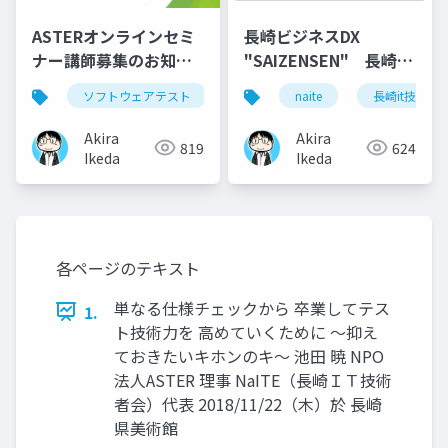
ASTERオンラインセミ
長崎ビジネスDX
ナー講師募集のお知ら
"SAIZENSEN" 長崎の
せ
未来 ～私達の活動の
ソフトウェアテスト
aos
naite
長崎it技術者
先にあるもの～ ポジ
ショントーク資料
Akira
Akira
819
624
Ikeda
Ikeda
各ページのテキスト
単なる仕様チェックから 卒業してテス
1.
ト技術力を 高めていくために ～抑え
ておきたいキホンのキ～ 池田 暁 NPO
法人ASTER 理事 NaITE（長崎ＩＴ技術
者会）代表 2018/11/22（木）於 長崎
県美術館