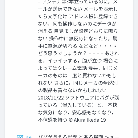
– アンテナは3本立っているのに，メ
ールが送信できない メールを表示し
たら文字化け アドレス帳に登録でき
ない，何も操作しないのにデータが
消える 目覚ましが設定どおりに鳴ら
ない 操作中に無反応になったり，勝
手に電源が切れる などなど・・・ •
どう思うでしょうか？ – – – – あきれ
る，イライラする，腹が立つ 場合に
よってはクレーム電話 最悪，同じメ
ーカのものは二度と買わないかもし
れない さらに，同じメーカの全然別
の製品も買わないかもしれない
2018/11/22 ソフトウェアにバグが残
っている（混入している）と， 不快
な気分になり，安心感もなくなり，
不信感を持つ © Akira Ikeda 19
バグが与える影響 とある場面 ～メー
20.