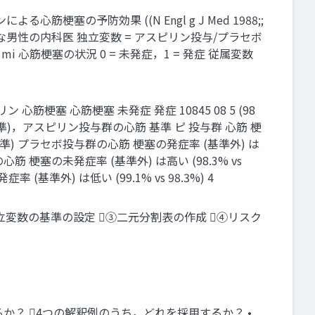
ンによる心筋梗塞の予防効果 ((N Engl g J Med 1988;;
象 = 健康な男性の内科医 独立変数 = アスピリン投与/プラセボ
mi 心筋梗塞の状況 0 = 未発症，1 = 発症 従属変数
梗塞 心筋梗塞 未発症 発症 10845 08 5 (98
与群と 較 (基準)，アスピリン投与群の心筋 基準 ピ 投与群 心筋 梗
(基準) プラセボ投与群の心筋 梗塞の発症率 (基準外) は
筋 梗塞の未発症率 (基準外) は高い (98.3% vs
準外) は低い (99.1% vs 98.3%) 4
立変数の基準の設定 ③二元分割表の作成 ④リスク
か？ 4つの解釈例のうち，どれを採用するか？ •