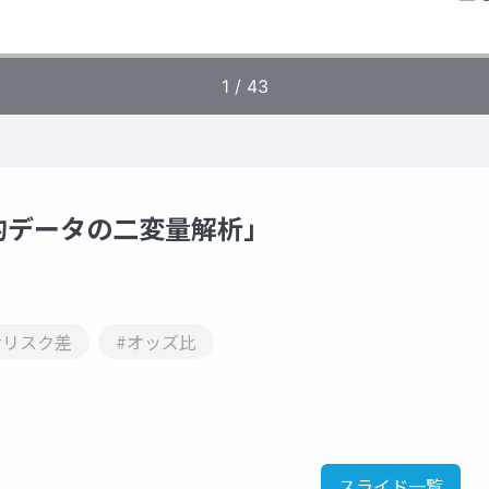
的データの二変量解析」
#リスク差
#オッズ比
スライド一覧