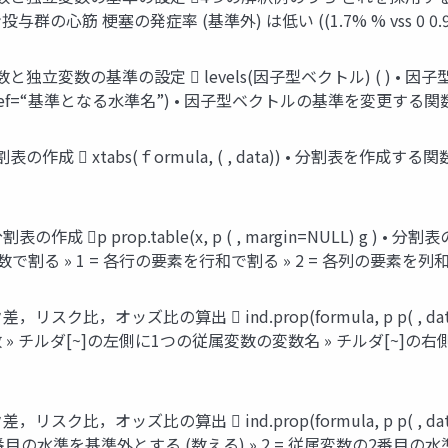
心筋 梗塞の発症率 (基準外) は低い ((1.7% % vss 0 0.
立変数の基準の設定  levels(因子型ベクトル) ( ) • 
, ref=“基準となる水準名”) • 因子型ベクトルの基準を変更する関数
xtabs(ｆormula, ( , data)) • 分割表を作成する関数 – f
p prop.table(x, p ( , margin=NULL) g ) • 
素を総数で割る » 1 = 各行の要素を行和で割る » 2 = 各列の要素を列
ッズ比の算出  ind.prop(formula, p p( , data,, le
変数 » チルダ[~]の左側に1つの従属変数の変数名 » チルダ[~]の右側
ッズ比の算出  ind.prop(formula, p p( , data,, le
の1番目の水準を基準外とする (数える) » 2 = 従属変数の2番目の水準を基準