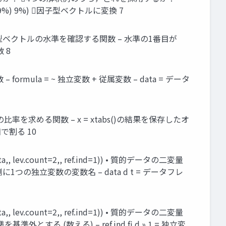
9%) 9%) 因子型ベクトルに変換 7
因子型ベクトルの水準を確認する関数 – 水準の1番目が
 8
ormula = ~ 独立変数 + 従属変数 – data = データ
分割表の比率を求める関数 – x = xtabs()の結果を保存したオ
和で割る 10
v.count=2,, ref.ind=1)) • 質的データの二変量
に1つの独立変数の変数名 – data d t = データフレ
v.count=2,, ref.ind=1)) • 質的データの二変量
外とする (数える) – ref.ind fi d » 1 = 独立変