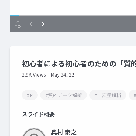
初心者による初心者のための「質
2.9K Views
May 24, 22
#R
#質的データ解析
#二変量解析
スライド概要
奥村 泰之