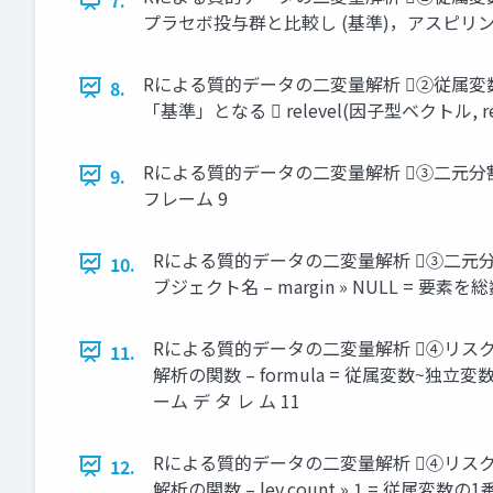
プラセボ投与群と比較し (基準)，アスピリン投与群の
Rによる質的データの二変量解析 ②従属変数と独
8.
「基準」となる  relevel(因子型ベクトル
Rによる質的データの二変量解析 ③二元分割表の作成  
9.
フレーム 9
Rによる質的データの二変量解析 ③二元分割表の作成 
10.
ブジェクト名 – margin » NULL = 要
Rによる質的データの二変量解析 ④リスク差，リスク比，オ
11.
解析の関数 – formula = 従属変数~独立
ーム デ タ レ ム 11
Rによる質的データの二変量解析 ④リスク差，リスク比，オ
12.
解析の関数 – lev.count » 1 = 従属変数