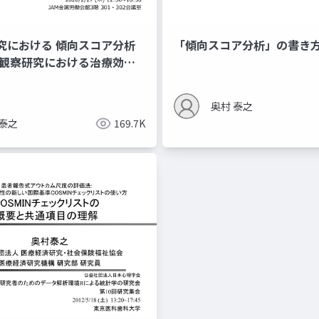
究における 傾向スコア分析
「傾向スコア分析」の書き
〜観察研究における治療効果
奥村 泰之
 泰之
169.7K