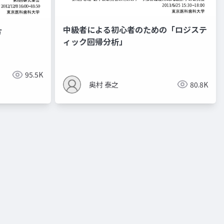
中級者による初心者のための「ロジステ
方
ィック回帰分析」
95.5K
奥村 泰之
80.8K