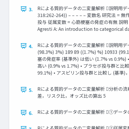
Rによる質的データの二変量解析 説明用データセット Asp
3.
318:262-264)) – – – – – 変数名
投与 従属変数 = 心筋梗塞の発症の有無 説明 コー
Agresti A: An introduction to categorical da
Rによる質的データの二変量解析 説明用データセ
4.
(98.3%) 3%) 189 89 ((1.7%) %) 
塞の発症率 (基準外) は低い (1.7% vs 
高い (0.9% vs 1.7%) • プラセボ投与
99.1%) • アスピリン投与群と比較し (基準)
Rによる質的データの二変量解析 分析の流れ
5.
差，リスク比，オッズ比の算出 5
Rによる質的データの二変量解析 ①データ
6.
Rによる質的データの二変量解析 ②従属変
7.