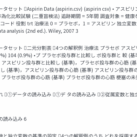
irin Data (aspirin.csv) (aspirin csv) • アスピリ
 研究法 = 無作為化比較試験 (二重盲検法) 追跡期間 = 5年間 調査対
ド 役割 trt 治療法 0 = プラセボ，1 = アスピリン 独立変数 
ta analysis (2nd ed.). Wiley, 2007 3
ット 二元分割表 4つの解釈例 治療法 プラセボ アスピリン 心筋
10933 (99.1%) 104 (0.9%) •プ プラセボ投与群と比較し ボ投
0.9%) • アスピリン投与群と比較し (基準)，プラセボ投与群の心筋 
群と比較し (基準)，アスピリン投与群の心筋 (基準) アスピリン投与群の心
，プラセボ投与群の心筋 (基準) プラセボ投与群の心筋 梗塞の未発症率 (基
 ①データの読み込み ①デ タの読み込み ②従属変数と独
の読み込み 6
数と独立変数の基準の設定 4つの解釈例のうち どれを採用する