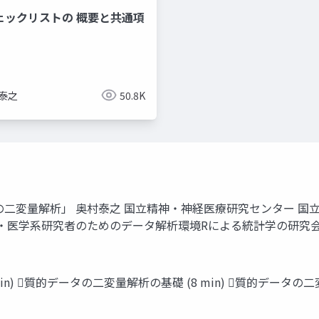
チェックリストの 概要と共通項
 泰之
50.8K
二変量解析」 奥村泰之 国立精神・神経医療研究センター 国立
系研究者のためのデータ解析環境Rによる統計学の研究会 第3回研究集会
n) 質的データの二変量解析の基礎 (8 min) 質的データの二