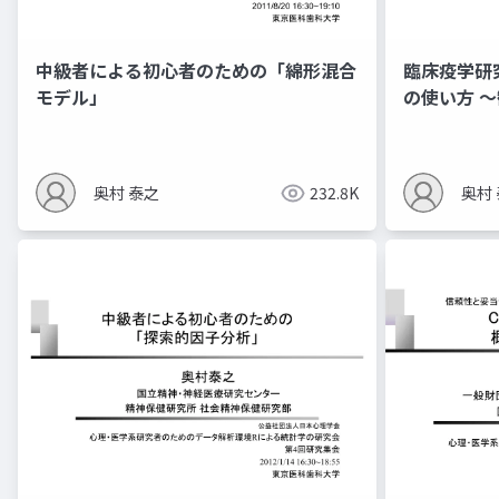
中級者による初心者のための「綿形混合
臨床疫学研
モデル」
の使い⽅ 
研究〜
奥村 泰之
232.8K
奥村