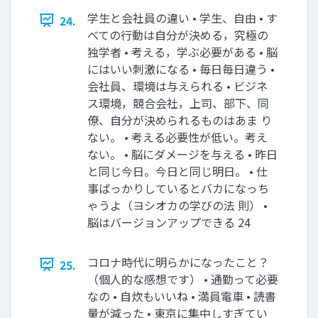
学⽣と会社員の違い • 学⽣、⾃由 • す
24.
べての⾏動は⾃分が決める，究極の
独学者 • 考える，学ぶ必要がある • 脳
にはいい刺激になる • 毎⽇毎⽇違う •
会社員、環境は与えられる • ビジネ
ス環境，競合会社，上司、部下、同
僚、⾃分が決められるものはあま り
ない。 • 考える必要性が低い。考え
ない。 • 脳にダメージを与える • 昨⽇
と同じ今⽇。今⽇と同じ明⽇。 • 仕
事ばっかりしているとバカになっち
ゃうよ（ヨシオカの学びの法 則） •
脳はバージョンアップできる 24
コロナ時代に明らかになったこと？
25.
（個⼈的な感想です） • 通勤って必要
なの • ⾃炊もいいね • 満員電⾞ • 読書
量が減った • 東京に集中しすぎてい