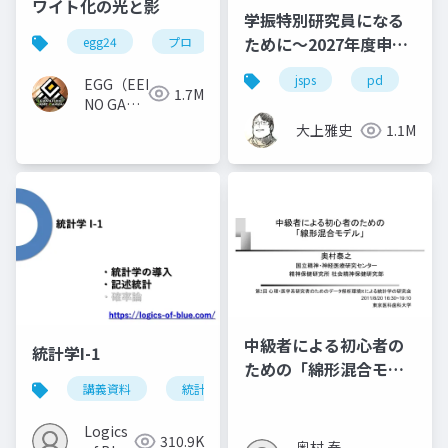
ワイト化の光と影
学振特別研究員になる
ために～2027年度申請
egg24
プロ
版
jsps
pd
dc
EGG（EEKANJI
1.7M
NO GAME
GAKKAI）
大上雅史
1.1M
中級者による初心者の
統計学I-1
ための「綿形混合モデ
講義資料
統計学
ル」
Logics
310.9K
奥村 泰