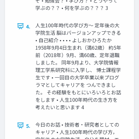
ぞ • 勉強会？ • 学び⽅？ • どうやって
学ぶの？？ • 何を学ぶの？？？ 3
⼈⽣100年時代の学び⽅〜 定年後の⼤
4.
学院⽣活 脳はバージョンアップできる
• ⾃⼰紹介 • • • • よしおかひろたか
1958年9⽉4⽇⽣まれ（満62歳） 約5年
前（2018年）9⽉、満60歳、定年退職
しました。 同年9⽉より、⼤学院情報
理⼯学系研究科に⼊学し、 博⼠課程学
⽣です • ⼀回⽬の⼤学卒業以来プログ
ラマとしてキャリアを つんできまし
た。 その経験をもとにいろいろとお話
をします • ⼈⽣100年時代の⽣き⽅を
考えたいと思います 4
今⽇のお話 • 技術者・研究者としての
5.
キャリア • ⼈⽣100年時代の学び⽅，