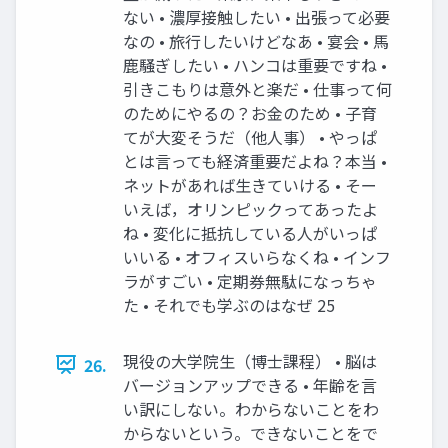
ない • 濃厚接触したい • 出張って必要
なの • 旅⾏したいけどなあ • 宴会 • ⾺
⿅騒ぎしたい • ハンコは重要ですね •
引きこもりは意外と楽だ • 仕事って何
のためにやるの？お⾦のため • ⼦育
てが⼤変そうだ（他⼈事） • やっぱ
とは⾔っても経済重要だよね？本当 •
ネットがあれば⽣きていける • そー
いえば，オリンピックってあったよ
ね • 変化に抵抗している⼈がいっぱ
いいる • オフィスいらなくね • インフ
ラがすごい • 定期券無駄になっちゃ
た • それでも学ぶのはなぜ 25
現役の⼤学院⽣（博⼠課程） • 脳は
26.
バージョンアップできる • 年齢を⾔
い訳にしない。わからないことをわ
からないという。できないことをで