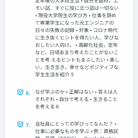
定年後の⼤学院⽣活 • ⾃分を題材，エ
モい話．すぐに役に⽴つ話は⼀切ない
• 現役⼤学院⽣の学び⽅ • 仕事を辞め
て専業学⽣になった元エンジニアの
⽇々の失敗の記録 • 対象 • コロナ時代
に⽣き抜くヒントを得たい⼈、学びな
おしたい⼈向け。 • ⾼齢化社会，定年
など，⽇頃あまり考えたことがないこ
とを考 えるヒントもまぶしたい • 楽し
い，⽣き⽣き，幸せなどポジティブな
学⽣⽣活を紹介 5
なぜ学ぶのか • 正解はない • 答えは⼈
6.
それぞれ • ⾃分で考える • ⽣きること
を考える 6
会社員にとっての学びってなんだ？ •
7.
仕事に必要なものを学ぶ • 例：資格試