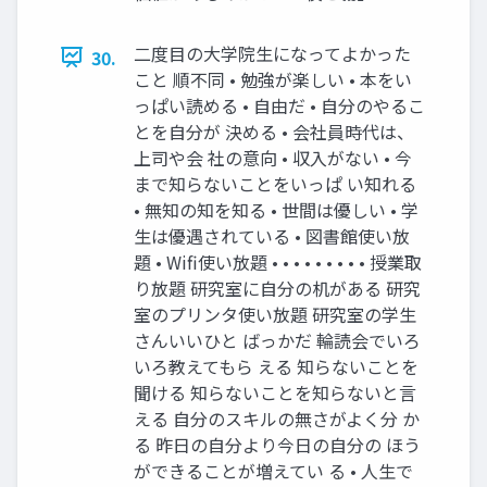
⼆度⽬の⼤学院⽣になってよかった
30.
こと 順不同 • 勉強が楽しい • 本をい
っぱい読める • ⾃由だ • ⾃分のやるこ
とを⾃分が 決める • 会社員時代は、
上司や会 社の意向 • 収⼊がない • 今
まで知らないことをいっぱ い知れる
• 無知の知を知る • 世間は優しい • 学
⽣は優遇されている • 図書館使い放
題 • Wifi使い放題 • • • • • • • • • 授業取
り放題 研究室に⾃分の机がある 研究
室のプリンタ使い放題 研究室の学⽣
さんいいひと ばっかだ 輪読会でいろ
いろ教えてもら える 知らないことを
聞ける 知らないことを知らないと⾔
える ⾃分のスキルの無さがよく分 か
る 昨⽇の⾃分より今⽇の⾃分の ほう
ができることが増えてい る • ⼈⽣で