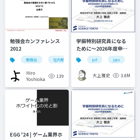
勉強会カンファレンス
学振特別研究員になる
2012
ために～2026年度申請
版
勉強会
社内勉強会
学び
pd
jsps
学
Hiro
大上雅史
3.8M
139
Yoshioka
EGG '24 | ゲーム業界ホ