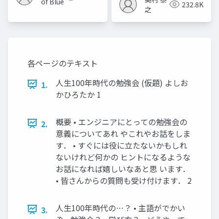
of Blue
232.8K
之
各ページのテキスト
⼈⽣100年時代の勉強会 (仮題) よしお
1.
かひろたか 1
概要 • エンジニアにとっての勉強会の
2.
意義についてあれ やこれやお話をしま
す． • すぐには役に立たないかもしれ
ないけれど何かの ヒントになるような
お話になれば嬉しいなあと思 います．
• 皆さんからの質問も受け付けます． 2
⼈⽣100年時代の…？ • 主語がでかい
3.