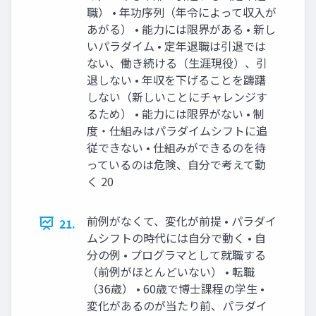
職） • 年功序列（年令によって収⼊が
あがる） • 能⼒には限界がある • 新し
いパラダイム • 定年退職は引退では
ない、働き続ける（⽣涯現役）、引
退しない • 年収を下げることを躊躇
しない（新しいことにチャレンジす
るため） • 能⼒には限界がない • 制
度・仕組みはパラダイムシフトに追
従できない • 仕組みができるのを待
っているのは危険、⾃分で考えて動
く 20
前例がなくて、変化が前提 • パラダイ
21.
ムシフトの時代には⾃分で動く • ⾃
分の例 • プログラマとして就職する
（前例がほとんどいない） • 転職
（36歳） • 60歳で博⼠課程の学⽣ •
変化があるのが当たり前、パラダイ