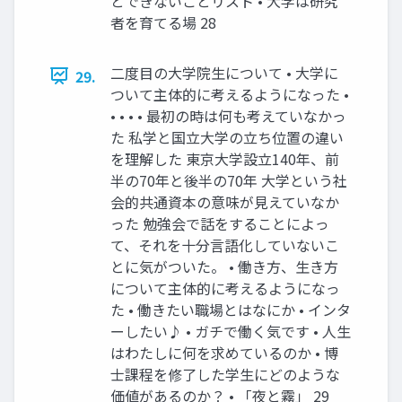
とできないことリスト • ⼤学は研究
者を育てる場 28
⼆度⽬の⼤学院⽣について • ⼤学に
29.
ついて主体的に考えるようになった •
• • • • 最初の時は何も考えていなかっ
た 私学と国⽴⼤学の⽴ち位置の違い
を理解した 東京⼤学設⽴140年、前
半の70年と後半の70年 ⼤学という社
会的共通資本の意味が⾒えていなか
った 勉強会で話をすることによっ
て、それを⼗分⾔語化していないこ
とに気がついた。 • 働き⽅、⽣き⽅
について主体的に考えるようになっ
た • 働きたい職場とはなにか • インタ
ーしたい♪ • ガチで働く気です • ⼈⽣
はわたしに何を求めているのか • 博
⼠課程を修了した学⽣にどのような
価値があるのか？ • 「夜と霧」 29