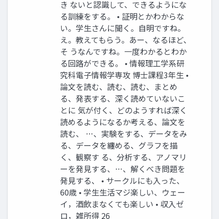
き ないと認識して、できるようにな
る訓練をする。 • 証明とかわからな
い。学⽣さんに聞く。⾃明ですね。
え。教えてもらう。あー、なるほど、
そ うなんですね。⼀度わかるとわか
る回路ができる。 • 情報理⼯学系研
究科電⼦情報学専攻 博⼠課程3年⽣ •
論⽂を読む、読む、読む、まとめ
る、発表する、深く読めていないこ
とに 気が付く、どのようすれば深く
読めるようになるか考える、論⽂を
読む、 …、実験をする、データをみ
る、データを纏める、グラフを描
く、観察す る、分析する、アノマリ
ーを発⾒する、…、解くべき問題を
発⾒する、 • サークルにも⼊った、
60歳 • 学⽣⽣活マジ楽しい、ウェー
イ，酒飲まなくても楽しい • 収⼊ゼ
ロ，雑所得 26