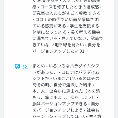
く感 覚がある • ⼊学したときの⾼揚
感 • コースを修了したときの達成感 •
研究室の⼈たちがすごく尊敬で きる
• コロナの時代でいい⾯が増幅さ れ
ている感覚がある • 学⽣を⽀援する
体制になってい る • ⻑く考える機会
に満ちている • ⾒えていない，認識で
きていな い地平線を⾒たい • ⾃分を
バージョンアップしたい 31
まとめ • いろいろなパラダイムシフ
32.
トがあった． • コロナはパラダイム
シフトだ • いまここにいるのはその
時その時、⾃分で選択した結果 •
本、⼈、出会いに恵まれた（本を読
もう、旅に出よう、恋をしよう） •
脳はバージョンアップできる • ⾃分
をバージョンアップしよう • 社会も
バージョンアップしてほしい(⽣き⽅