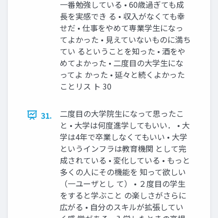
⼀番勉強している • 60歳過ぎても成
⻑を実感でき る • 収⼊がなくても幸
せだ • 仕事をやめて専業学⽣になっ
てよかった • ⾒えていないものに満ち
てい るということを知った • 酒をや
めてよかった • ⼆度⽬の⼤学⽣にな
ってよ かった • 延々と続くよかった
ことリス ト 30
⼆度⽬の⼤学院⽣になって思ったこ
31.
と • ⼤学は何度進学してもいい． • ⼤
学は4年で卒業しなくてもいい • ⼤学
というインフラは教育機関 として完
成されている • 変化している • もっと
多くの⼈にその機能を 知って欲しい
（⼀ユーザとし て） • ２度⽬の学⽣
をすると学ぶこと の楽しさがさらに
広がる • ⾃分のスキルが拡張してい