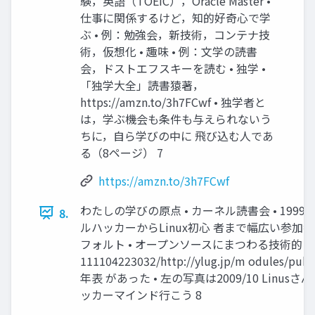
験，英語（TOEIC），Oracle Master •
仕事に関係するけど，知的好奇⼼で学
ぶ • 例：勉強会，新技術，コンテナ技
術，仮想化 • 趣味 • 例：⽂学の読書
会，ドストエフスキーを読む • 独学 •
「独学⼤全」読書猿著，
https://amzn.to/3h7FCwf • 独学者と
は，学ぶ機会も条件も与えられないう
ちに，⾃ら学びの中に ⾶び込む⼈であ
る（8ページ） 7
https://amzn.to/3h7FCwf
わたしの学びの原点 • カーネル読書会 • 1999
8.
ルハッカーからLinux初⼼ 者まで幅広い参加者
フォルト • オープンソースにまつわる技術的 な話題がメイン
111104223032/http://ylug.jp/m odules/puki
年表 があった • 左の写真は2009/10 Linusさんと http
ッカーマインド⾏こう 8