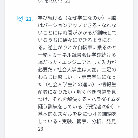
い るのか？ 22
学び続ける（なぜ学⽣なのか） • 脳
23.
はバージョンアップできる • なれな
いことには時間がかかるが訓練して
いるうちに徐々にできるようにな
る。逆上がりとか⾃転⾞に乗るのと
⼀緒 • カーネル読書会は学び続ける
場だった • エンジニアとして⼊⼒が
必要だ • 社会⼈学⽣は⼤変。⼆⾜の
わらじは厳しい。 • 専業学⽣になっ
た（社会⼈学⽣との違い） • 情報⽣
産者になりたい • 解くべき問題を⾒
つけ、それを解決する • パラダイムを
疑う訓練をしている（研究者の卵） •
基本的なスキルを⾝につける訓練を
している • 実験、観察、分析、発⾒
23