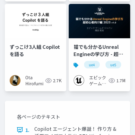
ずっこけ3人組 Copilot
猫でも分かるUnreal
を語る
Engineの学び方 - 超初
心者向け編 - 2023 v1.0
ue4
ue5
u
Ota
エピック
2.7K
1.7M
Hirofumi
ゲームズ
ジャパン
各ページのテキスト
Copilot エージェント爆誕！ 作り方 &
1.