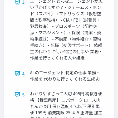
エージェント どんなエージェントが思
3.
い浮かびますか？ • ジェームス・ボン
ド（スパイ） • マトリックス（仮想空
間の秩序維持） • CIA / FBI（諜報員・
犯罪捜査） • プロスポーツ（契約交
渉・マネジメント） • 保険（提案・契
約手続き） • 不動産（物件紹介・契約
手続き） • 転職（交渉サポート） 依頼
主の代わりに何か特定の仕事や 業務・
作業を行ってくれる人や組織
AI のエージェント 特定の仕事 業務・
4.
作業を 代わりに行って くれる生成 AI
わかりやすさって大切 495円 税抜き価
5.
格 【舞黒県産】 コパポーク ロース肉
とんかつ用 保存温度 4 ℃以下 税別単
価 199円 消費期限 25. 4. 5 正味量 加工