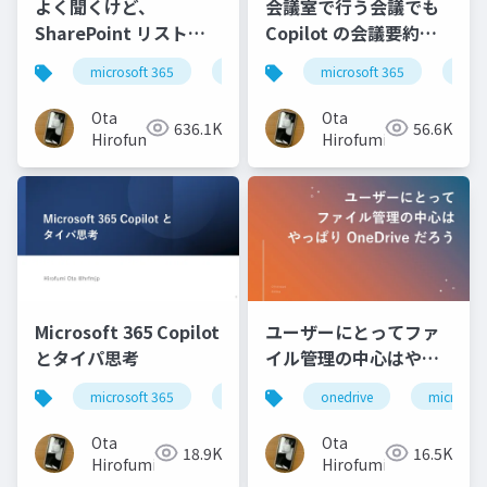
よく聞くけど、
会議室で行う会議でも
SharePoint リストの
Copilot の会議要約を
5,000 件問題ってなん
利用する - パソコンで
microsoft 365
sharepoint
microsoft 365
copi
なの？
発言者を識別して文字
起こしを行う機能の紹
Ota
Ota
636.1K
56.6K
介
Hirofumi
Hirofumi
Microsoft 365 Copilot
ユーザーにとってファ
とタイパ思考
イル管理の中心はやっ
ぱり OneDrive だろう
microsoft 365
copilot
onedrive
microsoft
Ota
Ota
18.9K
16.5K
Hirofumi
Hirofumi