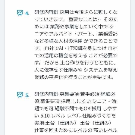
研修内容例 採⽤は今後さらに難しくな
4.
っていきます。 重要なことは‥ そのた
めには 業務や事業をしていく中で シ
ニアやアルバイト‧パート、 業務委託
など多様な⼈材の活⽤ ができることで
す。 ⾃社でAI‧IT知識を⾝につけ ⾃社
での活⽤の機会を考える ことが必要で
す。 だから ⼟台作りを⾏うとともに、
⼈に依存せず仕組みや システムを整え
業務の平準化を⾏うことが重要です。
研修内容例 募集要項 若手必須 経験必
5.
須 募集要項 採⽤ しにくい シニア・時
短でも可 経験不問でもOK 採⽤ しやす
い 5 10 レベル レベル 仕組みづくりを
実地 土台（仕組み） 土台（仕組み）
仕事を回すためにレベルの 高いレベル