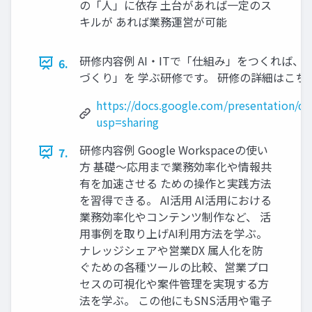
の「人」に依存 土台があれば一定のス
キルが あれば業務運営が可能
研修内容例 AI‧ITで「仕組み」をつくれば、 
6.
づくり」を 学ぶ研修です。 研修の詳細はこち
https://docs.google.com/presentatio
usp=sharing
研修内容例 Google Workspaceの使い
7.
⽅ 基礎〜応⽤まで業務効率化や情報共
有を加速させる ための操作と実践⽅法
を習得できる。 AI活⽤ AI活⽤における
業務効率化やコンテンツ制作など、 活
⽤事例を取り上げAI利⽤⽅法を学ぶ。
ナレッジシェアや営業DX 属⼈化を防
ぐための各種ツールの⽐較、営業プロ
セスの可視化や案件管理を実現する⽅
法を学ぶ。 この他にもSNS活⽤や電⼦