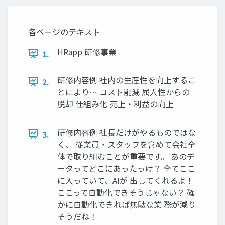
各ページのテキスト
HRapp 研修事業
1.
研修内容例 社内の⽣産性を向上するこ
2.
とにより… コスト削減 属⼈性からの
脱却 仕組み化 売上‧利益の向上
研修内容例 社⻑だけがやるものではな
3.
く、 従業員‧スタッフを含めて会社全
体で取り組むことが重要です。 あのデ
ータってどこにあったっけ？ 全てここ
に⼊っていて、AIが 出してくれるよ！
ここって⾃動化できそうじゃない？ 確
かに⾃動化できれば無駄な業 務が減り
そうだね！