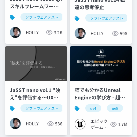
スキルフレームワーク
達の思考停止
とヒューマンスキルを
ソフトウェアテスト
qa
ソフトウェアテスト
考えるの
HOLLY
3.2K
HOLLY
596
JaSST nano vol.1 "映
猫でも分かるUnreal
え"を評価する～UXテ
Engineの学び方 - 超初
ストの取り組みなの
心者向け編 - 2023 v1.0
ソフトウェアテスト
テスト
ue4
qa
ue5
ux
u
エピック
HOLLY
536
1.7M
ゲームズ
ジャパン