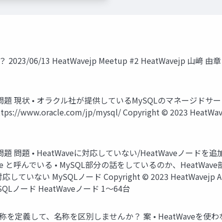
06/13 HeatWavejp Meetup #2 HeatWavejp 山﨑 由章 Copyr
iceの名称問題 現状 • オラクル社が提供しているMySQLのマネージドサービス
.oracle.com/jp/mysql/ Copyright © 2023 HeatWavejp 
viceの名称問題 問題 • HeatWaveに対応していない/HeatWav
e Service と呼んでいる • MySQL部分の話をしているのか、He
ない MySQLノード Copyright © 2023 HeatWavejp All 
QLノード HeatWaveノード 1〜64台
を定義して、名称を区別しませんか？ 案 • HeatWaveを使わない場合 =