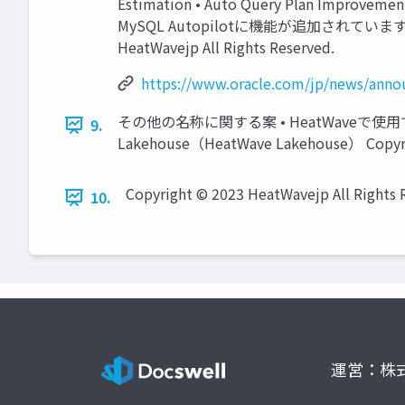
Estimation • Auto Query Plan 
MySQL Autopilotに機能が追加されています) https:
HeatWavejp All Rights Reserved.
https://www.oracle.com/jp/news/anno
その他の名称に関する案 • HeatWaveで使用できる
9.
Lakehouse（HeatWave Lakehouse） Copyrigh
Copyright © 2023 HeatWavejp All Rights 
10.
運営：株