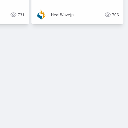
た！[@vidaisuki 氏]
731
HeatWavejp
706