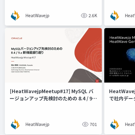
のデータ連携 [稲葉 祐人 氏（スマート
GoldenG
スタイル）]
HeatWavejp
2.6K
Heat
[HeatWavejpMeetup#17] MySQL バ
HeatWave
ージョンアップ先検討のための 8.4 / 9.x
で社内デー
機能新振り返り [梶山 隆輔氏 (日本オラ
クル株式会社)]
HeatWavejp
701
Heat