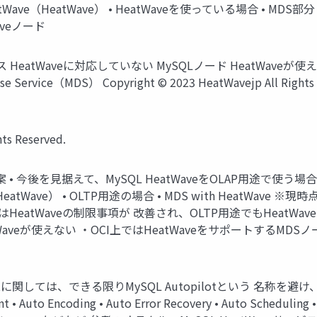
ve（HeatWave） • HeatWaveを使っている場合 • MDS部分 • Heat
Waveノード
eatWaveに対応していない MySQLノード HeatWaveが使
ervice（MDS） Copyright © 2023 HeatWavejp All Righ
ts Reserved.
提案 • 今後を見据えて、MySQL HeatWaveをOLAP用途で
ve（HeatWave） • OLTP用途の場合 • MDS with HeatW
はHeatWaveの制限事項が 改善され、OLTP用途でもHeat
veが使えない ・OCI上ではHeatWaveをサポートするMDSノードが限ら
tに関しては、できる限りMySQL Autopilotという 名称を避け、各機
nt • Auto Encoding • Auto Error Recovery • Auto Scheduling