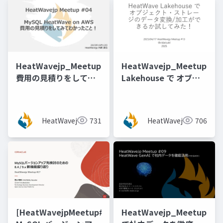
HeatWavejp_Meetup_04_MySQL_HeatWave_on_A
HeatWavejp_Meetup_13
費用の見積りをしてみ
Lakehouse で オブジ
てわかったこと！
ェクトストレージのデ
ータ変換加工ができる
か試してみた！
HeatWavejp
731
HeatWavejp
706
[@vidaisuki 氏]
[HeatWavejpMeetup#17]
HeatWavejp_Meetup_09