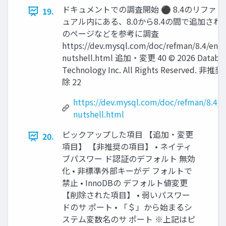
ドキュメントでの調査開始 ⚫ 8.4のリファ
19.
ュアル内にある、8.0から8.4の間で追加され
のページなどを参考に調査
https://dev.mysql.com/doc/refman/8.4/en/
nutshell.html 追加・変更 40 © 2026 Databa
Technology Inc. All Rights Reserved. 非推奨
除 22
https://dev.mysql.com/doc/refman/8.4/e
nutshell.html
ピックアップした項目 【追加・変更
20.
項目】 【非推奨の項目】 • ネイティ
ブパスワー ド認証のデフォルト 無効
化 • 非標準外部キーがデ フォルトで
禁止 • InnoDBの デフォルト値変更
【削除された項目】 • 弱いパスワー
ドのサ ポート • 「＄」から始まるシ
ステム変数名のサ ポート ※上記はピ