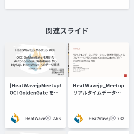
関連スライド
[HeatWavejpMeetup#08]
HeatWavejp_Meetup_06
OCI GoldenGate を用
リアルタイムデータレ
いたAutonomous
プリケーション、分析
Database から MySQL
を可能にするフルマネ
HeatWave へのデータ
ージド型Oracle
HeatWavejp
2.6K
HeatWavejp
732
連携 [稲葉 祐人 氏（ス
GoldenGateのご紹介
マートスタイル）]