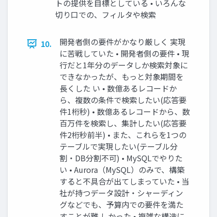
トの提供を目標としている • いろんな
切り口での、フィルタや検索
開発者側の要件がかなり厳しく 実現
10.
に苦戦していた • 開発者側の要件 • 現
行だと1年分のデータしか検索対象に
できなかったが、もっと対象期間を
長くした い • 数億あるレコードか
ら、複数の条件で検索したい(応答要
件1桁秒) • 数億あるレコードから、数
百万件を検索し、集計したい(応答要
件2桁秒前半) • また、これらを1つの
テーブルで実現したい(テーブル分
割・DB分割不可) • MySQLでやりた
い • Aurora（MySQL）のみで、構築
すると不具合が出てしまっていた • 当
社が持つデータ設計・シャーディン
グなどでも、予算内での要件を満た
すことが難 しかった • 複雑な構造に