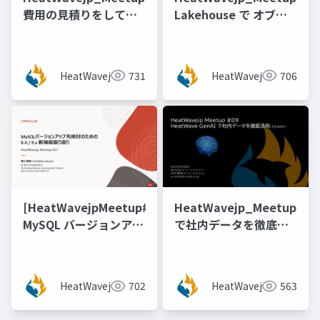
費用の見積りをしてみ
Lakehouse で オブジ
てわかったこと！
ェクトストレージのデ
ータ変換加工ができる
か試してみた！
HeatWavejp
731
HeatWavejp
706
[@vidaisuki 氏]
[HeatWavejpMeetup#17]
HeatWavejp_Meetup_09
MySQL バージョンアッ
で社内データを徹底活
プ先検討のための 8.4 /
用(できるのか)
9.x 機能新振り返り [梶
山 隆輔氏 (日本オラク
HeatWavejp
702
HeatWavejp
563
ル株式会社)]