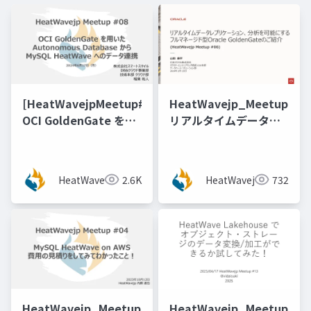
[HeatWavejpMeetup#08]
HeatWavejp_Meetup_06
OCI GoldenGate を用
リアルタイムデータレ
いたAutonomous
プリケーション、分析
Database から MySQL
を可能にするフルマネ
HeatWave へのデータ
ージド型Oracle
HeatWavejp
2.6K
HeatWavejp
732
連携 [稲葉 祐人 氏（ス
GoldenGateのご紹介
マートスタイル）]
HeatWavejp_Meetup_04_MySQL_HeatWave_on_A
HeatWavejp_Meetup_13