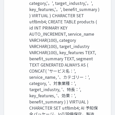
category,'。', target_industry,'。',
key_features,'。', benefit_summary )
) VIRTUAL ) CHARACTER SET
utf8mb4; CREATE TABLE products (
id INT PRIMARY KEY
AUTO_INCREMENT, service_name
VARCHAR(100), category
VARCHAR(100), target_industry
VARCHAR(100), key_features TEXT,
benefit_summary TEXT, segment
TEXT GENERATED ALWAYS AS (
CONCAT( 'サービス名：',
service_name, '、カテゴリー：',
category, '、対象業種：',
target_industry, '、特長：',
key_features, '、効果：',
benefit_summary ) ) VIRTUAL )
CHARACTER SET utf8mb4; AI 予知保
全パッケージ。IoT/設備保守。製造