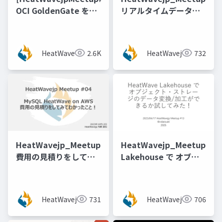
OCI GoldenGate を用
リアルタイムデータレ
いたAutonomous
プリケーション、分析
Database から MySQL
を可能にするフルマネ
HeatWave へのデータ
ージド型Oracle
HeatWavejp
2.6K
HeatWavejp
732
連携 [稲葉 祐人 氏（ス
GoldenGateのご紹介
マートスタイル）]
HeatWavejp_Meetup_04_MySQL_HeatWave_on_A
HeatWavejp_Meetup_13
費用の見積りをしてみ
Lakehouse で オブジ
てわかったこと！
ェクトストレージのデ
ータ変換加工ができる
か試してみた！
HeatWavejp
731
HeatWavejp
706
[@vidaisuki 氏]