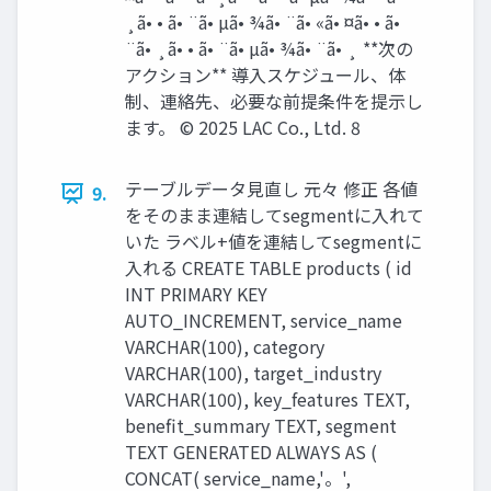
¸ã• • ã• ¨ã• µã• ¾ã• ¨ã• «ã• ¤ã• • ã•
¨ã• ¸ã• • ã• ¨ã• µã• ¾ã• ¨ã• ¸ **次の
アクション** 導入スケジュール、体
制、連絡先、必要な前提条件を提示し
ます。 © 2025 LAC Co., Ltd. 8
テーブルデータ見直し 元々 修正 各値
9.
をそのまま連結してsegmentに入れて
いた ラベル+値を連結してsegmentに
入れる CREATE TABLE products ( id
INT PRIMARY KEY
AUTO_INCREMENT, service_name
VARCHAR(100), category
VARCHAR(100), target_industry
VARCHAR(100), key_features TEXT,
benefit_summary TEXT, segment
TEXT GENERATED ALWAYS AS (
CONCAT( service_name,'。',