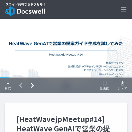
Ope
[HeatWavejpMeetup#14]
HeatWave GenAIで営業の提