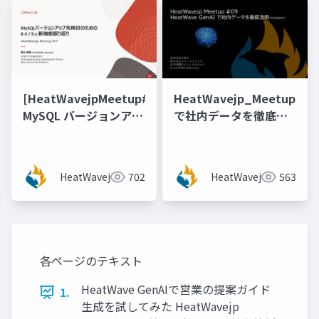
[HeatWavejpMeetup#17]
HeatWavejp_Meetup_09
MySQL バージョンアッ
で社内データを徹底活
プ先検討のための 8.4 /
用(できるのか)
9.x 機能新振り返り [梶
山 隆輔氏 (日本オラク
HeatWavejp
702
HeatWavejp
563
ル株式会社)]
各ページのテキスト
HeatWave GenAIで営業の提案ガイド
1.
生成を試してみた HeatWavejp