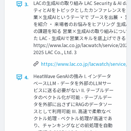
LACの生成AIの取り組み LAC Security & AI 
3.
ティとAIをトピックとしたカンファレンスを開
業×生成AIというテーマで ブースを出展 ・ 営
を紹介 ・ 来場者のお悩みをヒアリング 生成A
の課題を知る 営業×生成AIの取り組みについて
た LAC - 生成AIで営業スキルを底上げできる
https://www.lac.co.jp/lacwatch/service/20
2025 LAC Co., Ltd. 3
https://www.lac.co.jp/lacwatch/service
HeatWave GenAIの強み Ⅰ. インデータ
4.
ベースLLM - データを外部のLLMサー
ビスに送る必要がない Ⅱ. テーブルデー
タのベクトル化が可能 - テーブルデー
タを外部に出さずにRAGのデータソー
スとして利用可能 Ⅲ. 高速で柔軟なベ
クトル処理 - ベクトル処理が高速であ
り、チャンキングなどの前処理を自動