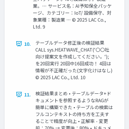
業。… サービス名：AI予知保全パッケ
ージ、カテゴリー：IoT/ 設備保守、対
象業種：製造業 … © 2025 LAC Co.,
Ltd. 9
テーブルデータ修正後の検証結果
10.
CALL sys.HEATWAVE_CHAT(‘〇〇社
向け提案文を作成してください。‘);
を20回実行 20回中16回成功！ 4回は
情報が不正確だった(文字化けはなし)
© 2025 LAC Co., Ltd. 10
検証結果まとめ • テーブルデータ+ド
11.
キュメントを参照するようなRAGが
簡単に構築できた • テーブルの検索は
フルコンテキストの持ち方を工夫す
ることで精度が向上 • 正解率 - 変更
前：70% → 変更後：80% • ドキュメ