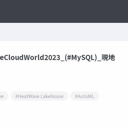
leCloudWorld2023_(#MySQL)_現地
ve
#HeatWave Lakehouse
#AutoML