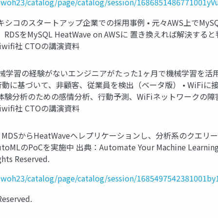
le/cwoh23/catalog/page/catalog/session/1686851486771001yV
用事例 • メキシコのスタートアップ企業での採用事例 • 元々AWS上で
ySQL HeatWave on AWSに 置き換えれば解決すると判断 Copyri
のAiwifi社 CTOの講演資料
採用事例 • 機械学習の経験がないエンジニアがたった1ヶ月で機械学習
る人の行動に基づいて、非顧客、従業員を検出（ベータ版） • Wi
ための感情分析、行動予測、WiFiネットワークの障害検出 Copyrigh
のAiwifi社 CTOの講演資料
α • MDSからHeatWaveへレプリケーションし、分析系のクエリー
PoCを実施中 出典：Automate Your Machine Learning Jou
hts Reserved.
le/cwoh23/catalog/page/catalog/session/1685497542381001b
Reserved.