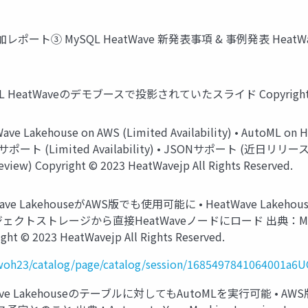
地参加レポート③ MySQL HeatWave 新発表事項 & 事例発表 HeatWavejp
HeatWaveのデモブースで投影されていたスライド Copyright © 2023 
 Lakehouse on AWS (Limited Availability) • AutoM
(Limited Availability) • JSONサポート (近日リリース予定) • Au
Preview) Copyright © 2023 HeatWavejp All Rights Reserved.
 • HeatWave LakehouseがAWS版でも使用可能に • HeatWave
ストレージから直接HeatWaveノードにロード 出典：MySQL HeatW
t © 2023 HeatWavejp All Rights Reserved.
e/cwoh23/catalog/page/catalog/session/1685497841064001a6
e • HeatWave Lakehouseのテーブルに対してもAutoMLを実