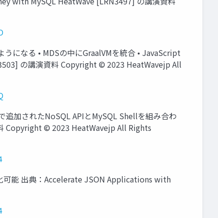
with MySQL HeatWave [LRN3497] の講演資料
O
なる • MDSの中にGraalVMを統合 • JavaScript
] の講演資料 Copyright © 2023 HeatWavejp All
Q
追加されたNoSQL APIとMySQL Shellを組み合わ
right © 2023 HeatWavejp All Rights
4
ccelerate JSON Applications with
4