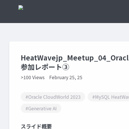
HeatWavejp_Meetup_04_Orac
参加レポート③
>100 Views
February 25, 25
#Oracle CloudWorld 2023
#MySQL HeatWa
#Generative AI
スライド概要