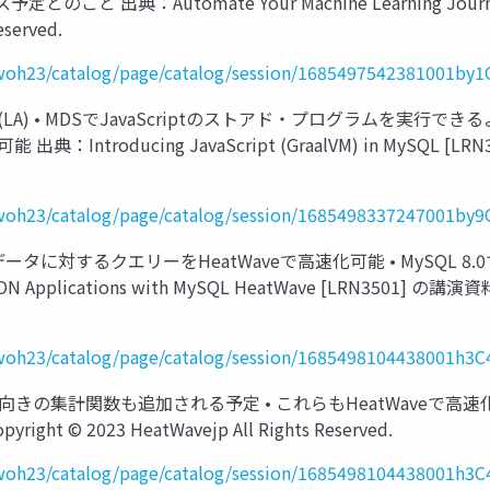
 出典：Automate Your Machine Learning Journey 
eserved.
e/cwoh23/catalog/page/catalog/session/1685497542381001by1
LA) • MDSでJavaScriptのストアド・プログラムを実行できるように
roducing JavaScript (GraalVM) in MySQL [LRN3503
e/cwoh23/catalog/page/catalog/session/1685498337247001by9
ータに対するクエリーをHeatWaveで高速化可能 • MySQL 8.0で
ications with MySQL HeatWave [LRN3501] の講演資料 Copy
e/cwoh23/catalog/page/catalog/session/1685498104438001h3C
きの集計関数も追加される予定 • これらもHeatWaveで高速化可能 出典：A
ght © 2023 HeatWavejp All Rights Reserved.
e/cwoh23/catalog/page/catalog/session/1685498104438001h3C