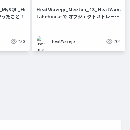
4_MySQL_HeatWave_on_AWS_
HeatWavejp_Meetup_13_HeatWave
かったこと！
Lakehouse で オブジェクトストレージ
のデータ変換加工ができるか試してみ
た！[@vidaisuki 氏]
730
HeatWavejp
706