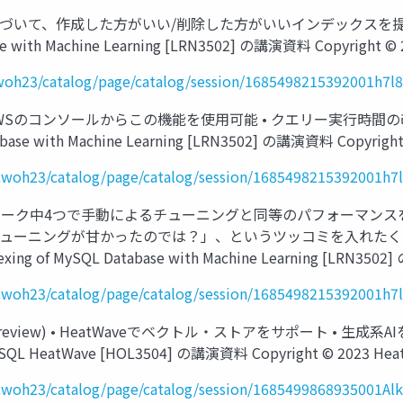
 ワークロードに基づいて、作成した方がいい/削除した方がいいインデックス
 with Machine Learning [LRN3502] の講演資料 Copyright © 20
/cwoh23/catalog/page/catalog/session/1685498215392001h7l8
 HeatWave on AWSのコンソールからこの機能を使用可能 • ク
ase with Machine Learning [LRN3502] の講演資料 Copyright © 
le/cwoh23/catalog/page/catalog/session/1685498215392001h7
• 5種類のベンチマーク中4つで手動によるチューニングと同等のパフォー
ニングが甘かったのでは？」、というツッコミを入れたくなりますが・・・
dexing of MySQL Database with Machine Learning [LRN35
le/cwoh23/catalog/page/catalog/session/1685498215392001h7
ore(Private Preview) • HeatWaveでベクトル・ストアをサ
SQL HeatWave [HOL3504] の講演資料 Copyright © 2023 HeatWa
e/cwoh23/catalog/page/catalog/session/1685499868935001Alk