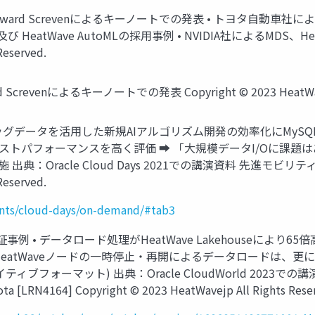
dward Screvenによるキーノートでの発表 • トヨタ自動車社によるHe
WS 及び HeatWave AutoMLの採用事例 • NVIDIA社によるMDS
Reserved.
crevenによるキーノートでの発表 Copyright © 2023 HeatWavejp 
ビッグデータを活用した新規AIアルゴリズム開発の効率化にMySQL 
コストパフォーマンスを高く評価 ➡ 「大規模データI/Oに課題はある
出典：Oracle Cloud Days 2021での講演資料 先進
Reserved.
ents/cloud-days/on-demand/#tab3
検証事例 • データロード処理がHeatWave Lakehouseにより6
 HeatWaveノードの一時停止・再開によるデータロードは、更に1
ティブフォーマット) 出典：Oracle CloudWorld 2023での講演資料 Eval
a [LRN4164] Copyright © 2023 HeatWavejp All Rights Rese