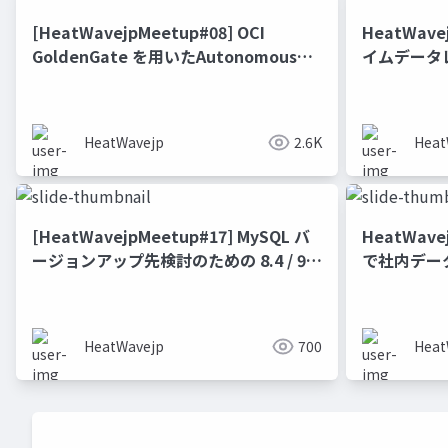
[HeatWavejpMeetup#08] OCI
HeatWav
GoldenGate を用いたAutonomous
イムデータ
Database から MySQL HeatWave へ
能にするフル
のデータ連携 [稲葉 祐人 氏（スマート
GoldenG
スタイル）]
HeatWavejp
2.6K
Heat
[HeatWavejpMeetup#17] MySQL バ
HeatWave
ージョンアップ先検討のための 8.4 / 9.x
で社内デー
機能新振り返り [梶山 隆輔氏 (日本オラ
クル株式会社)]
HeatWavejp
700
Heat