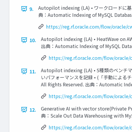
Autopilot indexing (LA) •
9.
典：Automatic Indexing of MySQL Database
https://reg.rf.oracle.com/flow/oracle
Autopilot indexing (LA) •
10.
出典：Automatic Indexing of MySQL Datab
https://reg.rf.oracle.com/flow/orac
Autopilot indexing (LA) 
11.
いパフォーマンスを記録 • (「手動によるチュー
All Rights Reserved. 出典：Automatic In
https://reg.rf.oracle.com/flow/orac
Generative AI with vector st
12.
典：Scale Out Data Warehousing with My
https://reg.rf.oracle.com/flow/oracl