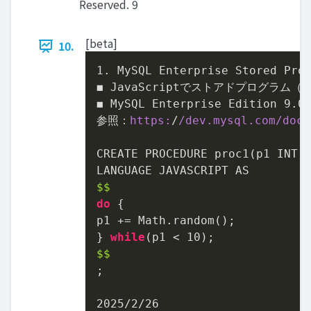
Reserved. 9
[beta]
10.
1
. MySQL Enterprise Stored Pr
◼ JavaScriptでストアドプログラム
◼ MySQL Enterprise Edition 
9.0
参照：
https:
/
/dev.mysql.com/doc
/
CREATE PROCEDURE proc1(p1 INT)

$$
do
 {

p1 += Math.random();

} 
while
(p1 < 
10
$$
;

2025
/
2
/
26