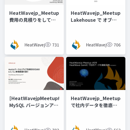
HeatWavejp_Meetup_04_MySQL_HeatWave_on_A
HeatWavejp_Meetup_13
費用の見積りをしてみ
Lakehouse で オブジ
てわかったこと！
ェクトストレージのデ
ータ変換加工ができる
か試してみた！
HeatWavejp
731
HeatWavejp
706
[@vidaisuki 氏]
[HeatWavejpMeetup#17]
HeatWavejp_Meetup_09
MySQL バージョンアッ
で社内データを徹底活
プ先検討のための 8.4 /
用(できるのか)
9.x 機能新振り返り [梶
山 隆輔氏 (日本オラク