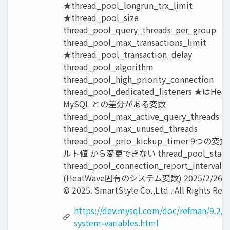
★thread_pool_longrun_trx_limit
★thread_pool_size
thread_pool_query_threads_per_group
thread_pool_max_transactions_limit
★thread_pool_transaction_delay
thread_pool_algorithm
thread_pool_high_priority_connection
thread_pool_dedicated_listeners ★はHea
MySQL との差分がある変数
thread_pool_max_active_query_threads
thread_pool_max_unused_threads
thread_pool_prio_kickup_timer 9つ
ルト値 から変更できない thread_pool_stall_l
thread_pool_connection_report_interval
(HeatWave固有のシステム変数) 2025/2/26 Co
© 2025. SmartStyle Co.,Ltd . All Rights Res
https://dev.mysql.com/doc/refman/9.2/en
system-variables.html