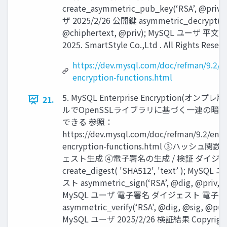
create_asymmetric_pub_key(‘RSA’, @priv
ザ 2025/2/26 公開鍵 asymmetric_decrypt(@
@chiphertext, @priv); MySQL ユーザ 平文 Co
2025. SmartStyle Co.,Ltd . All Rights Reserv
https://dev.mysql.com/doc/refman/9.2/en
encryption-functions.html
5. MySQL Enterprise Encryption(オンプ
21.
ルでOpenSSLライブラリに基づく一連の暗
できる 参照：
https://dev.mysql.com/doc/refman/9.2/en/e
encryption-functions.html ③ハッシ
ェスト生成 ④電子署名の生成 / 検証 ダイジ
create_digest( 'SHA512', 'text’ ); MyS
スト asymmetric_sign(‘RSA’, @dig, @priv, '
MySQL ユーザ 電子署名 ダイジェスト 電子
asymmetric_verify(‘RSA', @dig, @sig, @pub
MySQL ユーザ 2025/2/26 検証結果 Copyright 