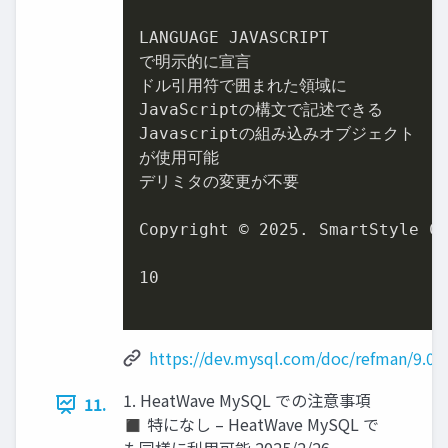
LANGUAGE JAVASCRIPT

で明示的に宣言

ドル引用符で囲まれた領域に

JavaScriptの構文で記述できる

Javascriptの組み込みオブジェクト

が使用可能

デリミタの変更が不要

Copyright © 
2025
. SmartStyle Co
10
https://dev.mysql.com/doc/refman/9.0/e
1. HeatWave MySQL での注意事項
11.
◼ 特になし – HeatWave MySQL で