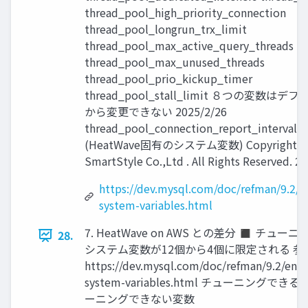
thread_pool_high_priority_connection
thread_pool_longrun_trx_limit
thread_pool_max_active_query_threads
thread_pool_max_unused_threads
thread_pool_prio_kickup_timer
thread_pool_stall_limit ８つの変数はデ
から変更できない 2025/2/26
thread_pool_connection_report_interval
(HeatWave固有のシステム変数) Copyright © 
SmartStyle Co.,Ltd . All Rights Reserved. 27
https://dev.mysql.com/doc/refman/9.2/en
system-variables.html
7. HeatWave on AWS との差分 ◼ チュー
28.
システム変数が12個から4個に限定される 参
https://dev.mysql.com/doc/refman/9.2/en/s
system-variables.html チューニングでき
ーニングできない変数