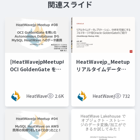
関連スライド
[HeatWavejpMeetup#08]
HeatWavejp_Meetup_06
OCI GoldenGate を用
リアルタイムデータレ
いたAutonomous
プリケーション、分析
Database から MySQL
を可能にするフルマネ
HeatWave へのデータ
ージド型Oracle
HeatWavejp
2.6K
HeatWavejp
732
連携 [稲葉 祐人 氏（ス
GoldenGateのご紹介
マートスタイル）]