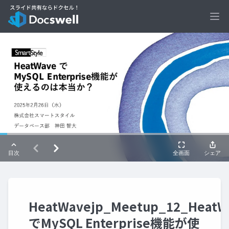
Ope
HeatWavejp_Meetup_12_HeatW
でMySQL Enterprise機能が使