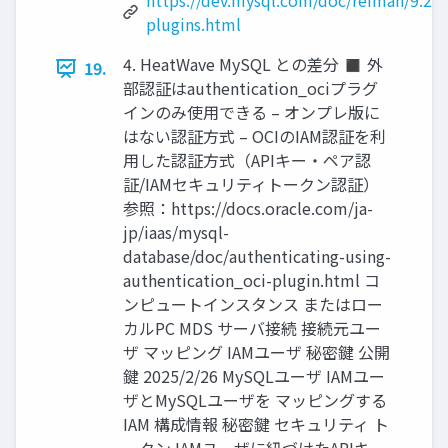
https://dev.mysql.com/doc/refman/9.2/e
plugins.html
4. HeatWave MySQL との差分 ◼ 外
19.
部認証はauthentication_ociプラグ
インのみ使用できる – オンプレ版に
はない認証方式 – OCIのIAM認証を利
用した認証方式（APIキー・ペア認
証/IAMセキュリティトークン認証）
参照：https://docs.oracle.com/ja-
jp/iaas/mysql-
database/doc/authenticating-using-
authentication_oci-plugin.html コ
ンピュートインスタンス またはロー
カルPC MDS サーバ接続 接続元ユー
ザ マッピング IAMユーザ 秘密鍵 公開
鍵 2025/2/26 MySQLユーザ IAMユー
ザとMySQLユーザを マッピングする
IAM 構成情報 秘密鍵 セキュリティ ト