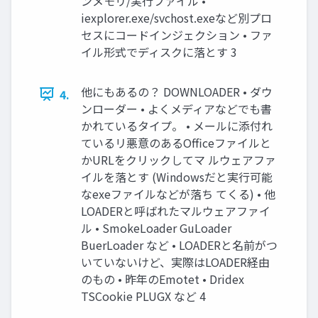
ンメモリ/実行ファイル •
iexplorer.exe/svchost.exeなど別プロ
セスにコードインジェクション • ファ
イル形式でディスクに落とす 3
他にもあるの？ DOWNLOADER • ダウ
4.
ンローダー • よくメディアなどでも書
かれているタイプ。 • メールに添付れ
ているリ悪意のあるOfficeファイルと
かURLをクリックしてマ ルウェアファ
イルを落とす (Windowsだと実行可能
なexeファイルなどが落ち てくる) • 他
LOADERと呼ばれたマルウェアファイ
ル • SmokeLoader GuLoader
BuerLoader など • LOADERと名前がつ
いていないけど、実際はLOADER経由
のもの • 昨年のEmotet • Dridex
TSCookie PLUGX など 4