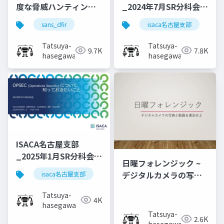
度な脅威ハンティング
_2024年7月SR分科会_
を実現すべくSIEMとの
スレットハンティング
sans_dfir
isaca名古屋支部
s
虹の懸け橋となる
Tatsuya-
Tatsuya-
9.7K
7.8K
hasegawa
hasegawa
ISACA名古屋支部
_2025年1月SR分科会
日曜フォレンジック ~
_OPSEC
デジタルカメラの写真
isaca名古屋支部
sr分科会
と動画を復旧せよ~
Tatsuya-
4K
hasegawa
Tatsuya-
2.6K
hasegawa