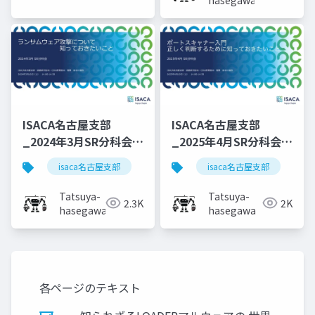
ISACA名古屋支部
ISACA名古屋支部
_2024年3月SR分科会_
_2025年4月SR分科会_
ランサムウェア攻撃
ポートスキャナー入門
isaca名古屋支部
sr分科会
isaca名古屋支部
s
Tatsuya-
Tatsuya-
2.3K
2K
hasegawa
hasegawa
各ページのテキスト