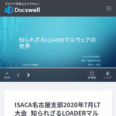
Ope
ISACA名古屋支部2020年7月LT
大会_知られざるLOADERマル