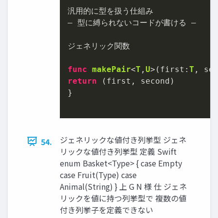
汎用的に型を扱う仕組み

― 型に縛られないコードが書ける ―

ジェネリック関数

func
makePair
<
T
,
U
>(
first
:
T
, 
se
return
 (first, second)

}

ジェネリックな値付き列挙型 ジェネ
54.
リックな値付き列挙型 定義 Swift
enum Basket<Type> { case Empty
case Fruit(Type) case
Animal(String) } 上 G N 様 仕 ジェネ
リックを値に持つ列挙型で 複数の値
付き列挙子を定義できない