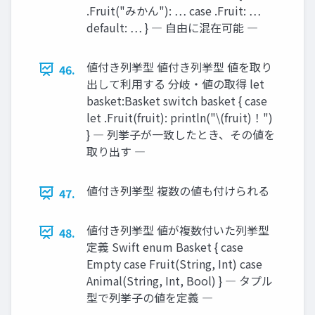
.Fruit("みかん"): … case .Fruit: …
default: … } ― 自由に混在可能 ―
値付き列挙型 値付き列挙型 値を取り
46.
出して利用する 分岐・値の取得 let
basket:Basket switch basket { case
let .Fruit(fruit): println("\(fruit)！")
} ― 列挙子が一致したとき、その値を
取り出す ―
値付き列挙型 複数の値も付けられる
47.
値付き列挙型 値が複数付いた列挙型
48.
定義 Swift enum Basket { case
Empty case Fruit(String, Int) case
Animal(String, Int, Bool) } ― タプル
型で列挙子の値を定義 ―