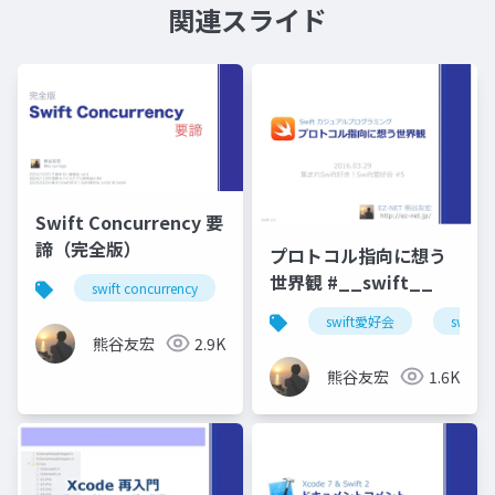
関連スライド
Swift Concurrency 要
諦（完全版）
プロトコル指向に想う
世界観 #__swift__
swift concurrency
swift愛好会
関モバ
千
swift愛好会
swift
熊谷友宏
2.9K
熊谷友宏
1.6K