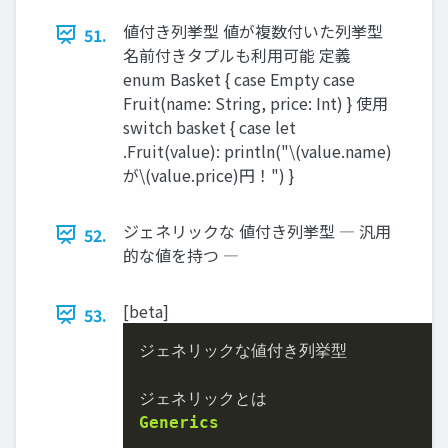
値付き列挙型 値が複数付いた列挙型
51.
名前付きタプルも利用可能 定義
enum Basket { case Empty case
Fruit(name: String, price: Int) } 使用
switch basket { case let
.Fruit(value): println("\(value.name)
が\(value.price)円！") }
ジェネリックな 値付き列挙型 ― 汎用
52.
的な値を持つ ―
[beta]
53.
ジェネリックな値付き列挙型

Generics