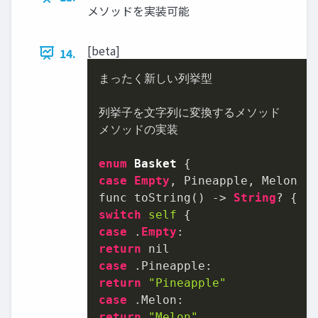
メソッドを実装可能
[beta]
14.
まったく新しい列挙型

列挙子を文字列に変換するメソッド

メソッドの実装

enum
Basket
case
Empty
, Pineapple, Melon

func toString() -> 
String
switch
self
case
 .
Empty
return
case
return
"Pineapple"
case
return
"Melon"