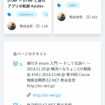
DTMF — DTMF と自作
ニング
アプリの軌跡 #yidev
yidev
objective-c
ios
dtmf
オーディオ
熊谷友宏
832
熊谷友宏
1.2K
各ページのテキスト
値付き enum 入門 〜 そして伝説へ 〜
1.
2014.11.29 @ 横浜へなちょこiOS勉強
会 #34.1 2014.12.06 @ 第59回 Cocoa
勉強会関西 EZ-NET 熊谷友宏
http://ez-net.jp/
http://ez-net.jp/
自己紹介 EZ-NET 熊谷友宏