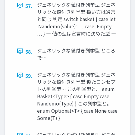
ジェネリックな値付き列挙型 ジェネ
57.
リックな値付き列挙型 扱い方は通常
と同じ 判定 switch basket { case let
.Nandemo(value): … case .Empty:
… } ― 値の型は宣言時に決めた型 ―
ジェネリックな値付き列挙型 ところ
58.
で…
ジェネリックな値付き列挙型 ジェネ
59.
リックな値付き列挙型 似たコンセプ
トの列挙型… この列挙型と、 enum
Basket<Type> { case Empty case
Nandemo(Type) } この列挙型と。
enum Optional<T> { case None case
Some(T) }
ジェネリックな値付き列挙型 どこか