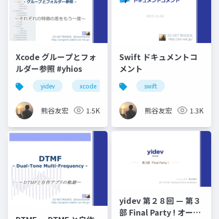
Xcode グループとフォ
Swift ドキュメントコ
ルダー参照 #yhios
メント
yidev
xcode
横浜へなちょこ勉強会
swift
熊谷友宏
1.5K
熊谷友宏
1.3K
yidev 第２８回 — 第３
部 Final Party ! オープ