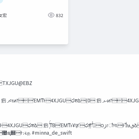
友宏
832
yidev
ָ͠ʹ··ؾ‬Ή̍೔ؒ ʷ TXJGU@EBZ
ौ୩ͷ֎ʹ΋ษ‫ڧ‬ձͷָ͠͞Λ޿Ί͍ͨ 㾎 ༑ਓͷ఻खΛཔΓʹ೔ຊ֤஍Ͱ։࠵த #minna_de_swift