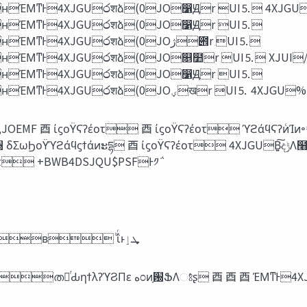
Ͱ4XJGU෮शձ(0JO෱Ԭr UI⒌ 4XJGU%
ͳͰ4XJGU෮शձ(0JO෱Ԭr UI⒌
U෮शձ(0JO‫౎ژ‬r UI⒌
Ͱ4XJGU෮शձ(0JO௕໺r UI⒌ XJUI/
ͳͰ4XJGU෮शձ(0JO෱Ԭr UI⒌
ʜΈΜͳͰ4XJGU෮शձ(0JOؠखr UI⒌ 4XJG
 ίϛοΫϚʔέοτ 4XJGUΒ͍͠ද‫ݱ‬Λ໨ࢦͦ͏ ⾣ ௒ٕज़ॻయ 9DPEFͷ‫ج‬ຊ‫ػ‬ೳ ⾣ ٕज़ॻయ̎
τ +BWB4DSJQU$PSFͰ༡΅͏