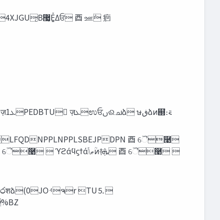
‫۽‬୩༑޺ 5PNPIJSP,VNBHBJ ⾣ ϓϩάϥϛϯάͷָ͠͞Λ఻͍͖͍͑ͯͨɻ ⾣ ϓϩάϥϛϯά‫ ޠݴ‬4XJGU ⾣ ୲౰Χϥʔ ⾣ ‫׆‬ಈ ‫܈‬੨৭ ٕज़‫ܥ‬1PEDBTU ٕज़‫ܥ‬ಉਓࢽଈചձ ษ‫ڧ‬ձͷ஍ํ։࠵
ࡳຈr TU⒌
BZ 