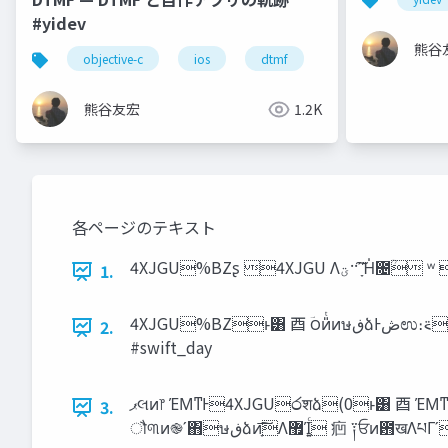
#yidev
熊谷
objective-c
ios
dtmf
オーディオ
熊谷友宏
1.2K
各ページのテキスト
4XJGU%BZʂ 4XJGU Λ‫
1.
4XJGU%BZͱ͸ ⾣ ؔ౦ͷ̎ͭͷษ‫ڧ‬ձͰ‫ڞ‬ಉ։࠵ 㾎 ‫ޕ‬લͷ෦ΈΜͳͰ4XJGU෮शձ(0 㾎 ‫ޙޕ‬ͷ෦4XJGUѪ޷ձ ⾣ ट౎‫ݍ‬Ҏ֎Ͱ։͘4XJGUίϛϡχςΟʔ
2.
#swift_day
‫ޕ‬લͷ෦ ΈΜͳͰ4XJGU෮शձ(0ͱ͸ ⾣ ΈΜͳͰ4XJGU෮शձ 㾎 ͔ͤͬ͘ͳΒΈΜͳͱҰॹʹ෮श͍ͨ͠ ͦ͏ࢥͬͯ౦‫ژ‬ɾौ୩Ͱ࢝Ίͨษ‫ڧ‬ձ ⾣ ΈΜͳͰ4XJGU෮शձ(0͸ɺͦͷग़ு൛ 㾎
3.