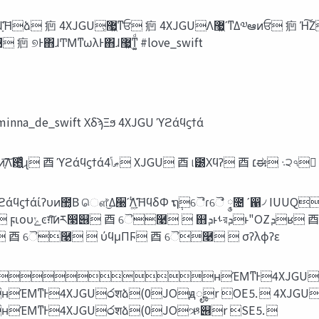
ΈΜͳ͔Β࿩୊ΛืΔ-5Έ͍ͨͳ΋ͷ 㾎 ࿩࣌ؒ͢Λ੍‫͍ͳ͠ݶ‬ͷ͕ಛ௃ 㾎 ୭Ͱ΋ɺͲΜͳωλͰ΋ɺ޷͖ͳ͚ͩ #love_swift
JO‫ؠ‬ख rUI⒌ #minna_de_swift ΧδϡΞϧ 4XJGU ϓϩάϥϛϯά
ͷ࿈‫ܞ‬ ⾣ ୈ࿩ 
͏ֶ΅͏ ⾣ ୈ࿩  ύϥμΠϜ ⾣ ୈ࿩  σʔλϕʔε
ft ʜΈΜͳͰ4XJGU෮शձ(0JO
Ͱ4XJGU෮शձ(0JOԭೄr OE⒌ 4XJGU%
ͳͰ4XJGU෮शձ(0JOઋ୆r SE⒌