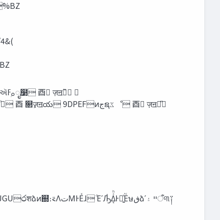
BZ 
4&(
‫‬U%BZ 