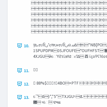
ʜΈΜͳ
ʜΈΜ
ʜΈΜͳͰ4XJG
ʜΈΜͳ
ʜΈΜ
ٕज़‫ܥ‬ಉਓࢽ ࣗඅग़൛ͱಉਓࢽଈചձ"NB[PO,JOEMF ⾣ ίϛοΫϚʔέοτ ⾣ ίϛοΫϚʔέοτ ϓϩάϥϚʔͷͨΊͷ৽ઍࡀۭߓೖ໳ ⾣ ٕज़ॻయ̏ 
10.
1SPUPDPM0SJFOUFE*OUFHFSTʹ૝͏ δΣωϦοΫϓϩάϥϛϯάͷະདྷ ⾣
4XJGUͷ̏େϓϩτίϧΛோΊΔ ⾣ ίϛοΫϚʔέο
11.
12.
ୈճ)","5"TXJGUࢀՃ തଟᷫԂηϯλʔϓϨΠε ‫ه‬೦ͷָ԰ՖΛଃͬͨʂ ⾣ ⾣ ⾣ ΈΜͳͰ4XJGU෮शձͷ஍ํ։࠵Λ‫ت‬ΜͰ͘Εͯɺ ͦΕʹԠ͑Δ͔ͨͪͰ։͍ͯ͘Εͨษ‫ڧ‬ձʹ‫ँײ‬ ‫۽‬୩༑
13.
޺ দ‫ؗ‬େً ਢ౻ຘ