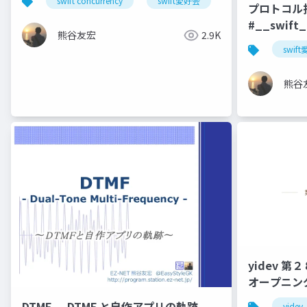
swift concurrency
swift愛好会
関モバ
千
プロトコル
#__swift
熊谷友宏
2.9K
swif
熊谷
yidev 第２８
オープニン
DTMF — DTMF と自作アプリの軌跡
yidev