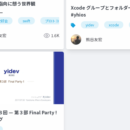
歳ゆるい勉強会
指向に想う世界観
Xcode グループとフォル
__
#yhios
t愛好会
swift
プロトコル指向
yidev
xcode
友宏
1.6K
熊谷友宏
回 — 第３部 Final Party !
グ