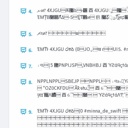
‫ޙޕ‬ͷ෦ 4XJGUѪ޷ձͱ͸ ⾣ 4XJGU޷͖͕ू·ͬͯɺָ͠Ήձ 㾎 4XJGU͕޷͖ͳਓ 㾎 4XJGUΛ޷͖ʹͳΔ༧ఆͷਓ 㾎 Ή͠Ζ4XJGU͔Β޷͔Ε͍ͯΔਓ ⾣ ஊٛ 㾎
4.
‫ޕ‬લͷ෦ ʙ
5.
ΈΜͳͰ 4XJGU ෮शձ (0
6.
7.
NPPLNPPLSBEJP NPPL ‫۽‬୩ͱ៸໘͕ϓϩάϥϛϯάίʔυͷ಺͔Β ௌ͑ͯ͘͜Δ੠ʹࣖΛ܏ָ͚ͯ͠ΉϥδΦ ຖ݄ୈ̎ɾୈ̐ ݄༵೔ ʹ഑৴ IUUQLFQDNPPLNPPLSBEJPDPN ⾣ ୈ࿩
8.
 "OZ0CKFDUʹӐ͏ҟจԽަྲྀ ⾣ ୈ࿩  ϝιου‫ͼݺ‬ग़͠ͷཪ෣୆ ⾣ ୈ࿩  ஋‫ࢀͱܕ‬র‫"ͱܕ‬OZ‫ܕ‬ʁ ⾣ ୈ࿩  ϓϩάϥϛϯά‫ؒޠݴ‬
ٕज़ॻʹ૝͍Λ஘ͤͯ ⾣ ୈ࿩  ϓϩάϥϛϯάΛͲ
ΈΜͳͰ 4XJGU ෮शձ(0 #minna_de_swi
9.
ʜΈΜͳ
ʜΈΜ