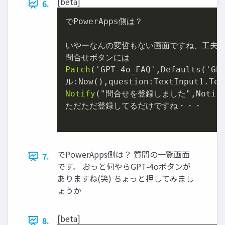
[beta]
6.
でPowerApps側は？

いやーなんの変哲もない画面ですね、工夫の足
Patch
('GPT-
4
o_FAQ',Defaults('GP
ル:Now(),question:TextInput1.Tex
Notify
("問合せを登録しました",Notifica
ただただ登録してるだけですね・・・

でPowerApps側は？ 質問の一覧画面
7.
です。 おっと何やらGPT-4oボタンが
ありますね(笑) ちょっと押してみまし
ょうか
[beta]
8.