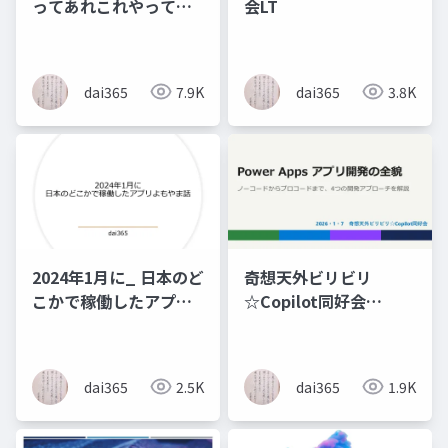
ってあれこれやってみ
会LT
た
dai365
7.9K
dai365
3.8K
2024年1月に_ 日本のど
奇想天外ビリビリ
こかで稼働したアプリ
☆Copilot同好会
よもやま話_
PowerAppsアプリ開発
の全貌
dai365
2.5K
dai365
1.9K