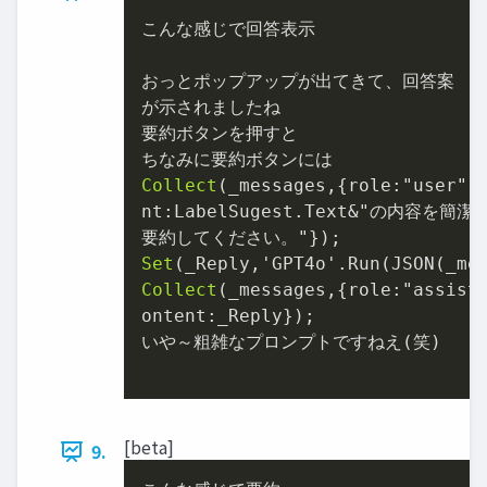
こんな感じで回答表示

おっとポップアップが出てきて、回答案

が示されましたね

要約ボタンを押すと

Collect
(_messages,{role:"user",c
nt:LabelSugest.Text&"の内容を簡潔に
Set
(_Reply,'GPT4o'.Run(JSON(_me
Collect
(_messages,{role:"assista
ontent:_Reply});

いや～粗雑なプロンプトですねえ(笑)

[beta]
9.