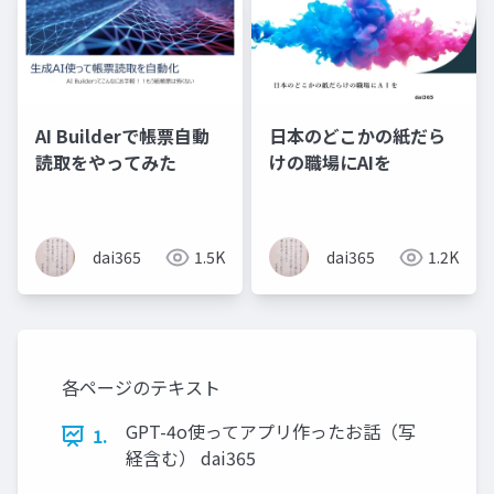
AI Builderで帳票自動
日本のどこかの紙だら
読取をやってみた
けの職場にAIを
dai365
1.5K
dai365
1.2K
各ページのテキスト
GPT-4o使ってアプリ作ったお話（写
1.
経含む） dai365