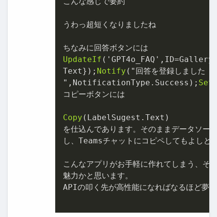
こんな感じで要約

うわっ超短くなりましたね

UpdateIf
('GPT4o_FAQ',ID=Gallery1
Text});
Notify
("回答を登録しました

",NotificationType.Success);
Set
コピーボタンには

Copy
(LabelSugest.Text)

を仕込んであります。そのままデータソース
し、Teamsチャットにコピペしてもよしとい
こんなアプリがお手軽に作れてしまう、それがPo
魅力かと思います。

APIの叩く先が高性能になればなるほど夢が