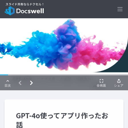
Ope
GPT-4o使ってアプリ作ったお
話