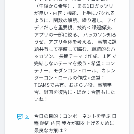
（午後から希望）、まる1日ガッツリ
が良い • 内容：機能、上手にパクれる
ように、関数の解読、繰り返し、 アイ
デアだしを重要視、技術＜課題解決、
アプリの一部に絞る、 ハッカソン知ろ
うぜ、アプリ全体を考える、 事前に課
題共有して準備して臨む、継続的なハ
ッカソン、 長期テーマで作成、１回で
完結しないテーマを扱う • 希望：コン
テナー、モダンコントロール、カレン
ダーコントロールの作成 • 運営：
TEAMSで共有、おさらい役、事前学
習、録画を復習に • ほか：合宿もした
いね！
今日の目的：コンポーネントを学ぶ 日
3.
程 時間 内容 我々が腕を上げるために
最良な方策は？