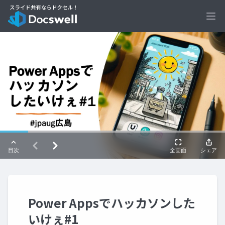
Ope
Power Appsでハッカソンした
いけぇ#1