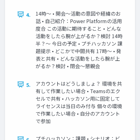
14時～ • 開会～活動の意図や経緯のお
4.
話 • 自己紹介：Power Platformの活用
度合 この活動に期待すること • どんな
活動をしたら腕が上がるか？検討 14時
半？～ 今日の予定 • プチハッカソン 課
題提示 • どこかで中間共有 17時～ • 発
表と共有 • どんな活動をしたら腕が上
がるか？検討 • 閉会～懇親会
アカウントはどうしましょ？ 環境を共
5.
有して作業したい場合 • Teamsのエク
セルで共有 • ハッカソン用に固定して
ライセンスは当日のみ付与 個々の環境
で作業したい場合 • 自分のアカウント
で参加
プチハッカソン：課題 • シナリオ：ビ
6.