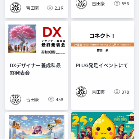
吉田豪
556
吉田豪
2.1K
DXデザイナー養成科最
PLUG発足イベントにて
終発表会
吉田豪
378
吉田豪
458