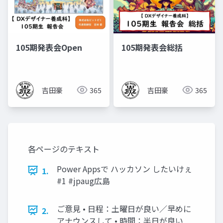
105期発表会Open
105期発表会総括
吉田豪
365
吉田豪
365
各ページのテキスト
Power Appsで ハッカソン したいけぇ
1.
#1 #jpaug広島
ご意見 • 日程：土曜日が良い／早めに
2.
アナウンスして • 時間：半日が良い