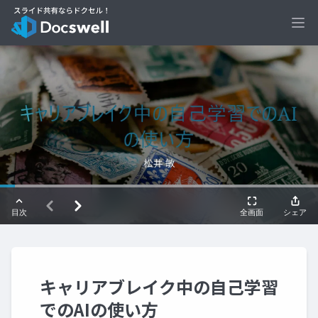
Ope
キャリアブレイク中の自己学習
でのAIの使い方