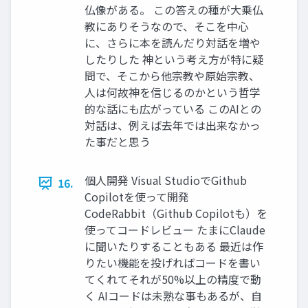
仏像がある。 この答えの種が大乗仏
教にありそうなので、そこを中心
に、さらに本を読んだり対話を増や
したりした 神という考え方が特に疑
問で、そこから他宗教や原始宗教、
人は何故神を信じるのかという哲学
的な話にも広がっている このAIとの
対話は、例えば去年では出来なかっ
た事だと思う
個人開発 Visual StudioでGithub
16.
Copilotを使って開発
CodeRabbit（Github Copilotも）を
使ってコードレビュー たまにClaude
に聞いたりすることもある 最近は作
りたい機能を投げればコードを書い
てくれてそれが50%以上の精度で動
く AIコードは未熟な事もあるが、自