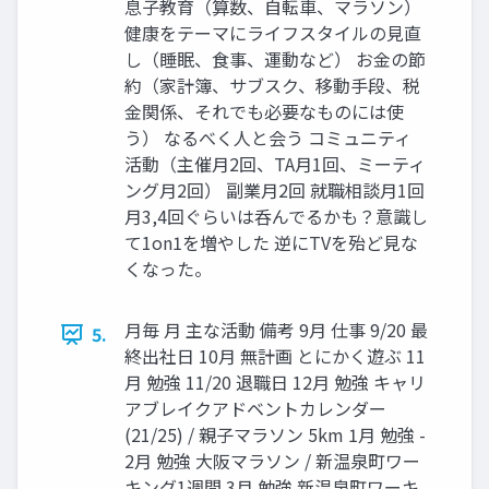
息子教育（算数、自転車、マラソン）
健康をテーマにライフスタイルの見直
し（睡眠、食事、運動など） お金の節
約（家計簿、サブスク、移動手段、税
金関係、それでも必要なものには使
う） なるべく人と会う コミュニティ
活動（主催月2回、TA月1回、ミーティ
ング月2回） 副業月2回 就職相談月1回
月3,4回ぐらいは呑んでるかも？意識し
て1on1を増やした 逆にTVを殆ど見な
くなった。
月毎 月 主な活動 備考 9月 仕事 9/20 最
5.
終出社日 10月 無計画 とにかく遊ぶ 11
月 勉強 11/20 退職日 12月 勉強 キャリ
アブレイクアドベントカレンダー
(21/25) / 親子マラソン 5km 1月 勉強 -
2月 勉強 大阪マラソン / 新温泉町ワー
キング1週間 3月 勉強 新温泉町ワーキ