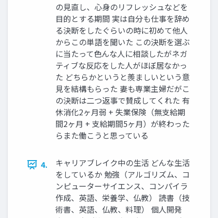
の見直し、心身のリフレッシュなどを
目的とする期間 実は自分も仕事を辞め
る決断をしたぐらいの時に初めて他人
からこの単語を聞いた この決断を選ぶ
に当たって色んな人に相談したがネガ
ティブな反応をした人がほぼ居なかっ
た どちらかというと羨ましいという意
見を結構もらった 妻も専業主婦だがこ
の決断は二つ返事で賛成してくれた 有
休消化2ヶ月弱 + 失業保険（無支給期
間2ヶ月 + 支給期間5ヶ月）が終わった
らまた働こうと思っている
キャリアブレイク中の生活 どんな生活
4.
をしているか 勉強（アルゴリズム、コ
ンピューターサイエンス、コンパイラ
作成、英語、栄養学、仏教） 読書（技
術書、英語、仏教、料理） 個人開発