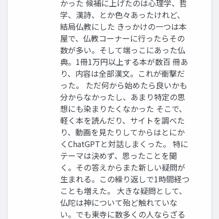
かった 候補に上げたのは心理学、哲
学、漢詩、とか色々あったけれど、
結局仏教にした きっかけの一つは本
屋で、仏教コーナーに行ったらその
数が多い。そして端っこにあった仏
典。1冊1万円以上する本が数百 冊あ
り、内容は全部漢文。これが衝撃だ
った。 ただ何から始めたら良いかも
分からなかったし、あまり特定の思
想にも染まりたくなかった そこで、
軽く本を読んだり、サイトを調べた
り、動画を見たりしてからはとにか
くChatGPTと対話しまくった。 特に
テーマは決めず、思ったことを聞
く。その答えからまた新しい疑問が
生まれる。この繰り返しで1時間経つ
ことも増えた。 大きな疑問として、
仏陀は神について殆ど触れていな
い。でも東寺に数多くの人ならざる