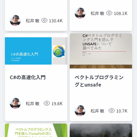
法が自分にクリティカ
ルヒットした話​
松井 敏
108.1K
松井 敏
130.4K
C#の高速化入門
ベクトルプログラミン
グとunsafe
松井 敏
19.8K
松井 敏
10.7K