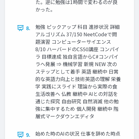
た。逆に勉強は1時間で変わるのが良
かった。
勉強 ピックアップ 科目 進捗状況 詳細
8.
アルゴリズム 37/150 NeetCodeで問
題演習 コンピューターサイエンス
8/10 ハーバードのCS50講座 コンパイ
ラ 目標達成 独自言語からC#コンパイ
ラへ発展 ⇒ 機械学習 新規 NEW 次の
ステップとして着手 英語 継続中 日常
的な英語力向上と技術英語の理解 栄養
学 実践にスライド 理論から実際の食
生活改善へ 仏教 継続中 AIとの対話を
通じた探究 自由研究 自然消滅 他の勉
強に集中するため 個人開発 継続中 階
層式マークダウンエディタ
始めた時のAIの状況 仕事を辞めた時点
9.