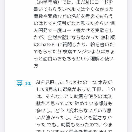
（約半年前）では、まだAIにコードを
書いてもらうレベルでは全くなかった
関数や変数などの名前を考えてもらう
のはとても便利だなと思ったぐらい 個
人開発で一度コード書かせる実験をし
たが、全然お話にならなかった 無料版
のChatGPTに質問したり、絵を書いた
てもらったり 検索エンジンよりはちょ
っと面白いおもちゃという理解と使い
方
AIを見直したきっかけの一つ 休みだ
10.
した9月末に選挙があった 正直、自分
は、そんなことに時間を使うのは無
駄だと思っていた 諦めている部分も
多いし、どうせ変わらないという思
いが強かったし、他人とも話さなか
った でも、時間もあったので、今ま
でよりはずっと情報を集めた そんな