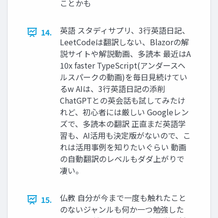
ことかも
英語 スタディサプリ、3行英語日記、
14.
LeetCodeは翻訳しない、Blazorの解
説サイトや解説動画、多読本 最近はA
10x faster TypeScript(アンダースヘ
ルスパークの動画)を毎日見続けてい
るw AIは、3行英語日記の添削
ChatGPTとの英会話も試してみたけ
れど、初心者には厳しい Googleレン
ズで、多読本の翻訳 正直まだ英語学
習も、AI活用も決定版がないので、こ
れは活用事例を知りたいぐらい 動画
の自動翻訳のレベルもダダ上がりで
凄い。
仏教 自分が今まで一度も触れたこと
15.
のないジャンルも何か一つ勉強した