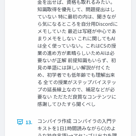
金を出せば、資格も取れるみたい。
知識取得を優先して、問題提出はし
ていない 特に最初の内は、聞きなが
ら気になるところを自分用Discordに
メモしていた 最近は写経が中心であ
まりメモをしない これに関してもAI
は全く使っていない。これはCSの授
業の進め方が素晴らしいためAIは必
要ないが正解 前提知識もいらず、初
見の単語には詳しい解説が付くた
め、初学者でも低年齢でも理解出来
る 全ての授業がステップバイステッ
プの延長線上なので、補足などが必
要ない ただただ良質なコンテンツに
感謝してひたすら聞くべし
コンパイラ作成 コンパイラの入門テ
13.
キストを1日1時間読みながらC(のよ
うな独自言語)→アセンブリ出力を理