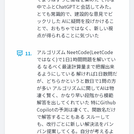
中でふとChatGPTと会話してみた。
とても常識的で、建設的な意見でビ
ックリした AIに疑問を投げかけるこ
とで、おもちゃではなく、新しい視
点が得られることに気づいた
アルゴリズム NeetCode(LeetCode
11.
ではなく)で1日1時間問題を解いてい
る なるべく最速計算量まで把握出来
るようにしている 解ければ1日数問だ
が、どちらかというと数日で1問の方
が多い アルゴリズムに関してAIは物
凄く賢く、かなり早い段階から模範
解答を出してくれていた 特にGithub
Copilotの予測は凄くて、関数名だけ
で解答することもある スルーして
も、改行ごとに新しい解決法をバン
バン提案してくる。自分が考えるよ