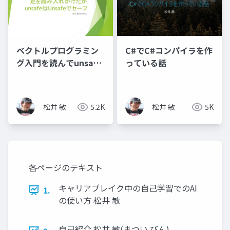
ベクトルプログラミン
C#でC#コンパイラを作
グ入門を読んでunsafe
っている話
の沼に足を踏み入れか
けたが _unsafeは
Unsafeでセーフ_
松井 敏
5.2K
松井 敏
5K
各ページのテキスト
キャリアブレイク中の自己学習でのAI
1.
の使い方 松井 敏
自己紹介 松井 敏(まつい びん)