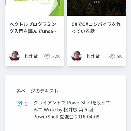
ベクトルプログラミン
C#でC#コンパイラを作
グ入門を読んでunsafe
っている話
の沼に足を踏み入れか
けたが _unsafeは
Unsafeでセーフ_
松井 敏
5.2K
松井 敏
5K
各ページのテキスト
クライアントで PowerShellを使って
1.
みて Write by 松井敏 第 6 回
PowerShell 勉強会 2016-04-09