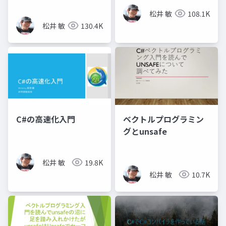
ルヒットした話​
松井 敏
108.1K
松井 敏
130.4K
C#の高速化入門
ベクトルプログラミン
グとunsafe
松井 敏
19.8K
松井 敏
10.7K