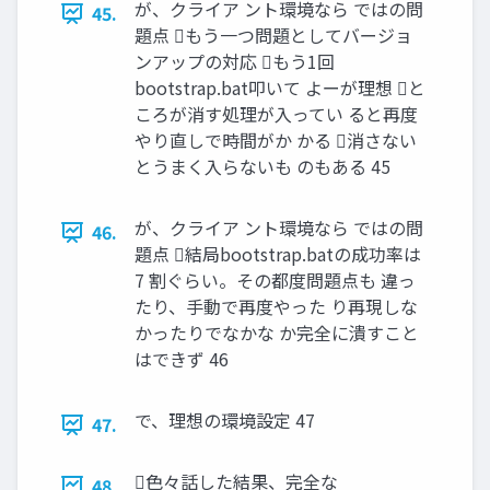
が、クライア ント環境なら ではの問
45.
題点 もう一つ問題としてバージョ
ンアップの対応 もう1回
bootstrap.bat叩いて よーが理想 と
ころが消す処理が入ってい ると再度
やり直しで時間がか かる 消さない
とうまく入らないも のもある 45
が、クライア ント環境なら ではの問
46.
題点 結局bootstrap.batの成功率は
7 割ぐらい。その都度問題点も 違っ
たり、手動で再度やった り再現しな
かったりでなかな か完全に潰すこと
はできず 46
で、理想の環境設定 47
47.
色々話した結果、完全な
48.