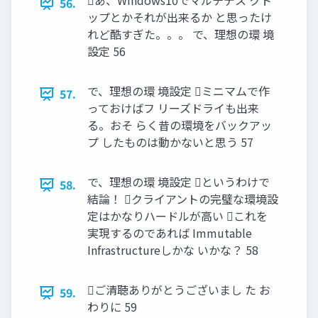
あ、Windows10でマルチデス クト
56.
ップとかそれが出来るか と思ったけ
れど酷すぎた。。。 で、理想の環 境
設定 56
で、理想の環 境設定 ミニマムで作
57.
っておけばフ リーズドライも出来
る。おそ らく昔の環境をバックアッ
プ したものは動かないと思う 57
で、理想の環 境設定 というわけで
58.
結論！ クライアントの完璧な環境設
定はかなりハードルが高い これを
実現するのであれば Immutable
Infrastructureしかな いかな？ 58
ご清聴ありがとうございまし た お
59.
わりに 59