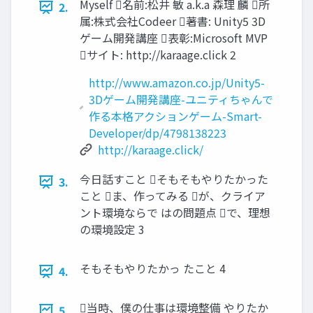
Myself 名前:松井 敏 a.k.a 森理 麟 所
2.
属:株式会社Codeer 著書: Unity5 3D
ゲーム開発講座 表彰:Microsoft MVP
サイト: http://karaage.click 2
http://www.amazon.co.jp/Unity5-
3Dゲーム開発講座-ユニティちゃんで
作る本格アクションゲーム-Smart-
Developer/dp/4798138223
http://karaage.click/
今日話すこと そもそもやりたかった
3.
こと ま、作ってみる が、クライア
ント環境ならで はの問題点 で、理想
の環境設定 3
そもそもやりたかっ たこと 4
4.
当時、僕の仕事は環境整備 やりたか
5.